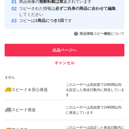
商品画像の
無断転載は禁止
されています
心・安全なユーザーです
コピーされた情報は
必ずご自身の商品に合わせて編集
取引実績
してください
コピーは
1商品につき1回
です
このユーザーはYahoo!フリマの取
取引実績◯+
いいね！
いいね！
7,799
円
6,190
円
7,990
円
引を完了させた実績があります
商品情報コピー機能について
最大10%対象
このユーザーは他フリマサービス
他フリマ実績◯+
出品ページへ
での取引実績があります
キャンセル
スピード&安心発送
いいね！
いいね！
5,950
※このバッジは実績に基づく表示であり、発送を保証しているものではあり
円
8,199
円
8,000
円
ません
最大10%対象
このユーザーは高頻度で24時間以内
スピード＆安心発送
＆設定した発送日数内に発送していま
す
このユーザーは高頻度で24時間以内
スピード発送
に発送しています
いいね！
いいね！
5,950
円
4,990
円
5,970
円
最大10%対象
このユーザーは設定した発送日数内に