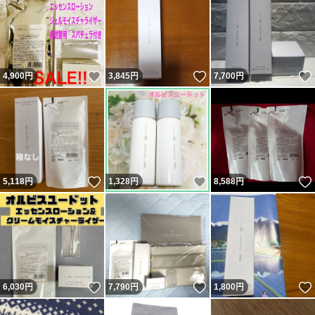
いいね！
いいね！
4,900
円
3,845
円
7,700
円
いいね！
いいね！
5,118
円
1,328
円
8,588
円
いいね！
いいね！
6,030
円
7,790
円
1,800
円