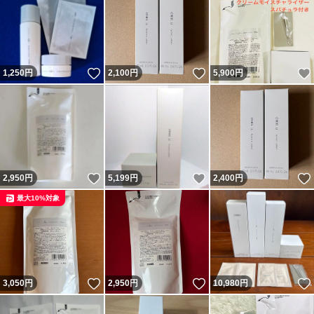
いいね！
いいね！
1,250
円
2,100
円
5,900
円
いいね！
いいね！
2,950
円
5,199
円
2,400
円
最大10%対象
いいね！
いいね！
3,050
円
2,950
円
10,980
円