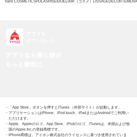
naris COSMETICS
POLA
SHISEIDO
ELIXIR（コスメ）
LISSAGE
DECORTE
MEN
・「App Store」ボタンを押すとiTunes （外部サイト）が起動します。
・アプリケーションはiPhone、iPod touch、iPadまたはAndroidでご利用い
ただけます。
・Apple、Appleのロゴ、App Store、iPodのロゴ、iTunesは、米国および他
国のApple Inc.の登録商標です。
・iPhone商標は、アイホン株式会社のライセンスに基づき使用されていま