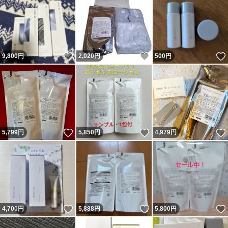
いいね！
いいね！
9,800
円
2,020
円
500
円
いいね！
いいね！
5,799
円
5,850
円
4,979
円
いいね！
いいね！
4,700
円
5,888
円
5,800
円