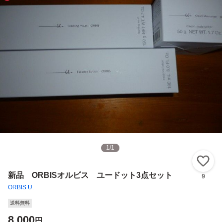
1
/
1
い
新品 ORBISオルビス ユードット3点セット
9
ORBIS U.
送料無料
8,000
円