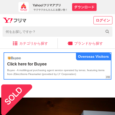
ログイン
カテゴリから探す
ブランドから探す
Overseas Visitors
Click here for Buyee
Buyee - A multilingual purchasing agent service operated by tenso, featuring items
from JDirectItems Fleamarket (provided by LY Corporation)