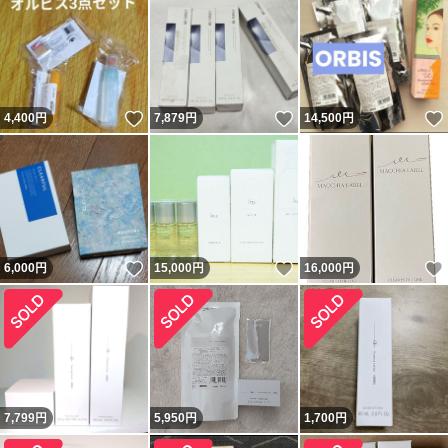
いいね！
いいね！
4,400
円
7,879
円
14,500
円
いいね！
いいね！
6,000
円
15,000
円
16,000
円
7,799
円
5,950
円
1,700
円