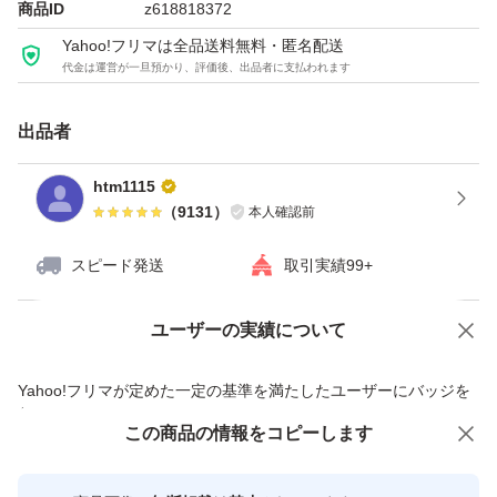
商品ID
z618818372
Yahoo!フリマは全品送料無料・匿名配送
代金は運営が一旦預かり、評価後、出品者に支払われます
出品者
htm1115
（
9131
）
本人確認前
スピード発送
取引実績99+
ユーザーの実績について
価格の相談
商品への質問
商品への質問からの値下げ交渉、不適切なカテゴリ変更依頼は禁止です
Yahoo!フリマが定めた一定の基準を満たしたユーザーにバッジを
付与しています
この商品をみている人にオススメ
この商品の情報をコピーします
安心取引出品者
最大10%対象
最大10%対象
Yahoo!フリマの基準をクリアした安
安心取引出品者