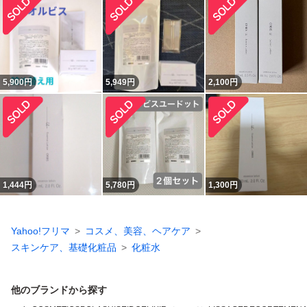
5,900
円
5,949
円
2,100
円
1,444
円
5,780
円
1,300
円
Yahoo!フリマ
コスメ、美容、ヘアケア
スキンケア、基礎化粧品
化粧水
他のブランドから探す