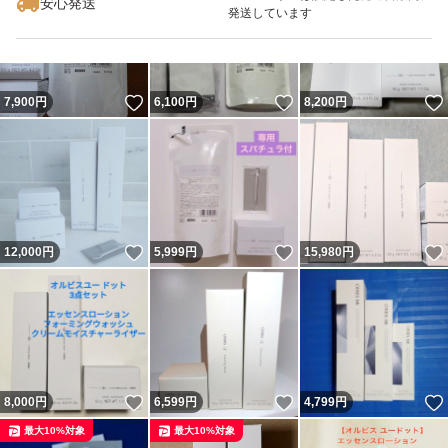
安心発送
発送しています
いいね！
いいね！
7,900
円
6,100
円
8,200
円
いいね！
いいね！
12,000
円
5,999
円
15,980
円
いいね！
いいね！
8,000
円
6,599
円
4,799
円
最大10%対象
最大10%対象