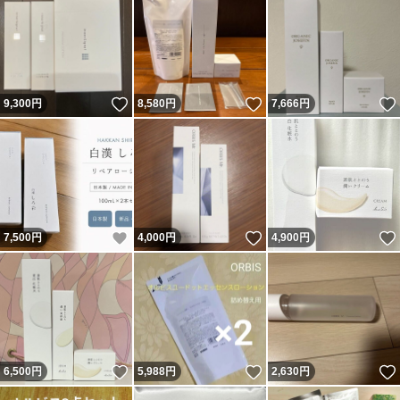
いいね！
いいね！
9,300
円
8,580
円
7,666
円
いいね！
いいね！
7,500
円
4,000
円
4,900
円
いいね！
いいね！
6,500
円
5,988
円
2,630
円