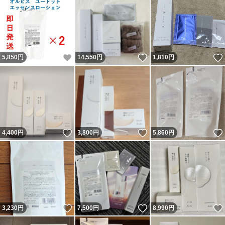
いいね！
いいね！
5,850
円
14,550
円
1,810
円
いいね！
いいね！
4,400
円
3,800
円
5,860
円
いいね！
いいね！
3,230
円
7,500
円
8,990
円