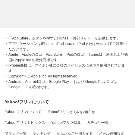
・「App Store」ボタンを押すとiTunes （外部サイト）が起動します。
・アプリケーションはiPhone、iPod touch、iPadまたはAndroidでご利用い
ただけます。
・Apple、Appleのロゴ、App Store、iPodのロゴ、iTunesは、米国および他
国のApple Inc.の登録商標です。
・iPhone商標は、アイホン株式会社のライセンスに基づき使用されていま
す。
・Copyright (C) Apple Inc. All rights reserved.
・Android、Androidロゴ、Google Play 、および Google Play ロゴは、
Google LLC の商標です。
Yahoo!フリマについて
Yahoo!フリマについて
Yahoo!フリマからのお知らせ
Yahoo!フリマトピックス
Yahoo!フリマ特集
カテゴリ一覧
ブランド一覧
ランキング
かんたんご利用ガイド
メール通知設定