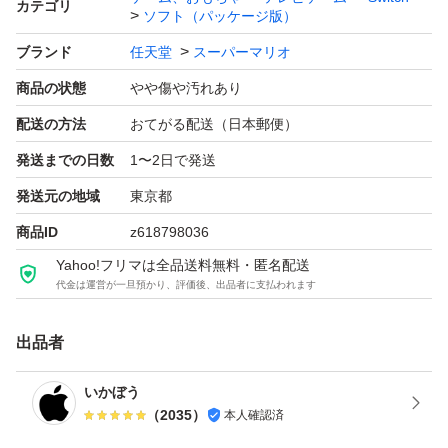
カテゴリ
ソフト（パッケージ版）
itch
ブランド
任天堂
スーパーマリオ
商品の状態
やや傷や汚れあり
配送の方法
おてがる配送（日本郵便）
発送までの日数
1〜2日で発送
発送元の地域
東京都
商品ID
z618798036
Yahoo!フリマは全品送料無料・匿名配送
代金は運営が一旦預かり、評価後、出品者に支払われます
出品者
いかぼう
（
2035
）
本人確認済