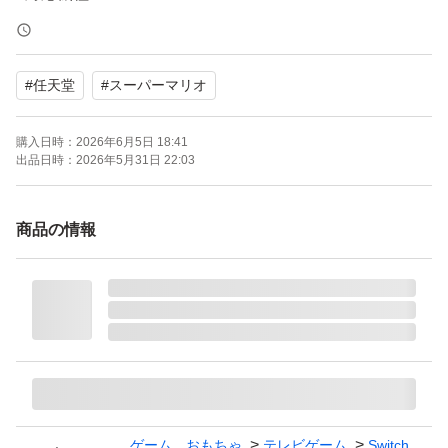
- CEROレーティング: A (全年齢対象)
- 付属品: 取扱説明書
#
任天堂
#
スーパーマリオ
- キャラクター: マリオ、ピーチ
購入日時：
2026年6月5日 18:41
★注意事項★
出品日時：
2026年5月31日 22:03
※一度人の手に渡った物なので完美品を希望の方、神経質
の方、細かい事を気にされる方はご購入をご遠慮くださ
商品の情報
い。
※トラブル防止のため商品到着後の返品等はお断りしてい
ます。
※商品はスマートフォンで撮影しております。色合いや状
態が実物とは異なる場合がございます。
#ゲーム #その他 #NintendoSwitch #Nintendo_Switch #Sw
ゲーム、おもちゃ
テレビゲーム
Switch