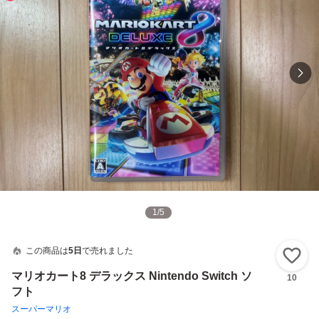
1
/
5
この商品は
5日
で売れました
い
マリオカート8 デラックス Nintendo Switch ソ
10
フト
スーパーマリオ