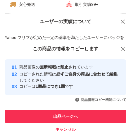
安心発送
取引実績99+
ユーザーの実績について
価格の相談
商品への質問
商品への質問からの値下げ交渉、不適切なカテゴリ変更依頼は禁止です
Yahoo!フリマが定めた一定の基準を満たしたユーザーにバッジを
付与しています
この商品をみている人にオススメ
この商品の情報をコピーします
安心取引出品者
最大10%対象
最大10%対象
最大10%対象
Yahoo!フリマの基準をクリアした安
安心取引出品者
商品画像の
無断転載は禁止
されています
心・安全なユーザーです
コピーされた情報は
必ずご自身の商品に合わせて編集
取引実績
してください
コピーは
1商品につき1回
です
このユーザーはYahoo!フリマの取
取引実績◯+
いいね！
いいね！
3,799
円
3,600
円
3,950
円
引を完了させた実績があります
商品情報コピー機能について
最大10%対象
このユーザーは他フリマサービス
他フリマ実績◯+
出品ページへ
での取引実績があります
キャンセル
スピード&安心発送