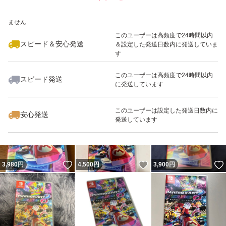
いいね！
いいね！
3,800
※このバッジは実績に基づく表示であり、発送を保証しているものではあり
円
4,690
円
3,900
円
ません
このユーザーは高頻度で24時間以内
スピード＆安心発送
＆設定した発送日数内に発送していま
す
このユーザーは高頻度で24時間以内
スピード発送
に発送しています
いいね！
いいね！
3,950
円
3,898
円
3,888
円
このユーザーは設定した発送日数内に
安心発送
発送しています
いいね！
いいね！
3,980
円
4,500
円
3,900
円