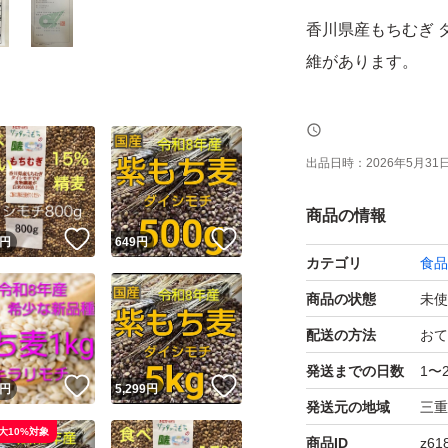
香川県産もちむぎ 
維があります。
好みにもよります
食べ易く、食感も程
出品日時：
2026年5月31日 
いつも通り研いだお
商品の情報
もち麦と等量の水
！
いいね！
いいね！
円
649
円
カテゴリ
食品
ダイシモチは、四
商品の状態
未使
と栽培され続けてき
配送の方法
おて
れた、紫色の裸麦
発送までの日数
1〜
！
いいね！
いいね！
円
5,299
円
発送元の地域
三重
βグルカンが 善玉
大10%対象
商品ID
z61
βグルカンは 内臓