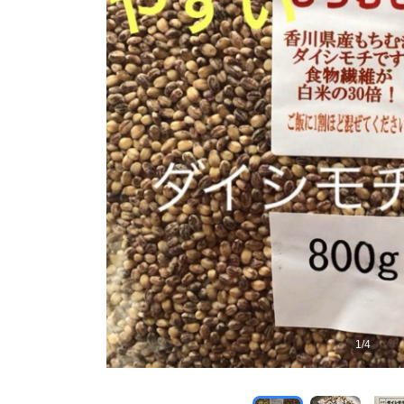
1
/
4