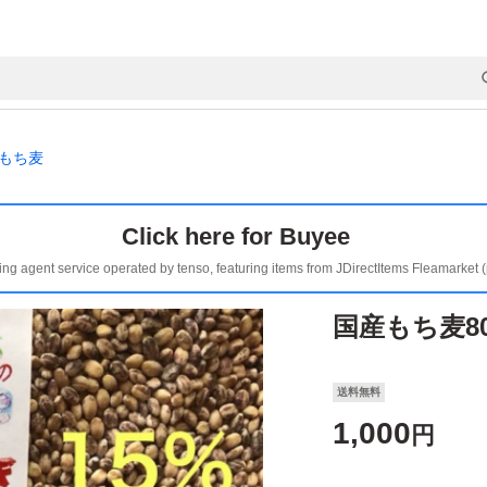
もち麦
Click here for Buyee
ing agent service operated by tenso, featuring items from JDirectItems Fleamarket 
国産もち麦8
送料無料
1,000
円