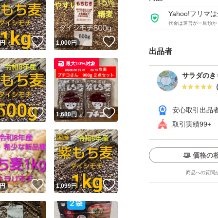
Yahoo!フリ
血糖値を上がりに
代金は運営が一旦預か
血中コレステロー
！
いいね！
いいね！
円
1,000
円
さまざまな可能性
出品者
ダイシモチのパワ
最大10%対象
サラダのき
安心取引出品
！
いいね！
いいね！
円
1,680
円
取引実績99+
価格の
商品への質問
！
いいね！
いいね！
円
1,099
円