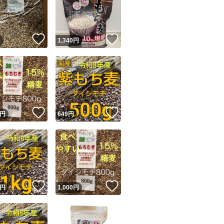
！
いいね！
いいね！
円
1,340
円
ユーザーの実績について
！
いいね！
いいね！
円
649
円
o!フリマが定めた一定の基準を満たしたユーザーにバッジを付与しています
出品者
この商品の情報をコピーします
取引出品者
Yahoo!フリマの基準をクリアした安心・安全なユーザーです
！
いいね！
いいね！
商品画像の
無断転載は禁止
されています
円
1,000
円
コピーされた情報は
必ずご自身の商品に合わせて編集
してください
コピーは
1商品につき1回
です
実績◯+
このユーザーはYahoo!フリマの取引を完了させた実績があり