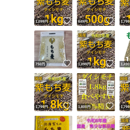
他フ
いいね！
いいね
1,099
円
649
円
1,799
スピード
※このバッ
スピ
いいね！
いいね
750
円
1,099
円
1,490
スピ
安心
いいね！
いいね
1,799
円
1,800
円
1,799