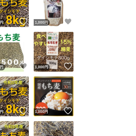
商品情報コピー機
リマ実績◯+
このユーザーは他フリマサービスでの取引実績があります
！
いいね！
いいね！
円
1,000
円
出品ページへ
&安心発送
キャンセル
ジは実績に基づく表示であり、発送を保証しているものではありません
このユーザーは高頻度で24時間以内＆設定した発送日数内に
ード＆安心発送
ます
！
いいね！
いいね！
円
1,000
円
ード発送
このユーザーは高頻度で24時間以内に発送しています
発送
このユーザーは設定した発送日数内に発送しています
！
いいね！
いいね！
円
1,000
円