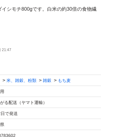
ダイシモチ800gです。白米の約30倍の食物繊
が、玄麦では少し皮が残り、食べにくいので、
よく残るよう、15%ほど精麦しています。
21:47
米に1〜2割のもち麦+
を加えて炊くだけ。
米、雑穀、粉類
雑穀
もち麦
国讃岐地方で、おそらくは、縄文時代から連綿
用
た在来のもちむぎ を改良し、1997年に作出さ
がる配送（ヤマト運輸）
で、外皮には、アントシアニンを含みます。
2日で発送
県
菌を増やし 便秘を解消。
8783602
脂肪を減少させたり