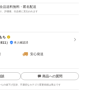
マは全品送料無料・匿名配送
くくしたり
り、評価後、出品者に支払われます
ルを低減させます
を秘めた
ーで腸内環境を健やかに。
もち
（
811
）
本人確認済
者
安心発送
相談
商品への質問
からの値下げ交渉、不適切なカテゴリ変更依頼は禁止です