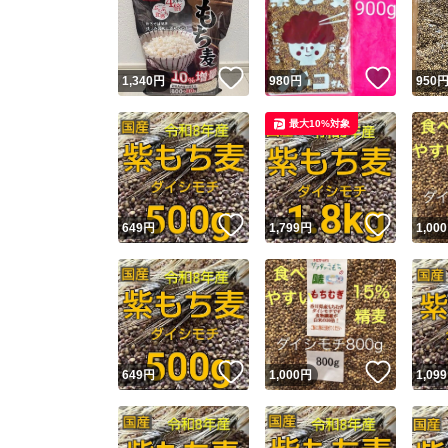
いいね！
いいね
1,340
円
980
円
950
最大10%対象
いいね！
いいね
649
円
1,799
円
1,000
Yaho
安心取引
安心
いいね！
いいね
649
円
1,000
円
1,099
取引実績
取引