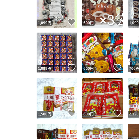
他フ
いいね！
いいね
1,099
円
600
円
1,099
スピード
※このバッ
スピ
いいね！
いいね
1,099
円
600
円
700
スピ
安心
いいね！
いいね
1,580
円
600
円
2,120