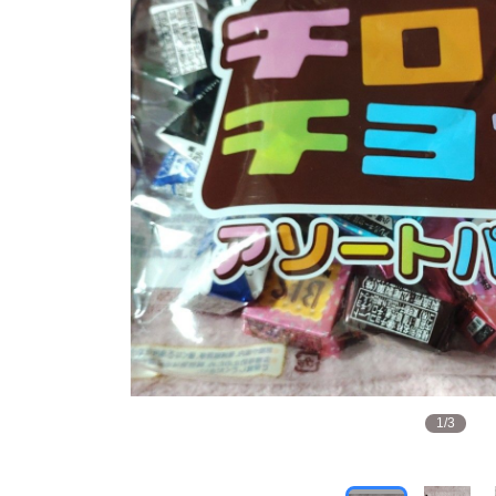
1
/
3