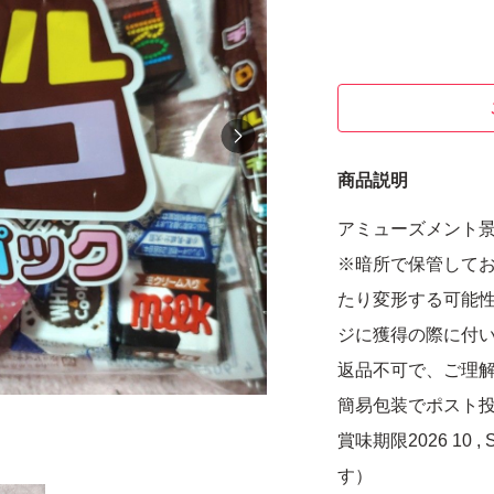
商品説明
アミューズメント
※暗所で保管して
たり変形する可能
ジに獲得の際に付
返品不可で、ご理
簡易包装でポスト
賞味期限2026 10
す）