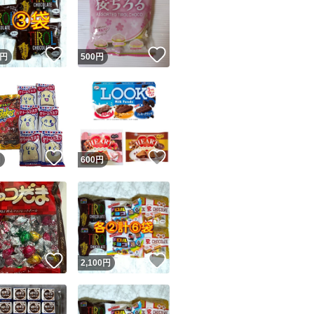
！
いいね！
いいね！
円
500
円
ユーザーの実績について
！
いいね！
いいね！
円
600
円
o!フリマが定めた一定の基準を満たしたユーザーにバッジを付与しています
出品者
この商品の情報をコピーします
取引出品者
Yahoo!フリマの基準をクリアした安心・安全なユーザーです
！
いいね！
いいね！
商品画像の
無断転載は禁止
されています
円
2,100
円
コピーされた情報は
必ずご自身の商品に合わせて編集
してください
コピーは
1商品につき1回
です
実績◯+
このユーザーはYahoo!フリマの取引を完了させた実績があり