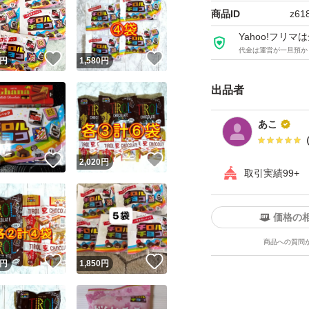
商品ID
z61
Yahoo!フリ
代金は運営が一旦預か
！
いいね！
いいね！
円
1,580
円
出品者
あこ
！
いいね！
いいね！
円
2,020
円
取引実績99+
価格の
商品への質問
！
いいね！
いいね！
円
1,850
円