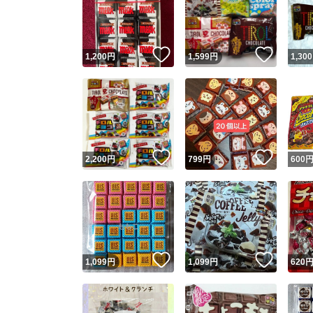
いいね！
いいね
1,200
円
1,599
円
1,300
いいね！
いいね
2,200
円
799
円
600
Yaho
安心取引
安心
いいね！
いいね
1,099
円
1,099
円
620
取引実績
取引