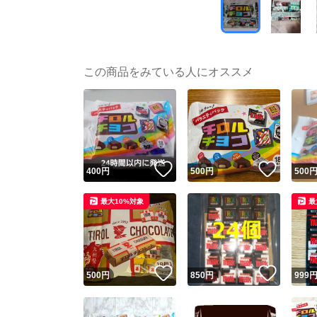
この商品をみている人にオススメ
いいね！
いいね
400
円
500
円
500
最大10%対象
最
いいね！
いいね
500
円
850
円
999