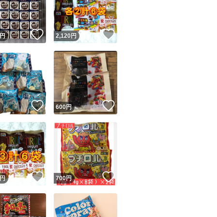
商品情報コピー機
リマ実績◯+
このユーザーは他フリマサービスでの取引実績があります
！
いいね！
いいね！
円
2,120
円
出品ページへ
&安心発送
キャンセル
ジは実績に基づく表示であり、発送を保証しているものではありません
このユーザーは高頻度で24時間以内＆設定した発送日数内に
ード＆安心発送
ます
！
いいね！
いいね！
円
600
円
ード発送
このユーザーは高頻度で24時間以内に発送しています
発送
このユーザーは設定した発送日数内に発送しています
！
いいね！
いいね！
円
700
円