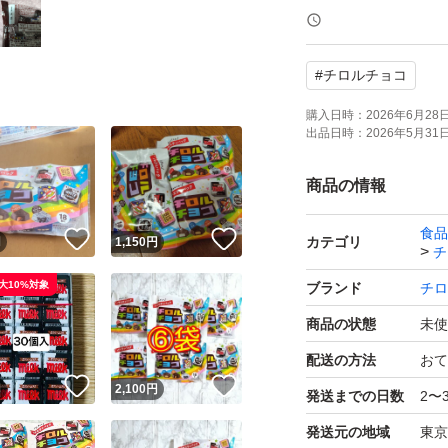
#
チロルチョコ
購入日時：
2026年6月28日 
出品日時：
2026年5月31日 
商品の情報
食品
！
いいね！
いいね！
カテゴリ
円
1,150
円
チ
大10%対象
ブランド
チロ
商品の状態
未使
配送の方法
おて
！
いいね！
いいね！
円
2,100
円
発送までの日数
2〜
発送元の地域
東京