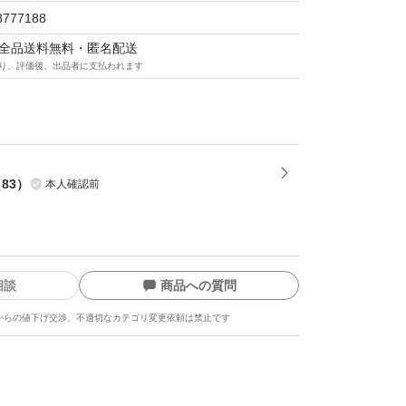
8777188
マは全品送料無料・匿名配送
り、評価後、出品者に支払われます
（
83
）
本人確認前
相談
商品への質問
からの値下げ交渉、不適切なカテゴリ変更依頼は禁止です