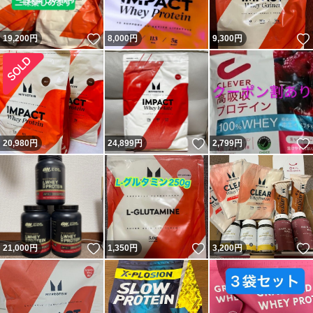
いいね！
19,200
円
8,000
円
9,300
円
いいね！
20,980
円
24,899
円
2,799
円
いいね！
いいね！
21,000
円
1,350
円
3,200
円