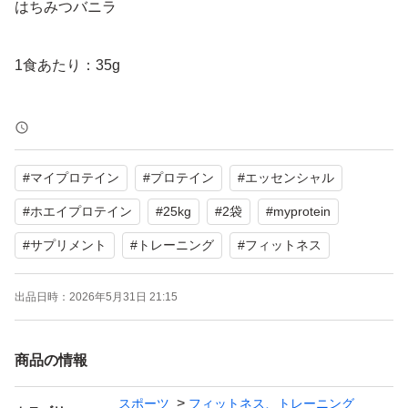
はちみつバニラ
1食あたり：35g
100gあたり1食あたり
熱量1684kJ/399kcal589kJ/140kcal
#
マイプロテイン
#
プロテイン
#
エッセンシャル
脂質10g3.5g
飽和脂肪酸6.0g2.1g
#
ホエイプロテイン
#
25kg
#
2袋
#
myprotein
炭水化物15g5.2g
#
サプリメント
#
トレーニング
#
フィットネス
糖類12g4.2g
タンパク質62g22g
出品日時：
2026年5月31日 21:15
食塩相当量0.44g0.15g
商品の情報
ストロベリーアイス
スポーツ
フィットネス、トレーニング