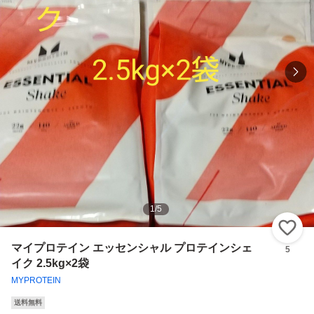
1
/
5
い
マイプロテイン エッセンシャル プロテインシェ
5
イク 2.5kg×2袋
MYPROTEIN
送料無料