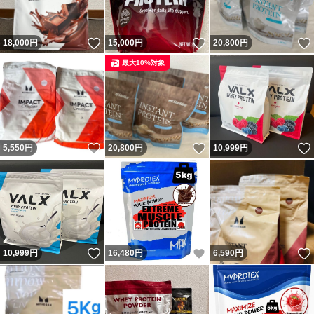
いいね！
いいね！
18,000
円
15,000
円
20,800
円
最大10%対象
いいね！
いいね！
5,550
円
20,800
円
10,999
円
いいね！
いいね！
10,999
円
16,480
円
6,590
円