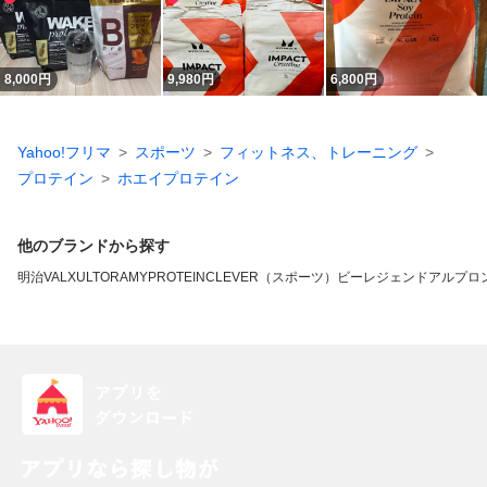
8,000
円
9,980
円
6,800
円
Yahoo!フリマ
スポーツ
フィットネス、トレーニング
プロテイン
ホエイプロテイン
他のブランドから探す
明治
VALX
ULTORA
MYPROTEIN
CLEVER（スポーツ）
ビーレジェンド
アルプロ