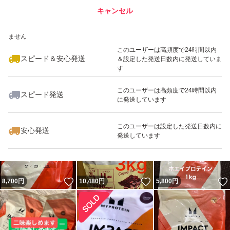
キャンセル
スピード&安心発送
いいね！
いいね！
11,300
※このバッジは実績に基づく表示であり、発送を保証しているものではあり
円
8,750
円
9,000
円
ません
このユーザーは高頻度で24時間以内
スピード＆安心発送
＆設定した発送日数内に発送していま
す
このユーザーは高頻度で24時間以内
スピード発送
に発送しています
いいね！
いいね！
18,700
円
17,500
円
19,600
円
このユーザーは設定した発送日数内に
安心発送
発送しています
いいね！
いいね！
8,700
円
10,480
円
5,800
円