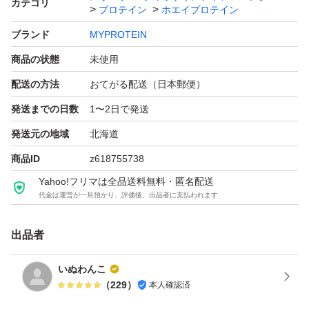
カテゴリ
プロテイン
ホエイプロテイン
1食あたり：35g
ブランド
MYPROTEIN
商品の状態
未使用
100gあたり1食あたり
配送の方法
おてがる配送（日本郵便）
熱量1683kJ/399kcal589kJ/140kcal
発送までの日数
1〜2日で発送
脂質10g3.5g
発送元の地域
北海道
飽和脂肪酸6.0g2.1g
商品ID
z618755738
炭水化物15g5.2g
糖類12g4.2g
Yahoo!フリマは全品送料無料・匿名配送
代金は運営が一旦預かり、評価後、出品者に支払われます
タンパク質61g22g
食塩相当量0.43g0.15g
出品者
いぬわんこ
よろしくお願いいたします。
（
229
）
本人確認済