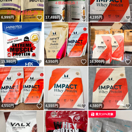
いいね！
いいね！
6,999
円
17,499
円
4,195
円
いいね！
いいね！
15,980
円
4,550
円
16,900
円
いいね！
いいね！
4,550
円
4,555
円
4,580
円
最大10%対象