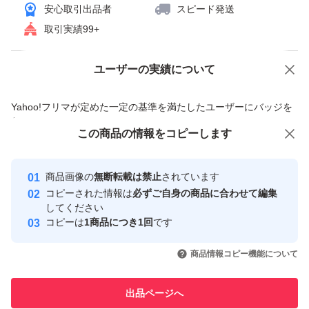
安心取引出品者
スピード発送
取引実績99+
ユーザーの実績について
価格の相談
商品への質問
商品への質問からの値下げ交渉、不適切なカテゴリ変更依頼は禁止です
Yahoo!フリマが定めた一定の基準を満たしたユーザーにバッジを
付与しています
この商品をみている人にオススメ
この商品の情報をコピーします
安心取引出品者
最大10%対象
最大10%対象
Yahoo!フリマの基準をクリアした安
安心取引出品者
商品画像の
無断転載は禁止
されています
心・安全なユーザーです
コピーされた情報は
必ずご自身の商品に合わせて編集
取引実績
してください
コピーは
1商品につき1回
です
このユーザーはYahoo!フリマの取
取引実績◯+
いいね！
いいね！
16,980
円
9,000
円
21,500
円
引を完了させた実績があります
商品情報コピー機能について
最大10%対象
このユーザーは他フリマサービス
他フリマ実績◯+
出品ページへ
での取引実績があります