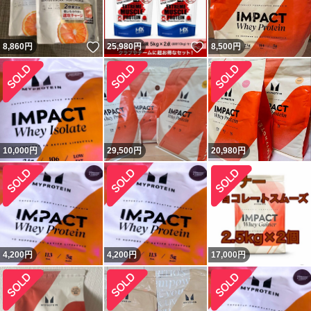
いいね！
いいね！
8,860
円
25,980
円
8,500
円
10,000
円
29,500
円
20,980
円
4,200
円
4,200
円
17,000
円