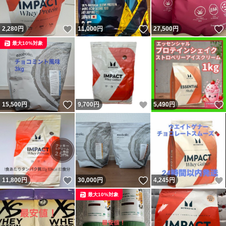
いいね！
いいね！
2,280
円
11,000
円
27,500
円
最大10%対象
いいね！
いいね！
15,500
円
9,700
円
5,490
円
いいね！
いいね！
11,800
円
30,000
円
4,245
円
最大10%対象