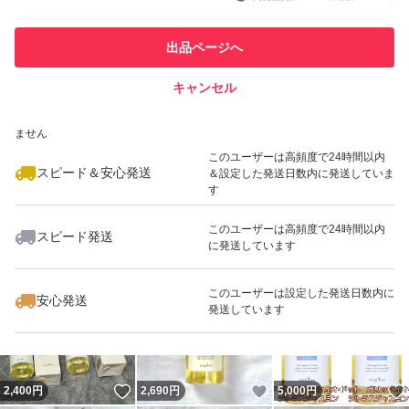
最大10%対象
最大10%対象
このユーザーは他フリマサービス
他フリマ実績◯+
出品ページへ
での取引実績があります
キャンセル
スピード&安心発送
いいね！
いいね！
4,999
※このバッジは実績に基づく表示であり、発送を保証しているものではあり
円
2,790
円
2,698
円
ません
最大10%対象
このユーザーは高頻度で24時間以内
スピード＆安心発送
＆設定した発送日数内に発送していま
す
このユーザーは高頻度で24時間以内
スピード発送
に発送しています
いいね！
いいね！
5,000
円
2,790
円
4,999
円
最大10%対象
このユーザーは設定した発送日数内に
安心発送
発送しています
いいね！
いいね！
2,400
円
2,690
円
5,000
円