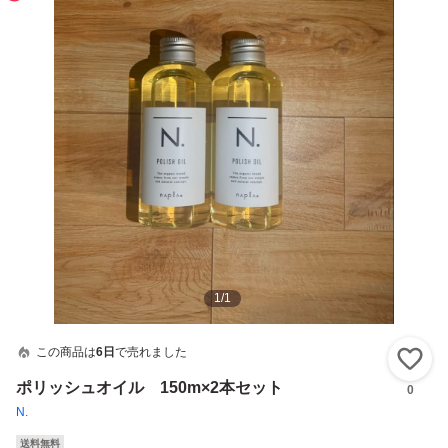
1
/
1
この商品は
6日
で売れました
い
ポリッシュオイル 150m×2本セット
0
N.
送料無料