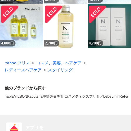
4,880
円
2,780
円
4,700
円
Yahoo!フリマ
コスメ、美容、ヘアケア
レディースヘアケア
スタイリング
他のブランドから探す
napla
MILBON
Kao
utena
中野製薬
デミ コスメティクス
アリミノ
LebeL
mm
ReFa