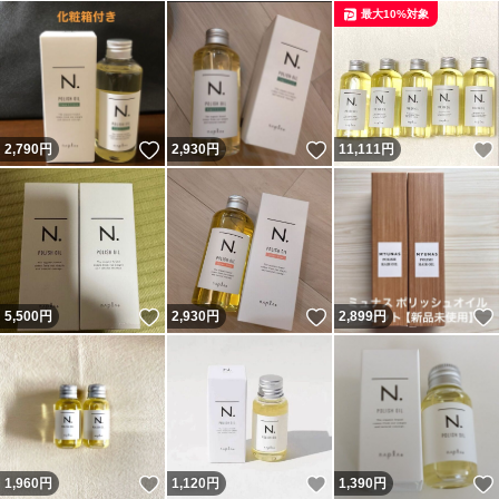
最大10%対象
いいね！
いいね！
2,790
円
2,930
円
11,111
円
いいね！
いいね！
5,500
円
2,930
円
2,899
円
いいね！
いいね！
1,960
円
1,120
円
1,390
円