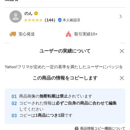
のん
（
144
）
本人確認済
安心発送
取引実績10+
ユーザーの実績について
価格の相談
商品への質問
商品への質問からの値下げ交渉、不適切なカテゴリ変更依頼は禁止です
Yahoo!フリマが定めた一定の基準を満たしたユーザーにバッジを
付与しています
この商品をみている人にオススメ
この商品の情報をコピーします
安心取引出品者
Yahoo!フリマの基準をクリアした安
安心取引出品者
商品画像の
無断転載は禁止
されています
心・安全なユーザーです
コピーされた情報は
必ずご自身の商品に合わせて編集
取引実績
してください
コピーは
1商品につき1回
です
このユーザーはYahoo!フリマの取
取引実績◯+
いいね！
いいね！
4,880
円
4,880
円
4,980
円
引を完了させた実績があります
商品情報コピー機能について