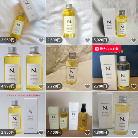
いいね！
いいね！
2,950
円
2,690
円
5,020
円
最大10%対象
いいね！
いいね！
4,999
円
2,728
円
2,790
円
いいね！
いいね！
2,850
円
4,400
円
4,800
円