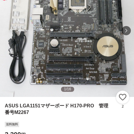
1
/
16
い
ASUS LGA1151マザーボード H170-PRO 管理
2
番号M2267
送料無料