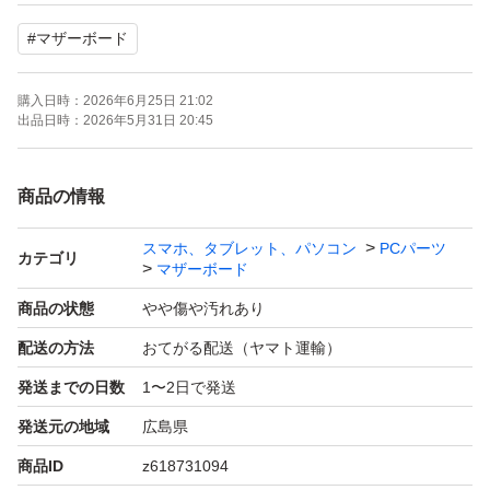
二日に一回のペースで発送作業をしています
#
マザーボード
お支払い完了から48時間以内に発送致します
購入日時：
2026年6月25日 21:02
出品日時：
2026年5月31日 20:45
商品の情報
スマホ、タブレット、パソコン
PCパーツ
カテゴリ
マザーボード
商品の状態
やや傷や汚れあり
配送の方法
おてがる配送（ヤマト運輸）
発送までの日数
1〜2日で発送
発送元の地域
広島県
商品ID
z618731094