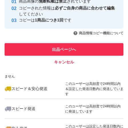
商品画像の
無断転載は禁止
されています
心・安全なユーザーです
コピーされた情報は
必ずご自身の商品に合わせて編集
取引実績
してください
コピーは
1商品につき1回
です
このユーザーはYahoo!フリマの取
取引実績◯+
いいね！
いいね！
2,500
円
2,730
円
2,500
円
引を完了させた実績があります
商品情報コピー機能について
最大10%対象
このユーザーは他フリマサービス
他フリマ実績◯+
出品ページへ
での取引実績があります
キャンセル
スピード&安心発送
いいね！
いいね！
3,000
※このバッジは実績に基づく表示であり、発送を保証しているものではあり
円
3,800
円
2,990
円
ません
最大10%対象
このユーザーは高頻度で24時間以内
スピード＆安心発送
＆設定した発送日数内に発送していま
す
このユーザーは高頻度で24時間以内
スピード発送
に発送しています
いいね！
いいね！
2,500
円
3,500
円
2,980
円
最大10%対象
このユーザーは設定した発送日数内に