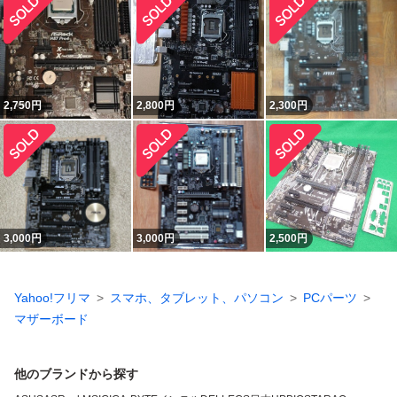
2,750
円
2,800
円
2,300
円
3,000
円
3,000
円
2,500
円
Yahoo!フリマ
スマホ、タブレット、パソコン
PCパーツ
マザーボード
他のブランドから探す