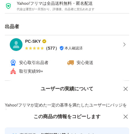
Yahoo!フリマは全品送料無料・匿名配送
代金は運営が一旦預かり、評価後、出品者に支払われます
出品者
PC-SKY
（
577
）
本人確認済
安心取引出品者
安心発送
取引実績99+
ユーザーの実績について
価格の相談
商品への質問
商品への質問からの値下げ交渉、不適切なカテゴリ変更依頼は禁止です
Yahoo!フリマが定めた一定の基準を満たしたユーザーにバッジを
付与しています
この商品をみている人にオススメ
この商品の情報をコピーします
安心取引出品者
最大10%対象
Yahoo!フリマの基準をクリアした安
安心取引出品者