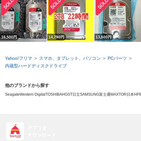
16,500
円
14,790
円
13,600
円
Yahoo!フリマ
スマホ、タブレット、パソコン
PCパーツ
内蔵型ハードディスクドライブ
他のブランドから探す
Seagate
Western Digital
TOSHIBA
HGST
日立
SAMSUNG
富士通
MAXTOR
日本HP