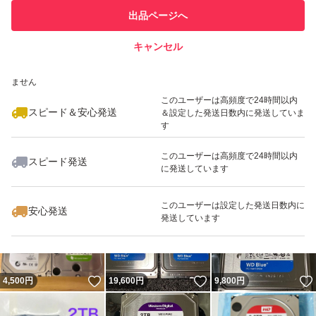
このユーザーは他フリマサービス
他フリマ実績◯+
出品ページへ
での取引実績があります
キャンセル
スピード&安心発送
いいね！
いいね！
6,400
※このバッジは実績に基づく表示であり、発送を保証しているものではあり
円
12,000
円
11,000
円
ません
このユーザーは高頻度で24時間以内
スピード＆安心発送
＆設定した発送日数内に発送していま
す
このユーザーは高頻度で24時間以内
スピード発送
に発送しています
いいね！
いいね！
3,900
円
9,800
円
14,700
円
このユーザーは設定した発送日数内に
安心発送
発送しています
いいね！
いいね！
4,500
円
19,600
円
9,800
円