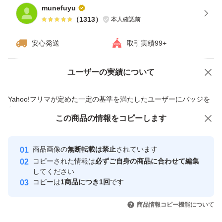
munefuyu
（
1313
）
本人確認前
安心発送
取引実績99+
ユーザーの実績について
価格の相談
商品への質問
商品への質問からの値下げ交渉、不適切なカテゴリ変更依頼は禁止です
Yahoo!フリマが定めた一定の基準を満たしたユーザーにバッジを
付与しています
この商品をみている人にオススメ
この商品の情報をコピーします
安心取引出品者
最大10%対象
最大10%対象
Yahoo!フリマの基準をクリアした安
安心取引出品者
商品画像の
無断転載は禁止
されています
心・安全なユーザーです
コピーされた情報は
必ずご自身の商品に合わせて編集
取引実績
してください
コピーは
1商品につき1回
です
このユーザーはYahoo!フリマの取
取引実績◯+
いいね！
いいね！
10,000
円
3,500
円
12,500
円
引を完了させた実績があります
商品情報コピー機能について
最大10%対象
最大10%対象