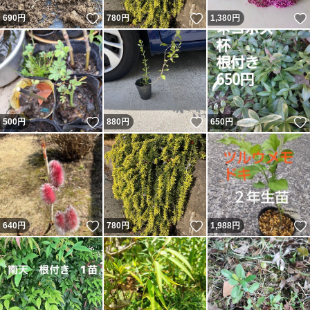
いいね！
いいね！
690
円
780
円
1,380
円
いいね！
いいね！
500
円
880
円
650
円
いいね！
いいね！
640
円
780
円
1,988
円