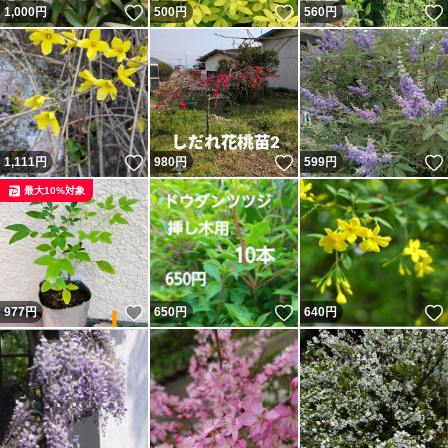
いいね！
いいね！
1,000
円
500
円
560
円
いいね！
いいね！
1,111
円
980
円
599
円
最大10%対象
いいね！
いいね！
977
円
650
円
640
円