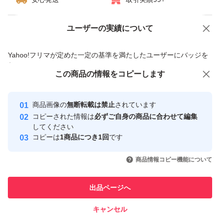
ユーザーの実績について
価格の相談
商品への質問
商品への質問からの値下げ交渉、不適切なカテゴリ変更依頼は禁止です
Yahoo!フリマが定めた一定の基準を満たしたユーザーにバッジを
付与しています
この商品をみている人にオススメ
この商品の情報をコピーします
安心取引出品者
Yahoo!フリマの基準をクリアした安
安心取引出品者
商品画像の
無断転載は禁止
されています
心・安全なユーザーです
コピーされた情報は
必ずご自身の商品に合わせて編集
取引実績
してください
コピーは
1商品につき1回
です
このユーザーはYahoo!フリマの取
取引実績◯+
いいね！
いいね！
2,000
円
800
円
750
円
引を完了させた実績があります
商品情報コピー機能について
最大10%対象
このユーザーは他フリマサービス
他フリマ実績◯+
出品ページへ
での取引実績があります
キャンセル
スピード&安心発送