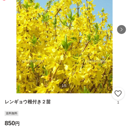
1
/
5
い
レンギョウ根付き２苗
1
送料無料
850
円