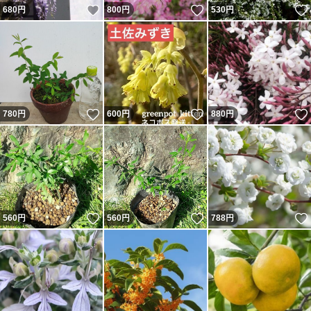
いいね！
いいね！
680
円
800
円
530
円
いいね！
いいね！
780
円
600
円
880
円
いいね！
いいね！
560
円
560
円
788
円