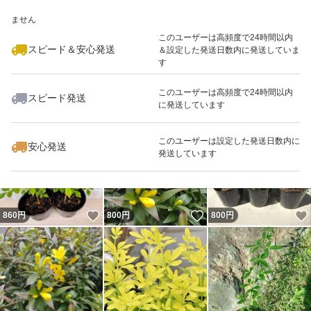
いいね！
いいね！
580
※このバッジは実績に基づく表示であり、発送を保証しているものではあり
円
590
円
680
円
ません
このユーザーは高頻度で24時間以内
スピード＆安心発送
＆設定した発送日数内に発送していま
す
このユーザーは高頻度で24時間以内
スピード発送
に発送しています
いいね！
いいね！
680
円
600
円
700
円
このユーザーは設定した発送日数内に
安心発送
発送しています
いいね！
いいね！
860
円
800
円
800
円