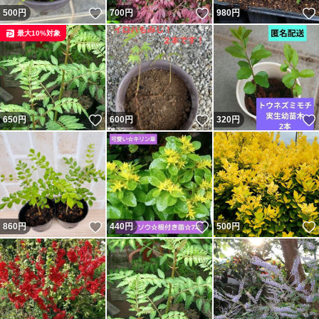
いいね！
いいね！
500
円
700
円
980
円
最大10%対象
いいね！
いいね！
650
円
600
円
320
円
いいね！
いいね！
860
円
440
円
500
円