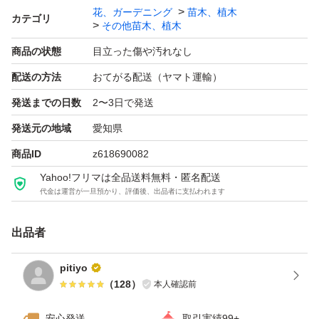
花、ガーデニング
苗木、植木
カテゴリ
その他苗木、植木
商品の状態
目立った傷や汚れなし
配送の方法
おてがる配送（ヤマト運輸）
発送までの日数
2〜3日で発送
発送元の地域
愛知県
商品ID
z618690082
Yahoo!フリマは全品送料無料・匿名配送
代金は運営が一旦預かり、評価後、出品者に支払われます
出品者
pitiyo
（
128
）
本人確認前
安心発送
取引実績99+