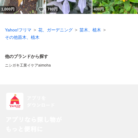
いいね！
1,000
円
780
円
400
円
Yahoo!フリマ
花、ガーデニング
苗木、植木
その他苗木、植木
他のブランドから探す
ニシガキ工業
イケア
aimoha