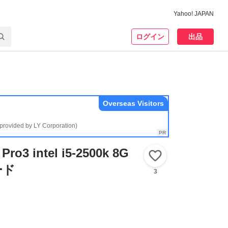
Yahoo! JAPAN
ログイン
出品
Overseas Visitors
(provided by LY Corporation)
Pro3 intel i5-2500k 8G
いいね！
ード
3