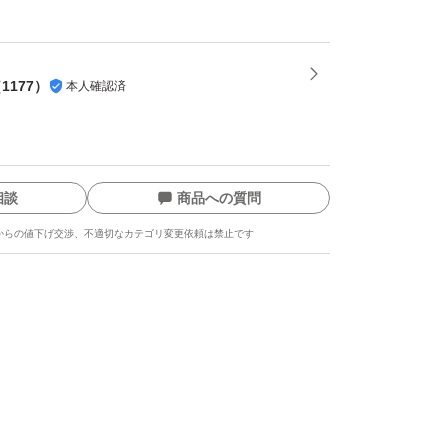
（
1177
）
本人確認済
相談
商品への質問
からの値下げ交渉、不適切なカテゴリ変更依頼は禁止です
ます