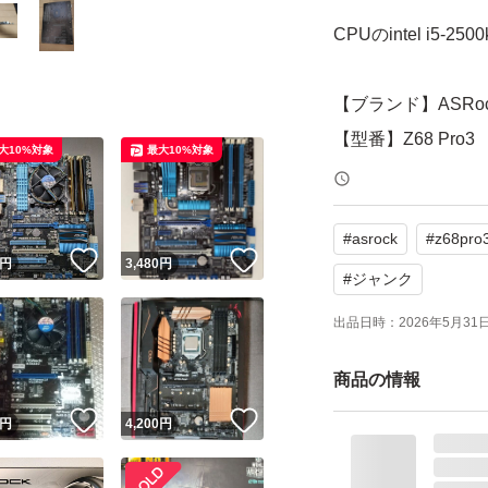
CPUのintel i5
【ブランド】ASRo
【型番】Z68 Pro3
大10%対象
最大10%対象
【CPUソケット】LG
【メモリタイプ】DDR
#
asrock
#
z68pro
【PCI Express】2.
！
いいね！
いいね！
円
3,480
円
#
ジャンク
動作確認できない
出品日時：
2026年5月31日 
商品の情報
Z68 Pro3
ブランド：ASRock
！
いいね！
いいね！
円
4,200
円