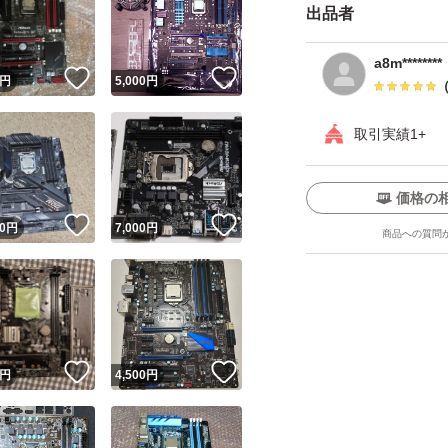
出品者
a8m********
いいね！
いいね！
円
5,000
円
取引実績1+
価格の
ユーザーの実績について
！
いいね！
いいね！
0
円
7,000
円
商品への質問
o!フリマが定めた一定の基準を満たしたユーザーにバッジを付与しています
出品者
この商品の情報をコピーします
取引出品者
Yahoo!フリマの基準をクリアした安心・安全なユーザーです
！
いいね！
いいね！
商品画像の
無断転載は禁止
されています
円
4,500
円
コピーされた情報は
必ずご自身の商品に合わせて編集
してください
コピーは
1商品につき1回
です
実績◯+
このユーザーはYahoo!フリマの取引を完了させた実績があり