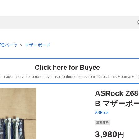
PCパーツ
マザーボード
Click here for Buyee
ing agent service operated by tenso, featuring items from JDirectItems Fleamarket 
ASRock Z68 
B マザーボ
ASRock
送料無料
3,980
円