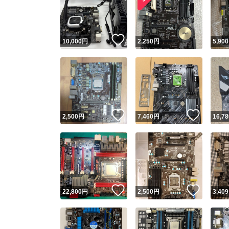
いいね！
10,000
円
2,250
円
5,900
いいね！
いいね
2,500
円
7,460
円
16,78
Yaho
安心取引
安心
いいね！
いいね
22,800
円
2,500
円
3,409
取引実績
取引