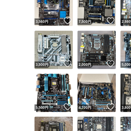
他フ
いいね！
いいね
3,560
円
7,500
円
2,980
スピード
※このバッ
スピ
いいね！
いいね
3,500
円
2,000
円
5,000
スピ
安心
いいね！
いいね
5,500
円
4,700
円
3,800