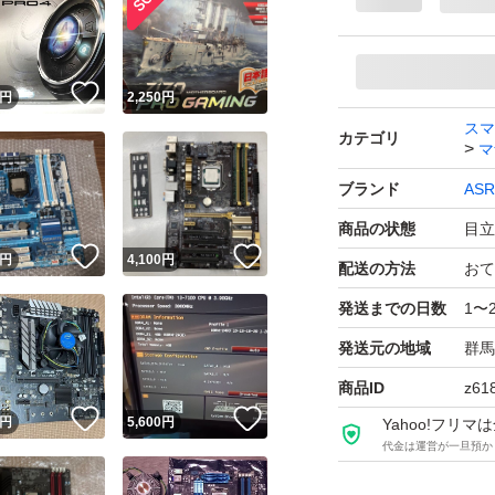
！
いいね！
円
2,250
円
スマ
カテゴリ
マ
ブランド
ASR
商品の状態
目立
！
いいね！
いいね！
円
4,100
円
配送の方法
おて
発送までの日数
1〜
発送元の地域
群馬
商品ID
z61
！
いいね！
いいね！
円
5,600
円
Yahoo!フリ
代金は運営が一旦預か