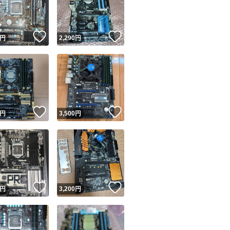
商品情報コピー機
リマ実績◯+
このユーザーは他フリマサービスでの取引実績があります
！
いいね！
いいね！
円
2,290
円
出品ページへ
&安心発送
キャンセル
ジは実績に基づく表示であり、発送を保証しているものではありません
このユーザーは高頻度で24時間以内＆設定した発送日数内に
ード＆安心発送
ます
！
いいね！
いいね！
円
3,500
円
ード発送
このユーザーは高頻度で24時間以内に発送しています
発送
このユーザーは設定した発送日数内に発送しています
！
いいね！
いいね！
円
3,200
円