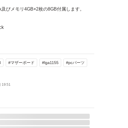
-2500k及びメモリ4GB×2枚の8GB付属します。
ck
A1155
3 1600MHz
3
#
マザーボード
#
lga1155
#
pcパーツ
0
ためジャンク品として出品いたします。
19:51