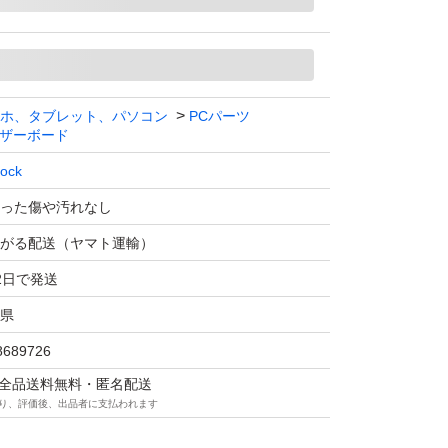
ホ、タブレット、パソコン
PCパーツ
ザーボード
ock
った傷や汚れなし
がる配送（ヤマト運輸）
2日で発送
県
8689726
マは全品送料無料・匿名配送
り、評価後、出品者に支払われます