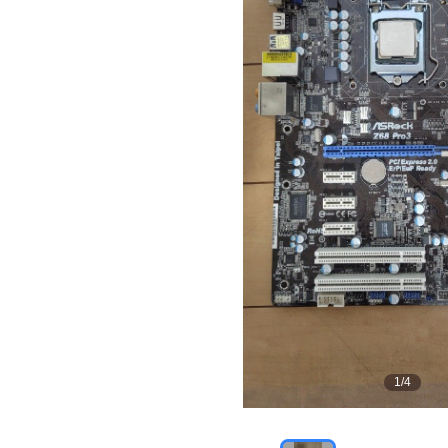
1
/
4