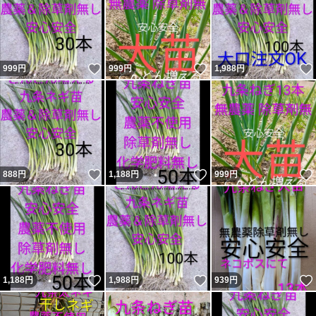
いいね！
いいね！
999
円
999
円
1,988
円
いいね！
いいね！
888
円
1,188
円
999
円
いいね！
いいね！
1,188
円
1,988
円
939
円