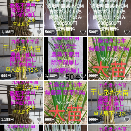
いいね！
いいね！
1,188
円
500
円
500
円
いいね！
いいね！
999
円
1,188
円
999
円
いいね！
いいね！
1,188
円
999
円
999
円