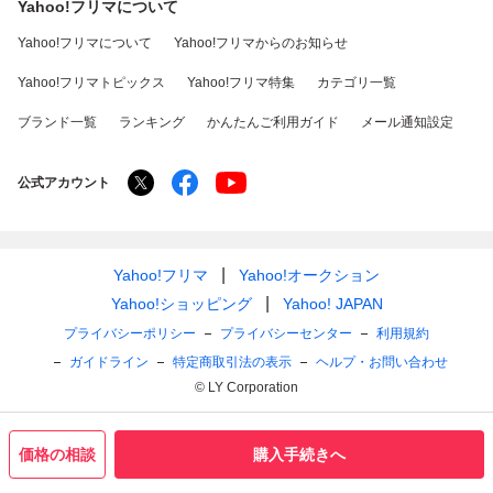
Yahoo!フリマについて
Yahoo!フリマについて
Yahoo!フリマからのお知らせ
Yahoo!フリマトピックス
Yahoo!フリマ特集
カテゴリ一覧
ブランド一覧
ランキング
かんたんご利用ガイド
メール通知設定
公式アカウント
Yahoo!フリマ
Yahoo!オークション
Yahoo!ショッピング
Yahoo! JAPAN
プライバシーポリシー
プライバシーセンター
利用規約
ガイドライン
特定商取引法の表示
ヘルプ・お問い合わせ
© LY Corporation
価格の相談
購入手続きへ