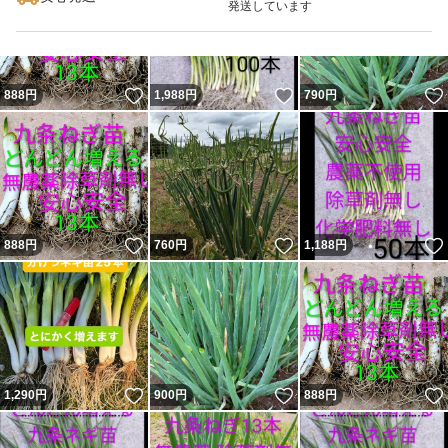
発送しています
いいね！
いいね！
888
円
1,988
円
790
円
いいね！
いいね！
888
円
760
円
1,188
円
いいね！
いいね！
1,290
円
900
円
888
円