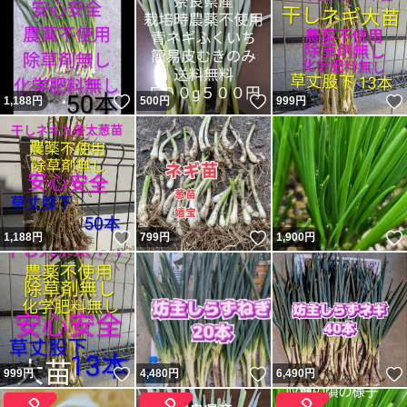
いいね！
いいね！
1,188
円
500
円
999
円
いいね！
いいね！
1,188
円
799
円
1,900
円
いいね！
いいね！
999
円
4,480
円
6,490
円