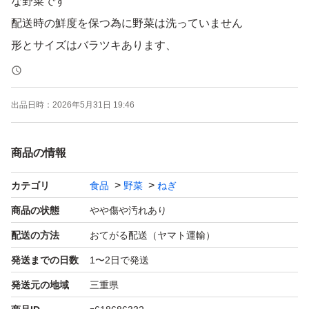
な野菜です
配送時の鮮度を保つ為に野菜は洗っていません
形とサイズはバラツキあります、
日本語のコメントと中国語のコメントできます
出品日時：
2026年5月31日 19:46
即購入大歓迎
商品の情報
野菜詰め合わせ大歓迎、3つ以上ご注文で同梱発送の場
合、10%増量サービス
カテゴリ
食品
野菜
ねぎ
商品の状態
やや傷や汚れあり
食べたの方法、栽培の方法、インターネット調べて
配送の方法
おてがる配送（ヤマト運輸）
発送までの日数
1〜2日で発送
畑に栽培、プランターに栽培、okです
発送元の地域
三重県