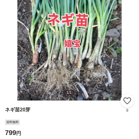
1
/
1
い
ネギ苗20芽
0
送料無料
799
円