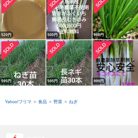
520
円
500
円
968
円
595
円
595
円
999
円
Yahoo!フリマ
食品
野菜
ねぎ