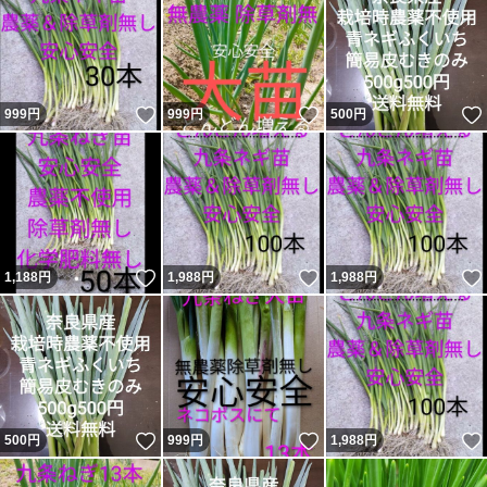
いいね！
いいね！
999
円
999
円
500
円
いいね！
いいね！
1,188
円
1,988
円
1,988
円
いいね！
いいね！
500
円
999
円
1,988
円