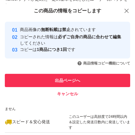
サポート期限 2029年10月9日まで
付与しています
この商品をみている人にオススメ
この商品の情報をコピーします
安心取引出品者
Office setup
最大10%対象
最大10%対象
最大10%対象
Yahoo!フリマの基準をクリアした安
安心取引出品者
https://bit.ly/office2024prokey
商品画像の
無断転載は禁止
されています
心・安全なユーザーです
コピーされた情報は
必ずご自身の商品に合わせて編集
取引実績
してください
【ブランド】マイクロソフト
コピーは
1商品につき1回
です
このユーザーはYahoo!フリマの取
取引実績◯+
【対応】1PC
いいね！
いいね！
3,900
円
4,800
円
3,800
円
引を完了させた実績があります
商品情報コピー機能について
【商品の状態】未使用
このユーザーは他フリマサービス
【その他】QRコード郵送
他フリマ実績◯+
出品ページへ
での取引実績があります
キャンセル
スピード&安心発送
よろしくお願いします。
いいね！
いいね！
3,800
※このバッジは実績に基づく表示であり、発送を保証しているものではあり
円
3,900
円
4,800
円
ません
このユーザーは高頻度で24時間以内
スピード＆安心発送
＆設定した発送日数内に発送していま
す