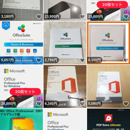
いいね！
いいね！
3,180
円
23,900
円
25,000
円
いいね！
いいね！
5,057
円
2,799
円
6,100
円
いいね！
いいね！
28,000
円
6,340
円
5,080
円