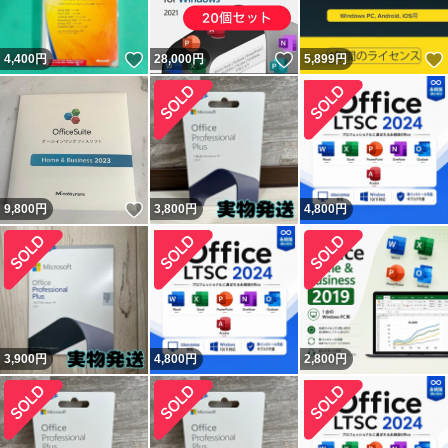
いいね！
いいね！
4,400
円
28,000
円
5,899
円
いいね！
9,800
円
3,800
円
4,800
円
3,900
円
4,800
円
2,800
円