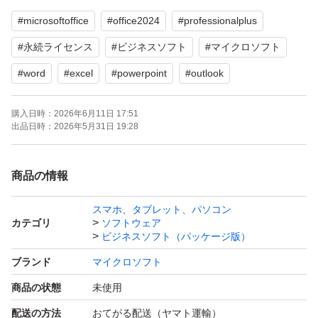
- Excel 2024 — 表計算・データ分析
#
microsoftoffice
#
office2024
#
professionalplus
- PowerPoint 2024 — プレゼンテーション
- Outlook 2024 — メール・予定管理
#
永続ライセンス
#
ビジネスソフト
#
マイクロソフト
- Access 2024 — データベース管理
#
word
#
excel
#
powerpoint
#
outlook
- Publisher 2024 — DTP（チラシ・冊子作成）
- Teams（基本版）
購入日時：
2026年6月11日 17:51
出品日時：
2026年5月31日 19:28
- OneNote
商品の情報
※ Home & Business 版には含まれない Access / Publisher
が入っているのが Pro Plus の特徴です。
スマホ、タブレット、パソコン
カテゴリ
ソフトウェア
ビジネスソフト（パッケージ版）
特徴・メリット
ブランド
マイクロソフト
- 永続ライセンス（買い切り）：毎年の更新費用なし
商品の状態
未使用
- 企業向けの最上位エディション
配送の方法
おてがる配送（ヤマト運輸）