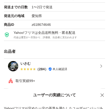
- 最新のUI・AI支援機能（Copilot 非搭載版）
発送までの日数
1〜2日で発送
- Windows PC 向け（Mac 版はなし）
- オフライン環境でも利用可能
発送元の地域
愛知県
商品ID
z618674646
対応OS
Yahoo!フリマは全品送料無料・匿名配送
代金は運営が一旦預かり、評価後、出品者に支払われます
- Windows 10 / Windows 11
- 64bit / 32bit 両対応（推奨は 64bit)
出品者
どんな人に向いている？
いさむ
（
284
）
本人確認済
- 企業・団体で複数台に導入したい
- Access や Publisher を使う必要がある
取引実績99+
- サブスクではなく買い切りで使いたい
- オフライン環境で Office を利用したい
ユーザーの実績について
価格の相談
商品への質問
商品への質問からの値下げ交渉、不適切なカテゴリ変更依頼は禁止です
Yahoo!フリマが定めた一定の基準を満たしたユーザーにバッジを