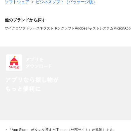
ソフトウェア
ビジネスソフト（パッケージ版）
他のブランドから探す
マイクロソフト
ソースネクスト
キングソフト
Adobe
ジャストシステム
Micron
App
・「App Store」ボタンを押すとiTunes （外部サイト）が起動します。