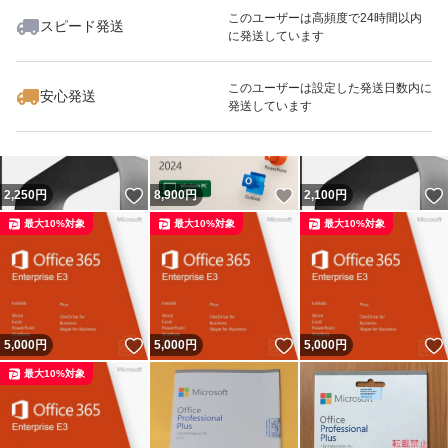
このユーザーは高頻度で24時間以内
スピード発送
に発送しています
いいね！
いいね！
4,200
円
4,650
円
2,200
円
このユーザーは設定した発送日数内に
安心発送
発送しています
いいね！
いいね！
2,250
円
8,900
円
2,100
円
最大10%対象
最大10%対象
最大10%対象
いいね！
いいね！
5,000
円
5,000
円
5,000
円
最大10%対象