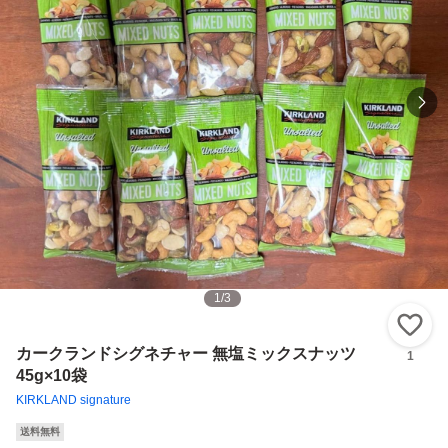
1
/
3
い
カークランドシグネチャー 無塩ミックスナッツ
1
45g×10袋
KIRKLAND signature
送料無料