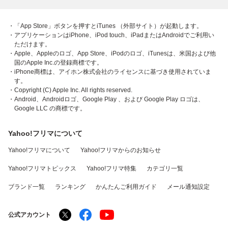
・「App Store」ボタンを押すとiTunes （外部サイト）が起動します。
・アプリケーションはiPhone、iPod touch、iPadまたはAndroidでご利用い
ただけます。
・Apple、Appleのロゴ、App Store、iPodのロゴ、iTunesは、米国および他
国のApple Inc.の登録商標です。
・iPhone商標は、アイホン株式会社のライセンスに基づき使用されていま
す。
・Copyright (C) Apple Inc. All rights reserved.
・Android、Androidロゴ、Google Play 、および Google Play ロゴは、
Google LLC の商標です。
Yahoo!フリマについて
Yahoo!フリマについて
Yahoo!フリマからのお知らせ
Yahoo!フリマトピックス
Yahoo!フリマ特集
カテゴリ一覧
ブランド一覧
ランキング
かんたんご利用ガイド
メール通知設定
公式アカウント