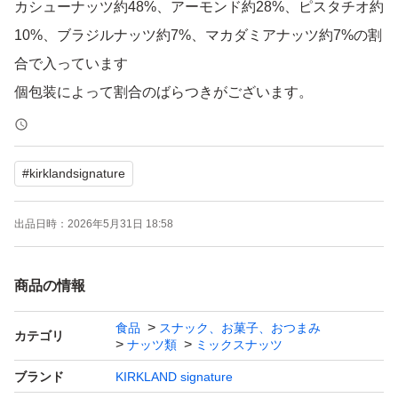
カシューナッツ約48%、アーモンド約28%、ピスタチオ約
10%、ブラジルナッツ約7%、マカダミアナッツ約7%の割
合で入っています
個包装によって割合のばらつきがございます。
カークランドシグネチャー無塩ミックスナッツの便利な個
#
kirklandsignature
包装バージョンです。おいしいカシューナッツ、アーモン
ド、ピスタチオ、ブラジルナッツ、マカダミアナッツが入
出品日時：
2026年5月31日 18:58
っています。焙煎によって心地よくカリカリになったナッ
ツは、ヘルシーなおやつ、サラダのトッピング、または
商品の情報
日々の食事に加えるのに適しています。
食品
スナック、お菓子、おつまみ
カテゴリ
ナッツ類
ミックスナッツ
個数10個
ブランド
KIRKLAND signature