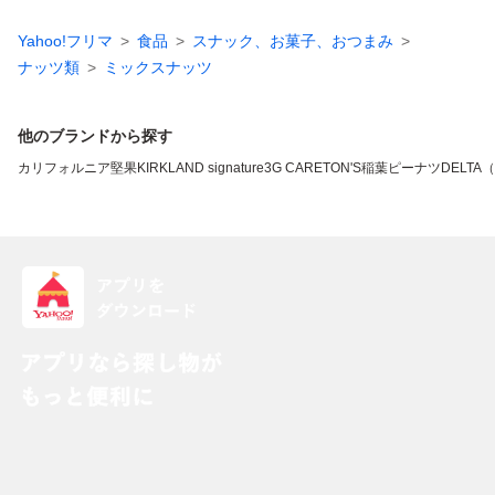
Yahoo!フリマ
食品
スナック、お菓子、おつまみ
ナッツ類
ミックスナッツ
他のブランドから探す
カリフォルニア堅果
KIRKLAND signature
3G CARE
TON'S
稲葉ピーナツ
DELTA