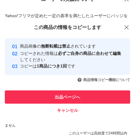
価格の相談
商品への質問
商品への質問からの値下げ交渉、不適切なカテゴリ変更依頼は禁止です
Yahoo!フリマが定めた一定の基準を満たしたユーザーにバッジを
付与しています
この商品をみている人にオススメ
この商品の情報をコピーします
安心取引出品者
Yahoo!フリマの基準をクリアした安
安心取引出品者
商品画像の
無断転載は禁止
されています
心・安全なユーザーです
コピーされた情報は
必ずご自身の商品に合わせて編集
取引実績
してください
コピーは
1商品につき1回
です
このユーザーはYahoo!フリマの取
取引実績◯+
いいね！
いいね！
3,480
円
898
円
898
円
引を完了させた実績があります
商品情報コピー機能について
このユーザーは他フリマサービス
他フリマ実績◯+
出品ページへ
での取引実績があります
キャンセル
スピード&安心発送
いいね！
いいね！
3,400
※このバッジは実績に基づく表示であり、発送を保証しているものではあり
円
1,600
円
600
円
ません
このユーザーは高頻度で24時間以内