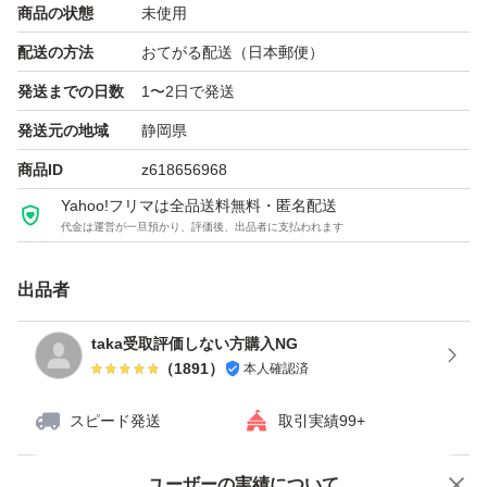
商品の状態
未使用
配送の方法
おてがる配送（日本郵便）
発送までの日数
1〜2日で発送
発送元の地域
静岡県
商品ID
z618656968
Yahoo!フリマは全品送料無料・匿名配送
代金は運営が一旦預かり、評価後、出品者に支払われます
出品者
taka受取評価しない方購入NG
（
1891
）
本人確認済
スピード発送
取引実績99+
ユーザーの実績について