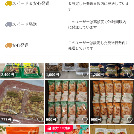
スピード＆安心発送
＆設定した発送日数内に発送していま
す
このユーザーは高頻度で24時間以内
スピード発送
に発送しています
いいね！
いいね！
1,250
円
1,600
円
1,111
円
このユーザーは設定した発送日数内に
安心発送
発送しています
いいね！
いいね！
2,400
円
1,000
円
1,280
円
いいね！
いいね！
777
円
900
円
900
円
最大10%対象