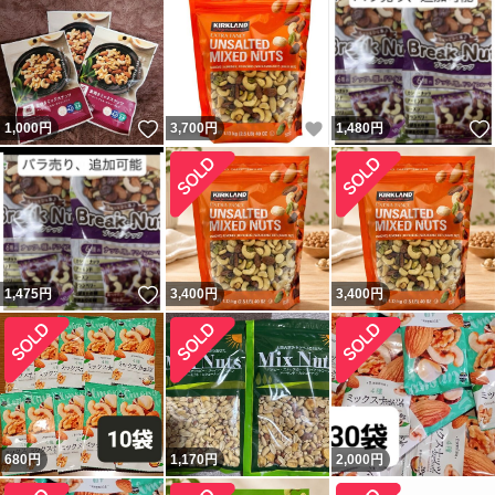
いいね！
いいね！
1,000
円
3,700
円
1,480
円
いいね！
1,475
円
3,400
円
3,400
円
680
円
1,170
円
2,000
円