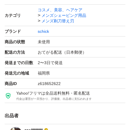
コスメ、美容、ヘアケア
カテゴリ
メンズシェービング用品
メンズ剃刀替え刃
ブランド
schick
商品の状態
未使用
配送の方法
おてがる配送（日本郵便）
発送までの日数
2〜3日で発送
発送元の地域
福岡県
商品ID
z618652622
Yahoo!フリマは全品送料無料・匿名配送
代金は運営が一旦預かり、評価後、出品者に支払われます
出品者