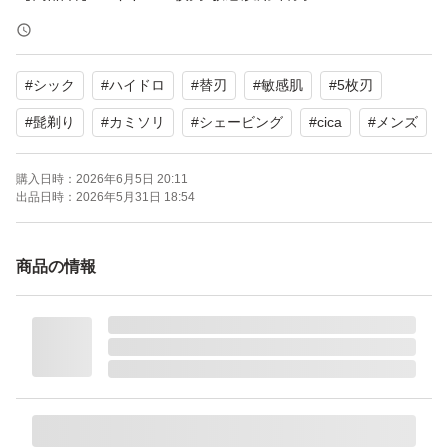
【内容量】8コ
【商品の状態】未使用
#
シック
#
ハイドロ
#
替刃
#
敏感肌
#
5枚刃
【カラー】グリーン系
#
髭剃り
#
カミソリ
#
シェービング
#
cica
#
メンズ
よろしくお願いいたします。
購入日時：
2026年6月5日 20:11
出品日時：
2026年5月31日 18:54
商品の情報