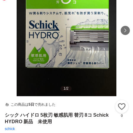
1
/
2
この商品は
5日
で売れました
い
シック ハイドロ 5枚刃 敏感肌用 替刃 8コ Schick
0
HYDRO 新品 未使用
schick