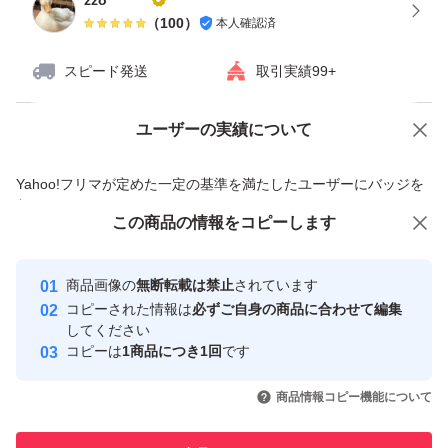
zzo********
（
100
）
本人確認済
スピード発送
取引実績99+
ユーザーの実績について
価格の相談
商品への質問
商品への質問からの値下げ交渉、不適切なカテゴリ変更依頼は禁止です
Yahoo!フリマが定めた一定の基準を満たしたユーザーにバッジを
付与しています
この商品をみている人にオススメ
この商品の情報をコピーします
安心取引出品者
最大10%対象
Yahoo!フリマの基準をクリアした安
安心取引出品者
商品画像の
無断転載は禁止
されています
心・安全なユーザーです
コピーされた情報は
必ずご自身の商品に合わせて編集
取引実績
してください
コピーは
1商品につき1回
です
このユーザーはYahoo!フリマの取
取引実績◯+
いいね！
いいね！
2,380
円
3,000
円
1,298
円
引を完了させた実績があります
商品情報コピー機能について
このユーザーは他フリマサービス