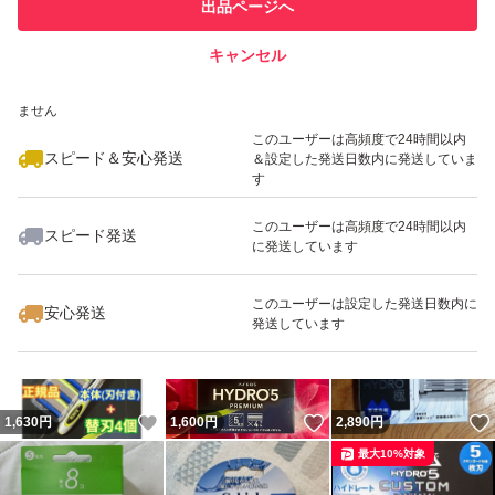
他フリマ実績◯+
出品ページへ
での取引実績があります
キャンセル
スピード&安心発送
いいね！
いいね！
2,398
※このバッジは実績に基づく表示であり、発送を保証しているものではあり
円
2,500
円
2,160
円
ません
このユーザーは高頻度で24時間以内
スピード＆安心発送
＆設定した発送日数内に発送していま
す
このユーザーは高頻度で24時間以内
スピード発送
に発送しています
いいね！
いいね！
3,200
円
3,498
円
2,400
円
最大10%対象
このユーザーは設定した発送日数内に
安心発送
発送しています
いいね！
いいね！
1,630
円
1,600
円
2,890
円
最大10%対象