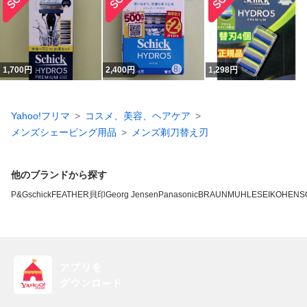
1,700
円
2,400
円
1,298
円
Yahoo!フリマ
コスメ、美容、ヘアケア
メンズシェービング用品
メンズ剃刀替え刃
他のブランドから探す
P&G
schick
FEATHER
貝印
Georg Jensen
Panasonic
BRAUN
MUHLE
SEIKO
HENS