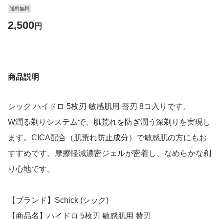
送料無料
2,500
円
商品説明
シック ハイドロ 5枚刃 敏感肌用 替刃 8コ入りです。
W潤る剃りシステムで、肌荒れを防ぎ潤う深剃りを実現し
ます。CICA配合（肌荒れ防止成分）で敏感肌の方にもお
すすめです。摩擦軽減濃密ジェルが密着し、なめらかな剃
り心地です。
【ブランド】Schick (シック)
【商品名】ハイドロ 5枚刃 敏感肌用 替刃