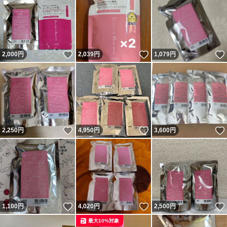
いいね！
いいね！
2,000
円
2,039
円
1,079
円
いいね！
いいね！
2,250
円
4,950
円
3,600
円
いいね！
いいね！
1,100
円
4,020
円
2,500
円
最大10%対象