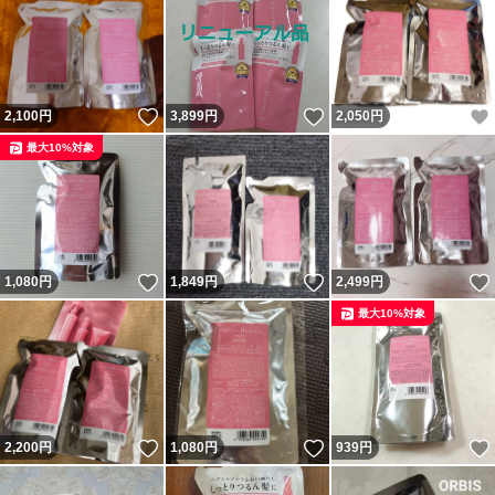
いいね！
いいね！
2,100
円
3,899
円
2,050
円
最大10%対象
いいね！
いいね！
1,080
円
1,849
円
2,499
円
最大10%対象
いいね！
いいね！
2,200
円
1,080
円
939
円