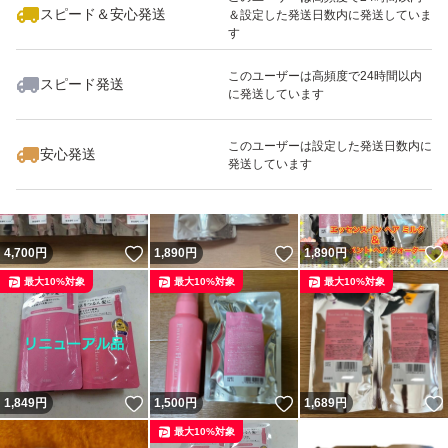
スピード＆安心発送
＆設定した発送日数内に発送していま
す
このユーザーは高頻度で24時間以内
スピード発送
に発送しています
いいね！
いいね！
1,980
円
2,900
円
3,080
円
このユーザーは設定した発送日数内に
安心発送
発送しています
いいね！
いいね！
4,700
円
1,890
円
1,890
円
最大10%対象
最大10%対象
最大10%対象
いいね！
いいね！
1,849
円
1,500
円
1,689
円
最大10%対象