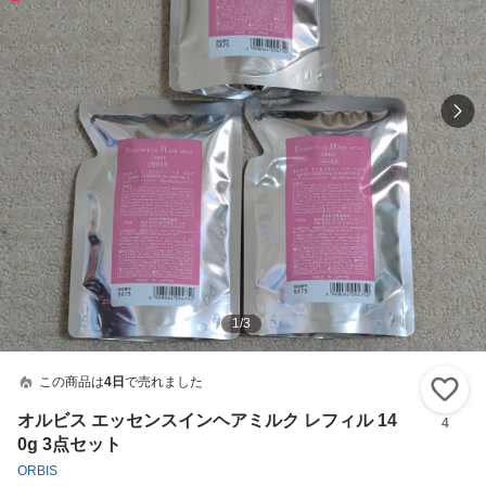
1
/
3
この商品は
4日
で売れました
い
オルビス エッセンスインヘアミルク レフィル 14
4
0g 3点セット
ORBIS