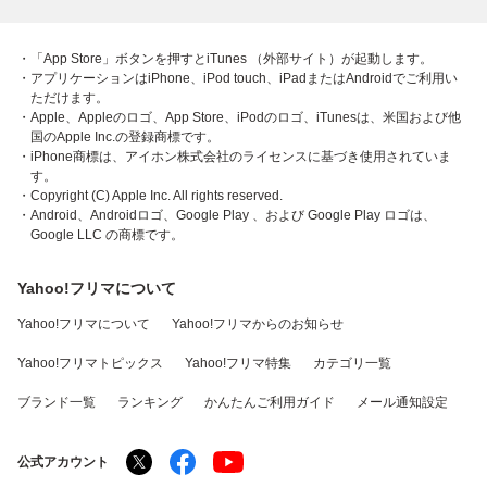
・「App Store」ボタンを押すとiTunes （外部サイト）が起動します。
・アプリケーションはiPhone、iPod touch、iPadまたはAndroidでご利用い
ただけます。
・Apple、Appleのロゴ、App Store、iPodのロゴ、iTunesは、米国および他
国のApple Inc.の登録商標です。
・iPhone商標は、アイホン株式会社のライセンスに基づき使用されていま
す。
・Copyright (C) Apple Inc. All rights reserved.
・Android、Androidロゴ、Google Play 、および Google Play ロゴは、
Google LLC の商標です。
Yahoo!フリマについて
Yahoo!フリマについて
Yahoo!フリマからのお知らせ
Yahoo!フリマトピックス
Yahoo!フリマ特集
カテゴリ一覧
ブランド一覧
ランキング
かんたんご利用ガイド
メール通知設定
公式アカウント