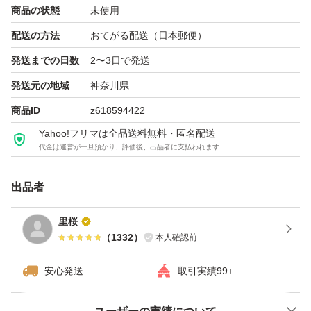
商品の状態
未使用
配送の方法
おてがる配送（日本郵便）
発送までの日数
2〜3日で発送
発送元の地域
神奈川県
商品ID
z618594422
Yahoo!フリマは全品送料無料・匿名配送
代金は運営が一旦預かり、評価後、出品者に支払われます
出品者
里桜
（
1332
）
本人確認前
安心発送
取引実績99+