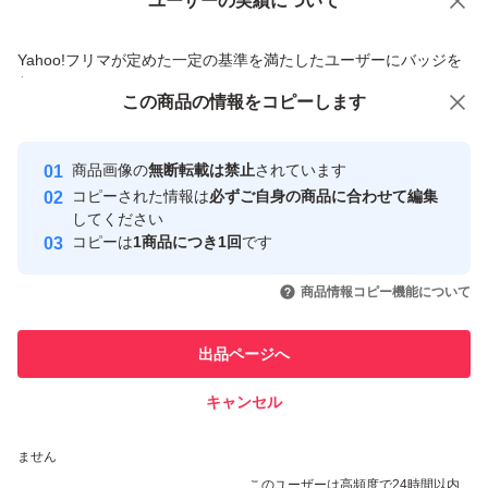
ユーザーの実績について
価格の相談
商品への質問
商品への質問からの値下げ交渉、不適切なカテゴリ変更依頼は禁止です
Yahoo!フリマが定めた一定の基準を満たしたユーザーにバッジを
付与しています
この商品をみている人にオススメ
この商品の情報をコピーします
安心取引出品者
最大10%対象
最大10%対象
Yahoo!フリマの基準をクリアした安
安心取引出品者
商品画像の
無断転載は禁止
されています
心・安全なユーザーです
コピーされた情報は
必ずご自身の商品に合わせて編集
取引実績
してください
コピーは
1商品につき1回
です
このユーザーはYahoo!フリマの取
取引実績◯+
いいね！
いいね！
3,200
円
1,699
円
3,800
円
引を完了させた実績があります
商品情報コピー機能について
最大10%対象
このユーザーは他フリマサービス
他フリマ実績◯+
出品ページへ
での取引実績があります
キャンセル
スピード&安心発送
いいね！
いいね！
2,039
※このバッジは実績に基づく表示であり、発送を保証しているものではあり
円
2,000
円
2,000
円
ません
このユーザーは高頻度で24時間以内