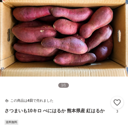
1
/
1
この商品は
4日
で売れました
い
さつまいも10キロ べにはるか 熊本県産 紅はるか
3
送料無料