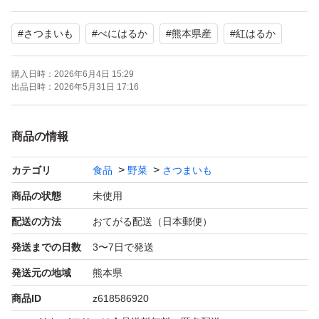
#
さつまいも
#
べにはるか
#
熊本県産
#
紅はるか
ご家庭用はもちろん、焼き芋店やイベント用にもおすすめ
です。
購入日時：
2026年6月4日 15:29
出品日時：
2026年5月31日 17:16
【内容量】
熊本県産 紅はるか 約10kg
商品の情報
Mサイズ以上
カテゴリ
食品
野菜
さつまいも
【保存方法】
商品の状態
未使用
直射日光を避け、風通しの良い冷暗所で保管してくださ
配送の方法
おてがる配送（日本郵便）
い。
発送までの日数
3〜7日で発送
発送元の地域
熊本県
【ご注意】
商品ID
z618586920
・自然の農産物のため、形や大きさに多少のばらつきがあ