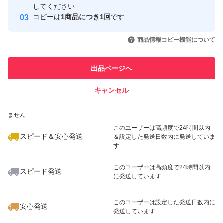
取引実績
してください
コピーは
1商品につき1回
です
このユーザーはYahoo!フリマの取
取引実績◯+
いいね！
いいね！
3,580
円
3,580
円
3,580
円
引を完了させた実績があります
商品情報コピー機能について
最大10%対象
最大10%対象
最大10%対象
このユーザーは他フリマサービス
他フリマ実績◯+
出品ページへ
での取引実績があります
キャンセル
スピード&安心発送
いいね！
いいね！
3,580
※このバッジは実績に基づく表示であり、発送を保証しているものではあり
円
3,580
円
3,580
円
ません
最大10%対象
最大10%対象
このユーザーは高頻度で24時間以内
スピード＆安心発送
＆設定した発送日数内に発送していま
す
このユーザーは高頻度で24時間以内
スピード発送
に発送しています
いいね！
いいね！
3,580
円
3,580
円
3,900
円
最大10%対象
このユーザーは設定した発送日数内に
安心発送
発送しています