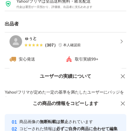
Yahoo!フリマは全品送料無料・匿名配送
ります。
代金は運営が一旦預かり、評価後、出品者に支払われます
・表面に土付きや擦れ傷がある場合がありますが、品質に
出品者
は問題ありません。
・輸送中に軽微な傷が発生する場合がありますのでご了承
ゅぅと
ください。
（
307
）
本人確認前
安心発送
取引実績99+
熊本の大地で育った紅はるかをぜひご賞味ください。
ユーザーの実績について
価格の相談
商品への質問
商品への質問からの値下げ交渉、不適切なカテゴリ変更依頼は禁止です
Yahoo!フリマが定めた一定の基準を満たしたユーザーにバッジを
付与しています
この商品をみている人にオススメ
この商品の情報をコピーします
安心取引出品者
最大10%対象
最大10%対象
最大10%対象
Yahoo!フリマの基準をクリアした安
安心取引出品者
商品画像の
無断転載は禁止
されています
心・安全なユーザーです
コピーされた情報は
必ずご自身の商品に合わせて編集