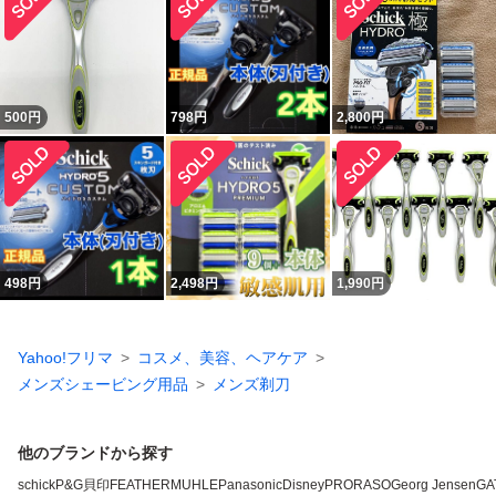
500
円
798
円
2,800
円
498
円
2,498
円
1,990
円
Yahoo!フリマ
コスメ、美容、ヘアケア
メンズシェービング用品
メンズ剃刀
他のブランドから探す
schick
P&G
貝印
FEATHER
MUHLE
Panasonic
Disney
PRORASO
Georg Jensen
GA