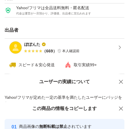
Yahoo!フリマは全品送料無料・匿名配送
代金は運営が一旦預かり、評価後、出品者に支払われます
出品者
ぽぽんた
（
669
）
本人確認前
スピード＆安心発送
取引実績99+
ユーザーの実績について
価格の相談
商品への質問
商品への質問からの値下げ交渉、不適切なカテゴリ変更依頼は禁止です
Yahoo!フリマが定めた一定の基準を満たしたユーザーにバッジを
付与しています
この商品をみている人にオススメ
この商品の情報をコピーします
安心取引出品者
最大10%対象
最大10%対象
Yahoo!フリマの基準をクリアした安
安心取引出品者
商品画像の
無断転載は禁止
されています
心・安全なユーザーです