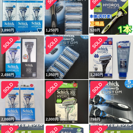
いいね！
3,890
円
1,250
円
520
円
2,498
円
1,050
円
1,280
円
2,000
円
2,000
円
798
円