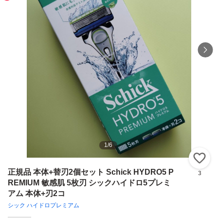
1
/
6
い
正規品 本体+替刃2個セット Schick HYDRO5 P
3
REMIUM 敏感肌 5枚刃 シックハイドロ5プレミ
アム 本体+刃2コ
シック ハイドロプレミアム