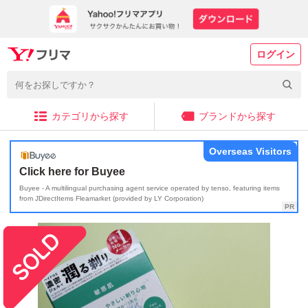
ログイン
カテゴリから探す
ブランドから探す
Overseas Visitors
Click here for Buyee
Buyee - A multilingual purchasing agent service operated by tenso, featuring items
from JDirectItems Fleamarket (provided by LY Corporation)