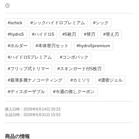
敏感肌
コンボパック
#
schick
#
シックハイドロプレミアム
#
シック
ホルダー(刃付き)+替刃1コ
#
hydro5
#
ハイドロ5
#
5枚刃
#
替刃
#
替え刃
画像は出品物を実際に撮影したものですが、パッケージに
#
ホルダー
#
本体替刃セット
#
hydro5premium
擦れや小傷、販売シール等の剥がし跡などがあっても店舗
#
ハイドロ5プレミアム
#
コンボパック
で陳列、販売されていた商品なのでご理解ください（本体
#
フリップ式トリマー
#
スキンガード付5枚刃
や替刃には影響ありません）
#
最薄多層ナノコーティング
#
カミソリ
#
濃密ジェル
#
ディスポーザブル
#
今週の推しクーポン
パッケージ未開封のままクラフト封筒に入れてから宅配用
ビニール袋に入れて、ゆうパケットポストで発送します
購入日時：
2026年6月14日 20:23
出品日時：
2026年5月31日 15:53
パッケージの厚みが投函口とほぼ同じなので緩衝材で包む
ことができません
商品の情報