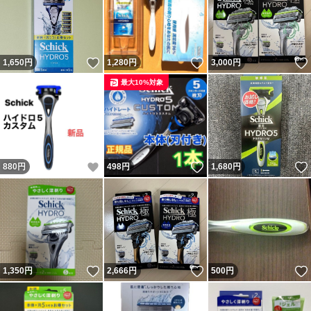
いいね！
いいね！
1,650
円
1,280
円
3,000
円
最大10%対象
いいね！
いいね！
880
円
498
円
1,680
円
いいね！
いいね！
1,350
円
2,666
円
500
円