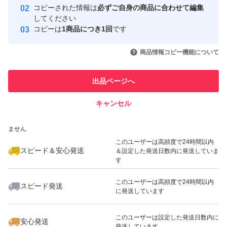
コピーされた情報は
必ずご自身の商品に合わせて編集
取引実績
してください
コピーは
1商品につき1回
です
このユーザーはYahoo!フリマの取
取引実績◯+
いいね！
いいね！
1,250
円
880
円
830
円
引を完了させた実績があります
商品情報コピー機能について
最大10%対象
最大10%対象
このユーザーは他フリマサービス
他フリマ実績◯+
出品ページへ
での取引実績があります
キャンセル
スピード&安心発送
いいね！
いいね！
1,050
※このバッジは実績に基づく表示であり、発送を保証しているものではあり
円
1,250
円
1,250
円
ません
最大10%対象
最大10%対象
このユーザーは高頻度で24時間以内
スピード＆安心発送
＆設定した発送日数内に発送していま
す
このユーザーは高頻度で24時間以内
スピード発送
に発送しています
いいね！
いいね！
520
円
1,180
円
1,250
円
このユーザーは設定した発送日数内に
安心発送
発送しています