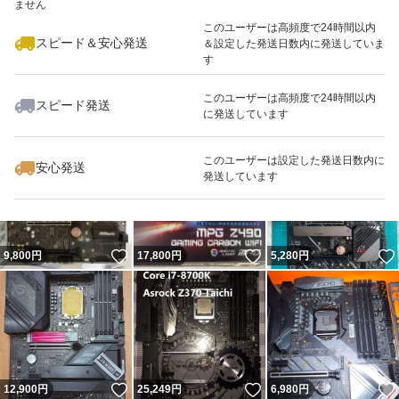
ません
このユーザーは高頻度で24時間以内
スピード＆安心発送
＆設定した発送日数内に発送していま
す
このユーザーは高頻度で24時間以内
スピード発送
に発送しています
いいね！
いいね！
7,500
円
4,850
円
9,000
円
このユーザーは設定した発送日数内に
安心発送
発送しています
いいね！
いいね！
9,800
円
17,800
円
5,280
円
いいね！
いいね！
12,900
円
25,249
円
6,980
円