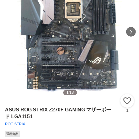
1
/
13
い
ASUS ROG STRIX Z270F GAMING マザーボー
1
ド LGA1151
ROG STRIX
送料無料