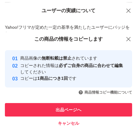
ユーザーの実績について
価格の相談
商品への質問
商品への質問からの値下げ交渉、不適切なカテゴリ変更依頼は禁止です
Yahoo!フリマが定めた一定の基準を満たしたユーザーにバッジを
付与しています
この商品をみている人にオススメ
この商品の情報をコピーします
安心取引出品者
最大10%対象
Yahoo!フリマの基準をクリアした安
安心取引出品者
商品画像の
無断転載は禁止
されています
心・安全なユーザーです
コピーされた情報は
必ずご自身の商品に合わせて編集
取引実績
してください
コピーは
1商品につき1回
です
このユーザーはYahoo!フリマの取
取引実績◯+
いいね！
いいね！
4,180
円
4,500
円
4,000
円
引を完了させた実績があります
商品情報コピー機能について
このユーザーは他フリマサービス
他フリマ実績◯+
出品ページへ
での取引実績があります
キャンセル
スピード&安心発送
いいね！
いいね！
7,980
※このバッジは実績に基づく表示であり、発送を保証しているものではあり
円
3,500
円
6,500
円