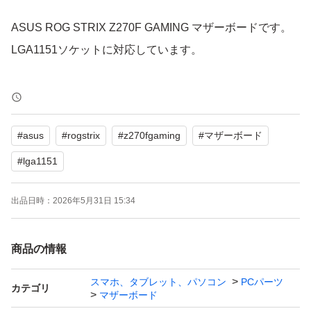
ASUS ROG STRIX Z270F GAMING マザーボードです。
LGA1151ソケットに対応しています。
【ブランド】ASUS ROG STRIX
【カテゴリ】マザーボード
#
asus
#
rogstrix
#
z270fgaming
#
マザーボード
【商品の状態】目立った傷や汚れなし
【カラー】ブラック系
#
lga1151
出品日時：
2026年5月31日 15:34
当出品のメモリー、シルバーストーンの電源、i7-7700K
との組み合わせで使用しておりました。
商品の情報
出品物は写真に写っている物のみです。（CPUクーラー
のブラケットは外しております。付きません）
スマホ、タブレット、パソコン
PCパーツ
カテゴリ
マザーボード