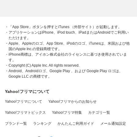
・「App Store」ボタンを押すとiTunes （外部サイト）が起動します。
・アプリケーションはiPhone、iPod touch、iPadまたはAndroidでご利用い
ただけます。
・Apple、Appleのロゴ、App Store、iPodのロゴ、iTunesは、米国および他
国のApple Inc.の登録商標です。
・iPhone商標は、アイホン株式会社のライセンスに基づき使用されていま
す。
・Copyright (C) Apple Inc. All rights reserved.
・Android、Androidロゴ、Google Play 、および Google Play ロゴは、
Google LLC の商標です。
Yahoo!フリマについて
Yahoo!フリマについて
Yahoo!フリマからのお知らせ
Yahoo!フリマトピックス
Yahoo!フリマ特集
カテゴリ一覧
ブランド一覧
ランキング
かんたんご利用ガイド
メール通知設定