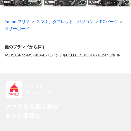
いいね！
いいね！
7,800
円
6,980
円
8,500
円
Yahoo!フリマ
スマホ、タブレット、パソコン
PCパーツ
マザーボード
他のブランドから探す
ASUS
ASRock
MSI
GIGA-BYTE
インテル
DELL
ECS
BIOSTAR
AOpen
日本HP