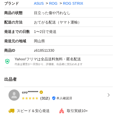
一緒に組んでいたSSDの状態確認した時に30数時間とな
ブランド
ASUS
ROG
ROG STRIX
っていましたので通電時間はほとんどありません。
商品の状態
目立った傷や汚れなし
配送の方法
おてがる配送（ヤマト運輸）
商品の保証、交換、返品はお受けいたしませんのでご了承
発送までの日数
1〜2日で発送
頂ける方のみご検討お願いいたします。
発送元の地域
岡山県
よろしくお願いいたします。
商品ID
z618511330
Yahoo!フリマは全品送料無料・匿名配送
代金は運営が一旦預かり、評価後、出品者に支払われます
出品者
cro********
（
312
）
本人確認済
スピード＆安心発送
取引実績10+