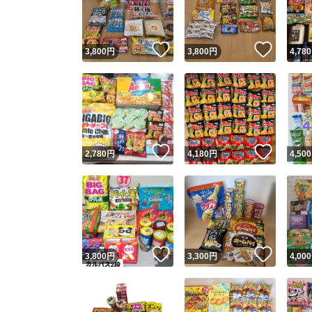
他フ
いいね！
いいね
3,800
円
3,800
円
4,780
スピード
※このバッ
スピ
いいね！
いいね
2,780
円
4,180
円
4,500
スピ
安心
いいね！
いいね
3,800
円
3,300
円
4,000