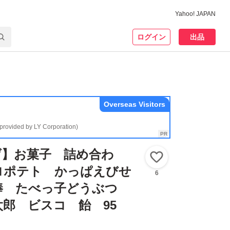
Yahoo! JAPAN
ログイン
出品
Overseas Visitors
(provided by LY Corporation)
げ】お菓子 詰め合わ
いいね！
ロポテト かっぱえびせ
6
棒 たべっ子どうぶつ
郎 ビスコ 飴 95