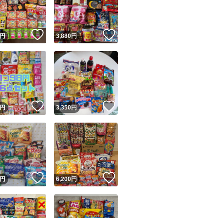
商品情報コピー機
リマ実績◯+
このユーザーは他フリマサービスでの取引実績があります
！
いいね！
いいね！
円
3,880
円
出品ページへ
&安心発送
キャンセル
ジは実績に基づく表示であり、発送を保証しているものではありません
このユーザーは高頻度で24時間以内＆設定した発送日数内に
ード＆安心発送
ます
！
いいね！
いいね！
円
3,350
円
ード発送
このユーザーは高頻度で24時間以内に発送しています
発送
このユーザーは設定した発送日数内に発送しています
！
いいね！
いいね！
円
6,200
円