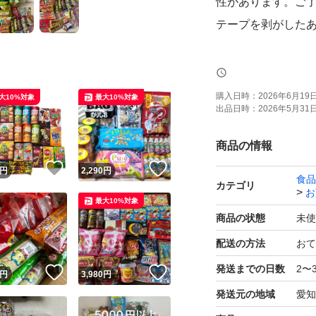
性があります。ご
テープを剥がした
期限が書いていな
手に入れたもので
購入日時：
2026年6月19日 
大10%対象
最大10%対象
出品日時：
2026年5月31日 
ぶどう風味キャンディ
商品の情報
6月期限が7個あり
！
いいね！
いいね！
円
2,290
円
食品
こつぶ揚げが15日
カテゴリ
お
最大10%対象
ますので、ご了承
商品の状態
未使
します。
配送の方法
おて
発送までの日数
2〜
！
いいね！
いいね！
リサイクル段ボー
円
3,980
円
発送元の地域
愛知
たします。