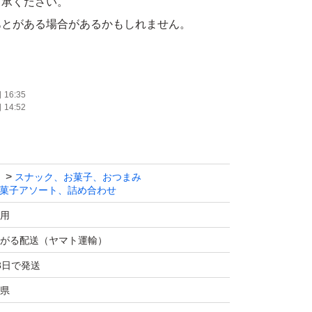
了承ください。
あとがある場合があるかもしれません。
いものが入っている可能性がありますが、最近
すので期限は切れていないかと思います。
16:35
14:52
は2026年9月30日です。
ます。
スナック、お菓子、おつまみ
期限ですので、別のものと交換させていただき
菓子アソート、詰め合わせ
いただける方のみ、ご購入よろしくお願いいた
用
がる配送（ヤマト運輸）
3日で発送
ルに詰めて、上下左右に緩衝材を挟んで発送い
県