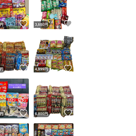
！
いいね！
いいね！
円
3,600
円
ユーザーの実績について
！
いいね！
いいね！
円
4,999
円
o!フリマが定めた一定の基準を満たしたユーザーにバッジを付与しています
出品者
この商品の情報をコピーします
取引出品者
Yahoo!フリマの基準をクリアした安心・安全なユーザーです
！
いいね！
いいね！
商品画像の
無断転載は禁止
されています
円
6,800
円
コピーされた情報は
必ずご自身の商品に合わせて編集
してください
コピーは
1商品につき1回
です
実績◯+
このユーザーはYahoo!フリマの取引を完了させた実績があり