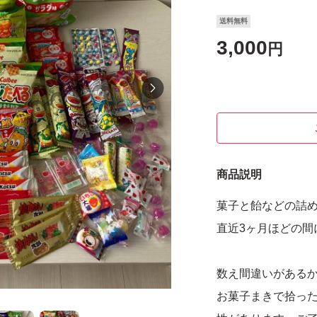
送料無料
3,000
円
商品説明
菓子と飴などの詰め
直近3ヶ月ほどの間
数え間違いがある
お菓子まきで拾っ