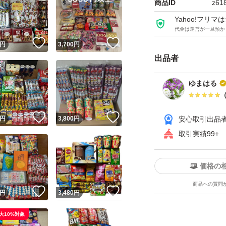
商品ID
z61
Yahoo!フリ
代金は運営が一旦預か
！
いいね！
いいね！
円
3,700
円
出品者
ゆまはる
！
いいね！
いいね！
円
3,800
円
安心取引出品
取引実績99+
価格の
商品への質問
！
いいね！
いいね！
円
3,480
円
大10%対象