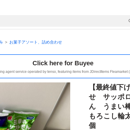
み
お菓子アソート、詰め合わせ
Click here for Buyee
ing agent service operated by tenso, featuring items from JDirectItems Fleamarket 
【最終値下
せ サッポ
ん うまい
もろこし輪太
個