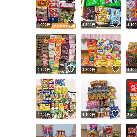
いいね！
いいね
4,000
円
5,241
円
3,400
いいね！
いいね
4,700
円
3,300
円
6,800
Yaho
安心取引
安心
いいね！
いいね
4,400
円
6,100
円
2,500
取引実績
取引