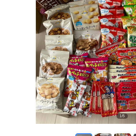
1
/
5