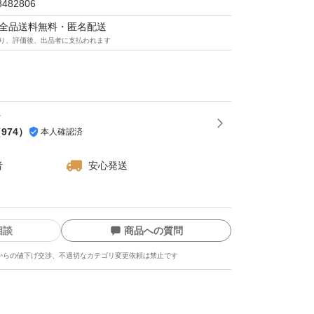
8482806
マは全品送料無料・匿名配送
り、評価後、出品者に支払われます
（
974
）
本人確認済
者
安心発送
相談
商品への質問
からの値下げ交渉、不適切なカテゴリ変更依頼は禁止です