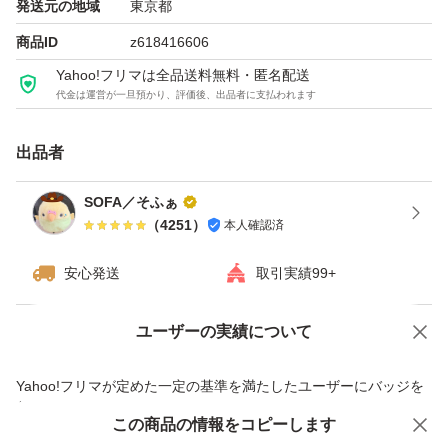
苦労しないわ。
発送元の地域
東京都
商品ID
z618416606
実際どーなんすかねーこーいうの。
Yahoo!フリマは全品送料無料・匿名配送
代金は運営が一旦預かり、評価後、出品者に支払われます
怪しげなのも含めてほんと腐るほど色んな品あるじゃない
ですか？
出品者
ただでも私は
SOFA／そふぁ
（
4251
）
本人確認済
【コストコで売っている】
【富士フイルムさん】
安心発送
取引実績99+
【特許取得】
【機能性表示食品】
ユーザーの実績について
価格の相談
商品への質問
【メタバリア何か聞いたことある】
商品への質問からの値下げ交渉、不適切なカテゴリ変更依頼は禁止です
Yahoo!フリマが定めた一定の基準を満たしたユーザーにバッジを
付与しています
的な要素で信頼感あるかなと思いました。
この商品をみている人にオススメ
この商品の情報をコピーします
安心取引出品者