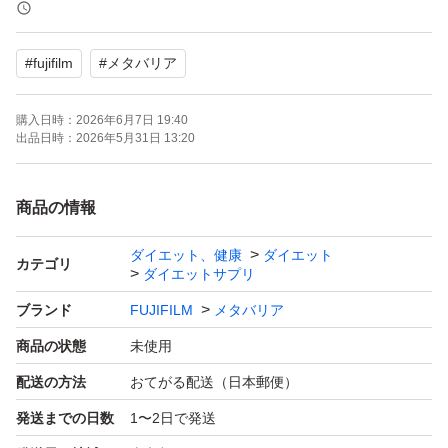
■賞味期限 2029/01月
#
fujifilm
#
メタバリア
※これより新しい場合もございます
購入日時：
2026年6月7日 19:40
歳とる毎に贅肉とか脂肪って落ちにくくて嫌ですよねー！
出品日時：
2026年5月31日 13:20
そんなこんなで見つけたこちら！
商品の情報
富士フイルムさんの【特許取得】
ダイエット、健康
ダイエット
BMIが高めの方に糖の吸収、腸内環境を整えおなかの脂
カテゴリ
ダイエットサプリ
肪・体重を減らすって書いてありますね！
ブランド
FUJIFILM
メタバリア
商品の状態
未使用
『炭水化物が好きな方に』
配送の方法
おてがる配送（日本郵便）
いや好きに決まってるでしょ。なんなら更にお菓子やスイ
発送までの日数
1〜2日で発送
ーツや甘々な飲み物やアイスも好きだわ。じゃなきゃまず