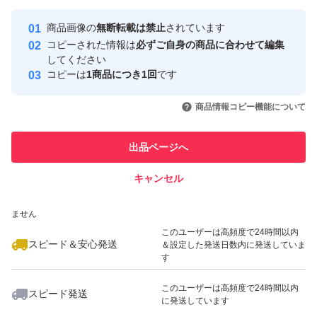
Yahoo!フリマの基準をクリアした安
安心取引出品者
お気になられる方、
商品画像の
無断転載は禁止
されています
心・安全なユーザーです
コピーされた情報は
必ずご自身の商品に合わせて編集
ご検討下さい(*´▽`*)ノ
取引実績
してください
コピーは
1商品につき1回
です
このユーザーはYahoo!フリマの取
☆梱包、配送に関しまして
取引実績◯+
いいね！
いいね！
1,740
円
3,248
円
1,799
円
引を完了させた実績があります
商品情報コピー機能について
→PE袋にて密閉し
最大10%対象
このユーザーは他フリマサービス
→封筒に入れて発送致します
他フリマ実績◯+
出品ページへ
での取引実績があります
キャンセル
スピード&安心発送
金土日祝日にご購入された場合、
いいね！
いいね！
3,299
※このバッジは実績に基づく表示であり、発送を保証しているものではあり
円
3,280
円
1,750
円
翌郵便局営業日以降の発送となります
ません
最大10%対象
このユーザーは高頻度で24時間以内
スピード＆安心発送
＆設定した発送日数内に発送していま
#コストコ
す
#Costco
このユーザーは高頻度で24時間以内
スピード発送
#サプリ
に発送しています
いいね！
いいね！
3,380
円
4,400
円
3,280
円