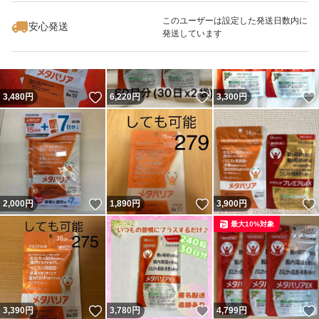
#サプリメント
最大10%対象
このユーザーは設定した発送日数内に
#サラシア
安心発送
発送しています
#メタバリア
#ダイエット
#体重
いいね！
いいね！
3,480
円
6,220
円
3,300
円
いいね！
いいね！
2,000
円
1,890
円
3,900
円
最大10%対象
いいね！
いいね！
3,390
円
3,780
円
4,799
円