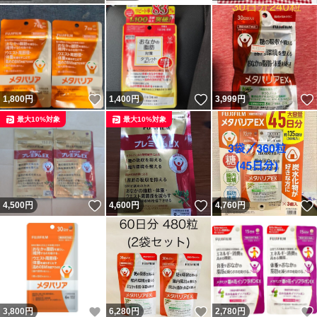
いいね！
いいね！
1,800
円
1,400
円
3,999
円
最大10%対象
最大10%対象
いいね！
いいね！
4,500
円
4,600
円
4,760
円
いいね！
いいね！
3,800
円
6,280
円
2,780
円