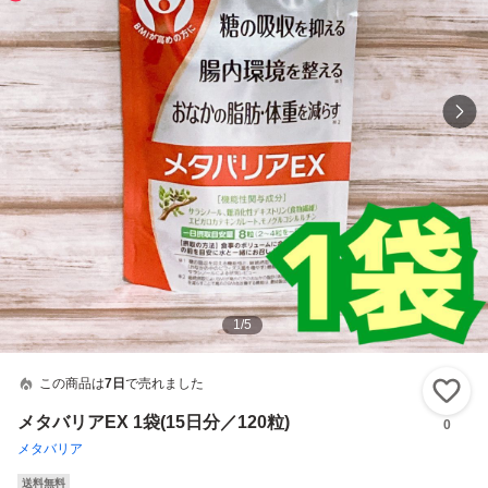
1
/
5
この商品は
7日
で売れました
い
メタバリアEX 1袋(15日分／120粒)
0
メタバリア
送料無料