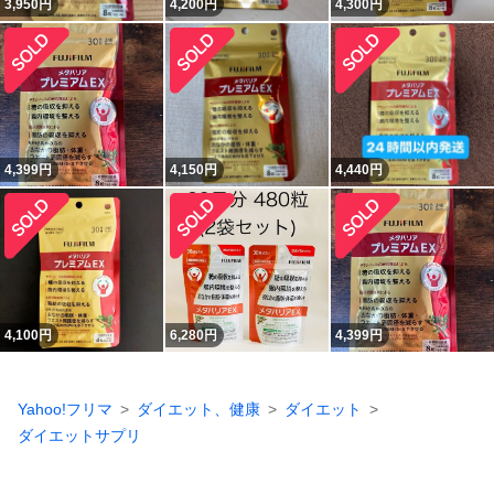
3,950
円
4,200
円
4,300
円
4,399
円
4,150
円
4,440
円
4,100
円
6,280
円
4,399
円
Yahoo!フリマ
ダイエット、健康
ダイエット
ダイエットサプリ