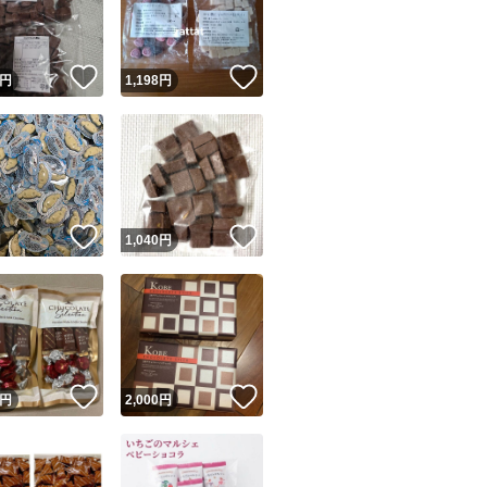
商品情報コピー機
リマ実績◯+
このユーザーは他フリマサービスでの取引実績があります
！
いいね！
いいね！
円
1,198
円
出品ページへ
&安心発送
キャンセル
ジは実績に基づく表示であり、発送を保証しているものではありません
このユーザーは高頻度で24時間以内＆設定した発送日数内に
ード＆安心発送
ます
！
いいね！
いいね！
円
1,040
円
ード発送
このユーザーは高頻度で24時間以内に発送しています
発送
このユーザーは設定した発送日数内に発送しています
！
いいね！
いいね！
円
2,000
円