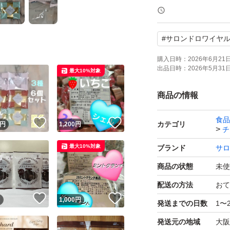
ポスト投函となり
#
サロンドロワイヤ
能性がございます
予めご了承くださ
購入日時：
2026年6月21日 
出品日時：
2026年5月31日 
最大10%対象
商品の情報
食品
！
いいね！
いいね！
カテゴリ
円
1,200
円
チ
最大10%対象
ブランド
サロ
商品の状態
未使
配送の方法
おて
！
いいね！
いいね！
円
1,000
円
発送までの日数
1〜
発送元の地域
大阪