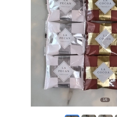
1
/
5