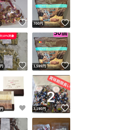
！
いいね！
いいね！
円
700
円
大10%対象
ユーザーの実績について
！
いいね！
いいね！
円
1,599
円
o!フリマが定めた一定の基準を満たしたユーザーにバッジを付与しています
出品者
この商品の情報をコピーします
取引出品者
Yahoo!フリマの基準をクリアした安心・安全なユーザーです
！
いいね！
いいね！
商品画像の
無断転載は禁止
されています
円
3,190
円
コピーされた情報は
必ずご自身の商品に合わせて編集
してください
コピーは
1商品につき1回
です
実績◯+
このユーザーはYahoo!フリマの取引を完了させた実績があり