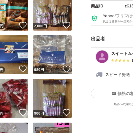
商品ID
z61
Yahoo!フリ
代金は運営が一旦預か
！
いいね！
いいね！
円
2,000
円
出品者
スイートム
！
いいね！
いいね！
円
980
円
スピード発送
価格の
商品への質問
！
いいね！
いいね！
円
900
円