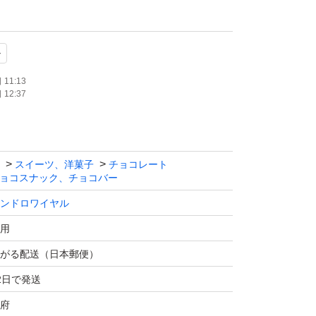
ますので、配送中の溶け割れなどが発生する可
ル
。
い。
11:13
12:37
スイーツ、洋菓子
チョコレート
ョコスナック、チョコバー
ンドロワイヤル
用
がる配送（日本郵便）
2日で発送
府