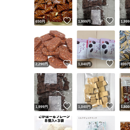
他フ
いいね！
いいね
650
円
1,999
円
1,999
スピード
※このバッ
スピ
いいね！
いいね
2,290
円
1,040
円
899
スピ
安心
いいね！
いいね
1,999
円
1,040
円
1,800