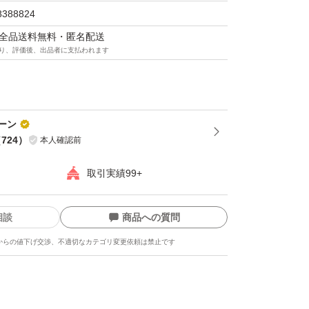
8388824
マは全品送料無料・匿名配送
り、評価後、出品者に支払われます
ーン
（
724
）
本人確認前
取引実績99+
相談
商品への質問
からの値下げ交渉、不適切なカテゴリ変更依頼は禁止です