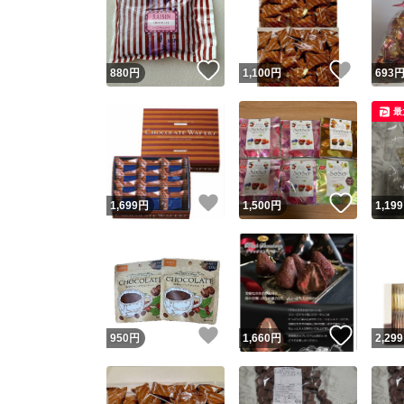
いいね！
いいね
880
円
1,100
円
693
最
いいね！
いいね
1,699
円
1,500
円
1,199
Yaho
安心取引
安心
いいね！
いいね
950
円
1,660
円
2,299
取引実績
取引