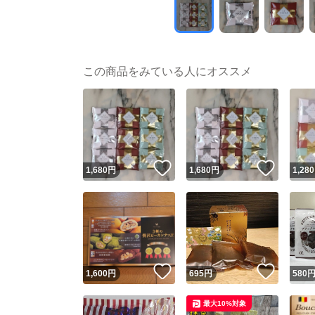
この商品をみている人にオススメ
いいね！
いいね
1,680
円
1,680
円
1,280
いいね！
いいね
1,600
円
695
円
580
最大10%対象