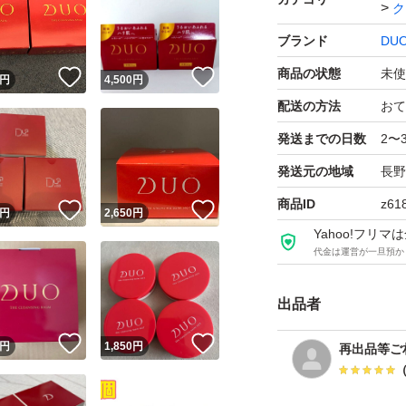
ク
ご了承ください。
ブランド
DU
DUO デュオ ザ ク
商品の状態
未使
！
いいね！
いいね！
円
4,500
円
ッサージ 温感トリ
配送の方法
おて
ブランド：ー
発送までの日数
2〜
デュオ ザ クレンジ
発送元の地域
長野
ブランド：DUO（
商品ID
z61
！
いいね！
いいね！
円
2,650
円
Yahoo!フリ
代金は運営が一旦預か
出品者
！
いいね！
いいね！
円
1,850
円
再出品等ご