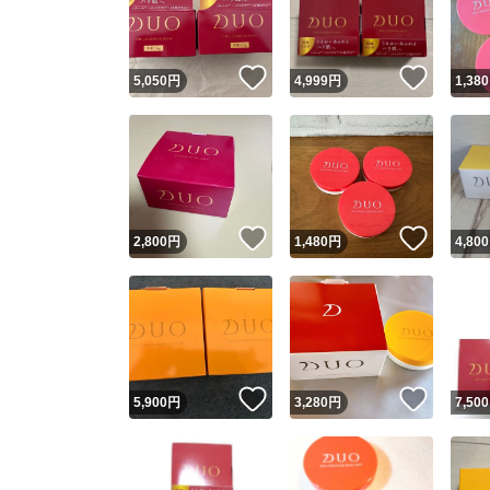
他フ
いいね！
いいね
5,050
円
4,999
円
1,380
スピード
※このバッ
スピ
いいね！
いいね
2,800
円
1,480
円
4,800
スピ
安心
いいね！
いいね
5,900
円
3,280
円
7,500