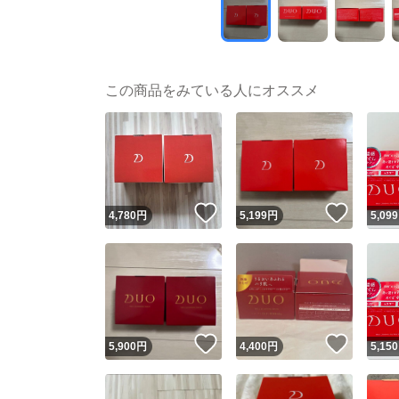
この商品をみている人にオススメ
いいね！
いいね
4,780
円
5,199
円
5,099
いいね！
いいね
5,900
円
4,400
円
5,150