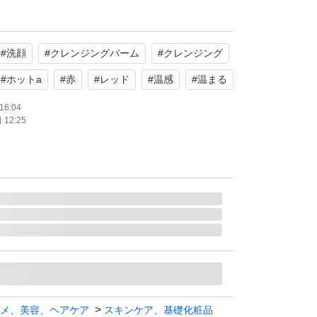
穴ケア。
#
洗顔
#
クレンジングバーム
#
クレンジング
肌へ
ンジング
#
ホットa
#
赤
#
レッド
#
温感
#
温まる
16:04
12:25
で神経質な方はご遠慮下さい。
ズやスレ汚れ凹み等ある場合がございます。
みご購入下さい。
て、専用ダンボールで梱包致します。
ルした物を使用する場合がございます。)
て頂いておりますので、タイミングによっては
がございます。
メ、美容、ヘアケア
スキンケア、基礎化粧品