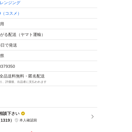
レンジング
O（コスメ）
レンジングバーム ホットa 90g 洗顔 角質ケア マ
用
ートメント
がる配送（ヤマト運輸）
3日で発送
ングバーム ホット 90g
県
コスメ）
8379350
マは全品送料無料・匿名配送
り、評価後、出品者に支払われます
相談下さい
（
1319
）
本人確認前