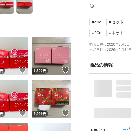
クレンジング 90g
温感&吸着成分で毛
#
duo
#
セット
明るいジューシー
とろける温感クレ
#
90g
#
ホット
2個
購入日時：
2026年7月1日 
出品日時：
2026年5月31日 
自宅保管品ですの
商品の情報
！
いいね！
いいね！
外箱には細かいキ
円
6,200
円
気にならない方の
ビニール袋に入れ
(梱包材はリサイク
！
いいね！
いいね！
円
5,999
円
※他でも出品させ
品切れになる場合
コス
カテゴリ