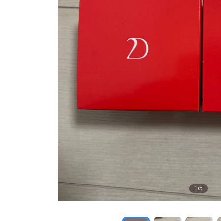
1
/
5