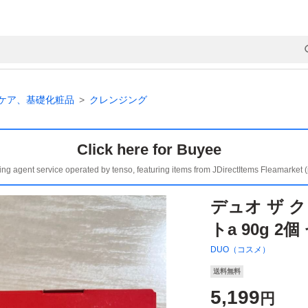
ケア、基礎化粧品
クレンジング
Click here for Buyee
ing agent service operated by tenso, featuring items from JDirectItems Fleamarket 
デュオ ザ 
トa 90g 2
DUO（コスメ）
送料無料
5,199
円