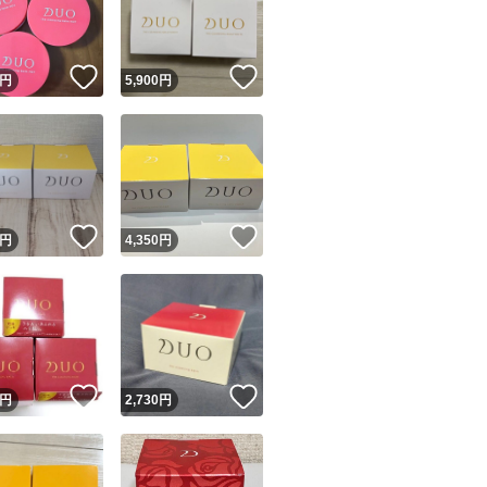
商品情報コピー機
リマ実績◯+
このユーザーは他フリマサービスでの取引実績があります
！
いいね！
いいね！
円
5,900
円
出品ページへ
&安心発送
キャンセル
ジは実績に基づく表示であり、発送を保証しているものではありません
このユーザーは高頻度で24時間以内＆設定した発送日数内に
ード＆安心発送
ます
！
いいね！
いいね！
円
4,350
円
ード発送
このユーザーは高頻度で24時間以内に発送しています
発送
このユーザーは設定した発送日数内に発送しています
！
いいね！
いいね！
円
2,730
円