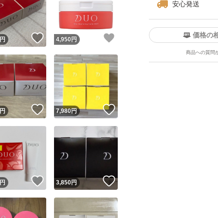
安心発送
価格の
！
いいね！
いいね！
円
4,950
円
商品への質問
ユーザーの実績について
！
いいね！
いいね！
円
7,980
円
o!フリマが定めた一定の基準を満たしたユーザーにバッジを付与しています
出品者
この商品の情報をコピーします
取引出品者
Yahoo!フリマの基準をクリアした安心・安全なユーザーです
！
いいね！
いいね！
商品画像の
無断転載は禁止
されています
円
3,850
円
コピーされた情報は
必ずご自身の商品に合わせて編集
してください
コピーは
1商品につき1回
です
実績◯+
このユーザーはYahoo!フリマの取引を完了させた実績があり