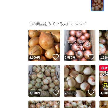
この商品をみている人にオススメ
いいね！
いいね
2,100
円
2,580
円
1,640
最
いいね！
いいね
3,500
円
2,130
円
3,500