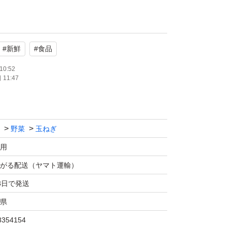
れた11センチ以上のものです。
#
新鮮
#
食品
新聞掲載されました。
10:52
11:47
期 甘くて柔らか 関東甲信越へ出荷 茨城・
野菜
玉ねぎ
用
がる配送（ヤマト運輸）
直送, 規格外
3日で発送
県
8354154