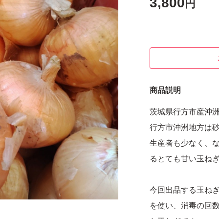
3,800
円
商品説明
茨城県行方市産沖洲
行方市沖洲地方は
生産者も少なく、
るとても甘い玉ね
今回出品する玉ね
を使い、消毒の回