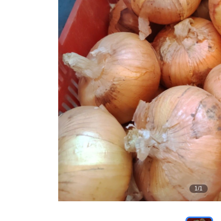
1
/
1