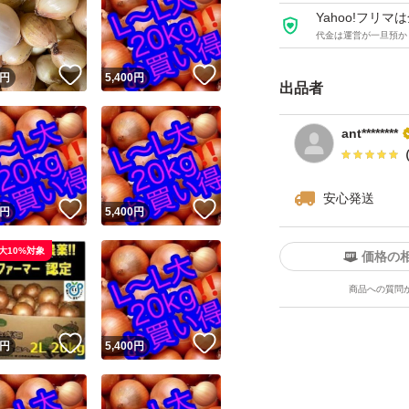
Yahoo!フリ
代金は運営が一旦預か
！
いいね！
いいね！
円
5,400
円
出品者
ant********
安心発送
！
いいね！
いいね！
円
5,400
円
大10%対象
価格の
商品への質問
！
いいね！
いいね！
円
5,400
円