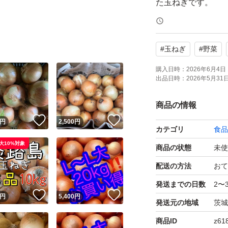
た玉ねぎです。
大手生協の規格に外
#
玉ねぎ
#
野菜
2025月14日茨城
購入日時：
2026年6月4日 
出品日時：
2026年5月31日 
沖洲タマネギ最盛
商品の情報
行方
！
いいね！
いいね！
円
2,500
円
カテゴリ
食品
大10%対象
商品の状態
未使
種類...玉ねぎ
配送の方法
おて
特徴...訳あり, 農家
発送までの日数
2〜
！
いいね！
いいね！
円
5,400
円
発送元の地域
茨城
量...20kg
商品ID
z61