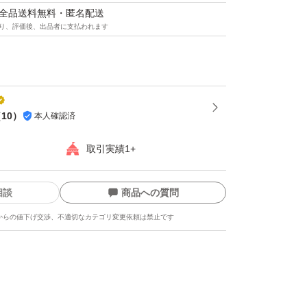
マは全品送料無料・匿名配送
り、評価後、出品者に支払われます
（
10
）
本人確認済
取引実績1+
相談
商品への質問
からの値下げ交渉、不適切なカテゴリ変更依頼は禁止です