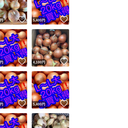
商品情報コピー機
リマ実績◯+
このユーザーは他フリマサービスでの取引実績があります
！
いいね！
いいね！
円
5,400
円
出品ページへ
&安心発送
キャンセル
ジは実績に基づく表示であり、発送を保証しているものではありません
このユーザーは高頻度で24時間以内＆設定した発送日数内に
ード＆安心発送
ます
！
いいね！
いいね！
円
4,100
円
ード発送
このユーザーは高頻度で24時間以内に発送しています
発送
このユーザーは設定した発送日数内に発送しています
！
いいね！
いいね！
円
5,400
円