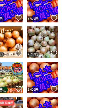
！
いいね！
いいね！
円
5,400
円
ユーザーの実績について
！
いいね！
いいね！
円
2,700
円
o!フリマが定めた一定の基準を満たしたユーザーにバッジを付与しています
出品者
この商品の情報をコピーします
取引出品者
Yahoo!フリマの基準をクリアした安心・安全なユーザーです
！
いいね！
いいね！
商品画像の
無断転載は禁止
されています
円
5,400
円
コピーされた情報は
必ずご自身の商品に合わせて編集
してください
コピーは
1商品につき1回
です
実績◯+
このユーザーはYahoo!フリマの取引を完了させた実績があり