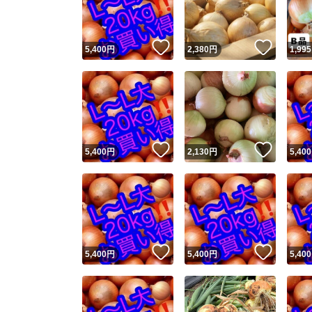
他フ
いいね！
いいね
5,400
円
2,380
円
1,995
スピード
※このバッ
スピ
いいね！
いいね
5,400
円
2,130
円
5,400
スピ
安心
いいね！
いいね
5,400
円
5,400
円
5,400