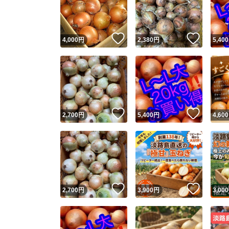
いいね！
いいね
4,000
円
2,380
円
5,400
いいね！
いいね
2,700
円
5,400
円
4,600
Yaho
安心取引
安心
いいね！
いいね
2,700
円
3,900
円
3,000
取引実績
取引