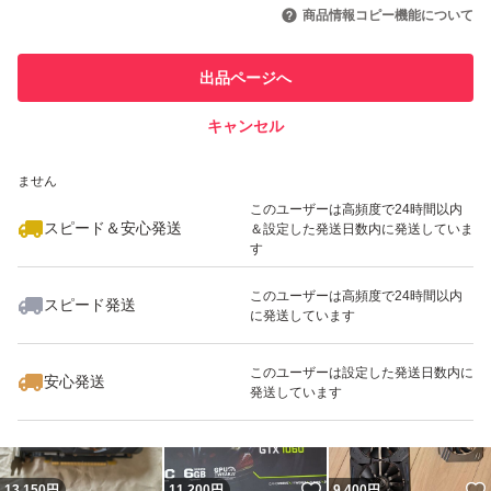
引を完了させた実績があります
商品情報コピー機能について
最大10%対象
このユーザーは他フリマサービス
他フリマ実績◯+
出品ページへ
での取引実績があります
キャンセル
スピード&安心発送
いいね！
いいね！
9,000
※このバッジは実績に基づく表示であり、発送を保証しているものではあり
円
6,600
円
9,000
円
ません
このユーザーは高頻度で24時間以内
スピード＆安心発送
＆設定した発送日数内に発送していま
す
このユーザーは高頻度で24時間以内
スピード発送
に発送しています
いいね！
いいね！
9,500
円
10,500
円
7,500
円
このユーザーは設定した発送日数内に
安心発送
発送しています
いいね！
13,150
円
11,200
円
9,400
円