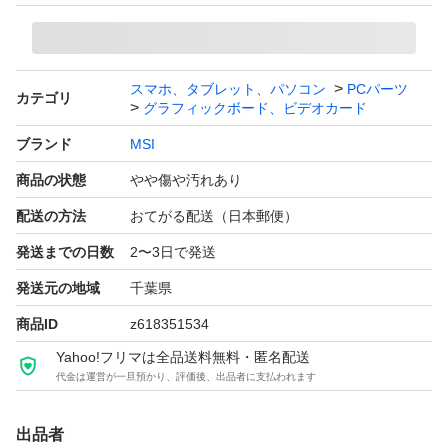
出品前に外観を確認しましたが、端子部・基板・ファンに
大きな破損は見当たりません。
中古品のため、使用に伴うホコリ、細かな汚れ、傷などは
スマホ、タブレット、パソコン
PCパーツ
カテゴリ
あります。
グラフィックボード、ビデオカード
ブランド
MSI
現在は取り外し済みのため、詳細なベンチマーク確認は行
商品の状態
やや傷や汚れあり
っていません。
配送の方法
おてがる配送（日本郵便）
中古PCパーツの性質をご理解のうえ、ご購入ください。
発送までの日数
2〜3日で発送
発送元の地域
千葉県
すり替え防止のため、返品はご遠慮ください。
商品ID
z618351534
緩衝材で保護して発送します。
Yahoo!フリマは全品送料無料・匿名配送
代金は運営が一旦預かり、評価後、出品者に支払われます
出品者