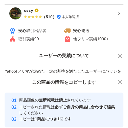
sssy
（
510
）
本人確認済
安心取引出品者
安心発送
取引実績99+
他フリマ実績
1000+
ユーザーの実績について
価格の相談
商品への質問
商品への質問からの値下げ交渉、不適切なカテゴリ変更依頼は禁止です
Yahoo!フリマが定めた一定の基準を満たしたユーザーにバッジを
付与しています
この商品をみている人にオススメ
この商品の情報をコピーします
安心取引出品者
Yahoo!フリマの基準をクリアした安
安心取引出品者
商品画像の
無断転載は禁止
されています
心・安全なユーザーです
コピーされた情報は
必ずご自身の商品に合わせて編集
取引実績
してください
コピーは
1商品につき1回
です
このユーザーはYahoo!フリマの取
取引実績◯+
いいね！
いいね！
6,400
円
7,800
円
8,000
円