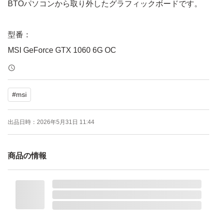
BTOパソコンから取り外したグラフィックボードです。
型番：
MSI GeForce GTX 1060 6G OC
搭載メモリ：
6GB
#
msi
出力端子：
DVI
出品日時：
2026年5月31日 11:44
HDMI
DisplayPort ×3
商品の情報
取り外し前まで使用していたPCに搭載されていたもの
で、動作確認済みです。