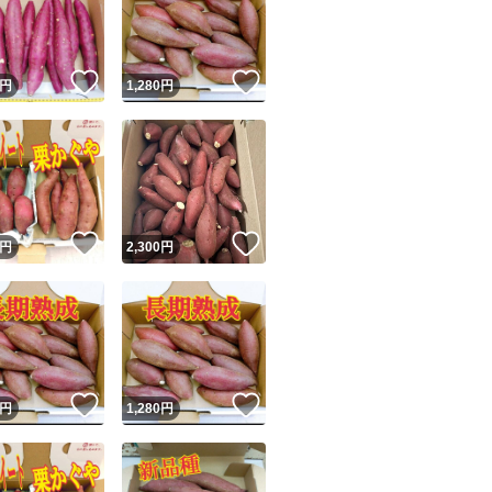
！
いいね！
いいね！
円
1,280
円
ユーザーの実績について
！
いいね！
いいね！
円
2,300
円
o!フリマが定めた一定の基準を満たしたユーザーにバッジを付与しています
出品者
この商品の情報をコピーします
取引出品者
Yahoo!フリマの基準をクリアした安心・安全なユーザーです
！
いいね！
いいね！
商品画像の
無断転載は禁止
されています
円
1,280
円
コピーされた情報は
必ずご自身の商品に合わせて編集
してください
コピーは
1商品につき1回
です
実績◯+
このユーザーはYahoo!フリマの取引を完了させた実績があり