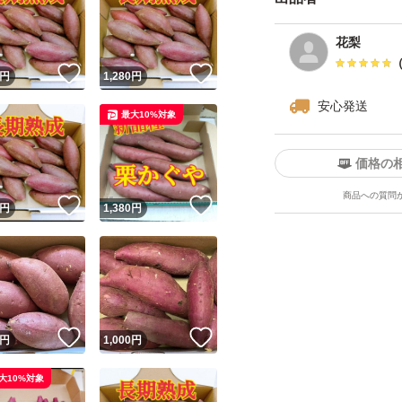
値下げ不可です
花梨
！
いいね！
いいね！
円
1,280
円
安心発送
最大10%対象
価格の
商品への質問
！
いいね！
いいね！
円
1,380
円
！
いいね！
いいね！
円
1,000
円
大10%対象