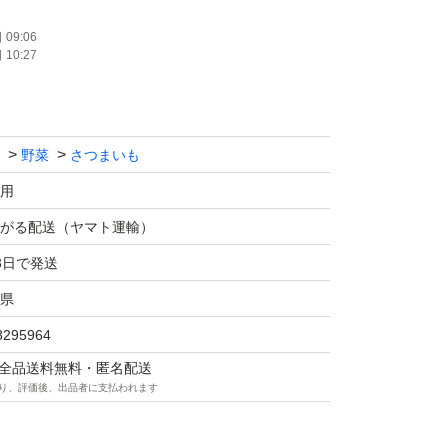
Ｓサイズ
09:06
10:27
な食感と甘さが魅力
ストを食べているような味わいです。
野菜
さつまいも
した芋を発送致します。
用
がる配送（ヤマト運輸）
べてみて下さい♪
3日で発送
県
ト 、鳴門金時、甘太くん、紅はるか
8295964
よ。
マは全品送料無料・匿名配送
り、評価後、出品者に支払われます
もこのままのお値段です。