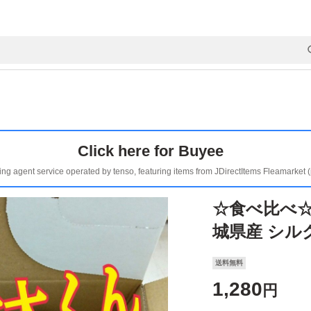
Click here for Buyee
ing agent service operated by tenso, featuring items from JDirectItems Fleamarket 
☆食べ比べ☆
城県産 シル
送料無料
1,280
円