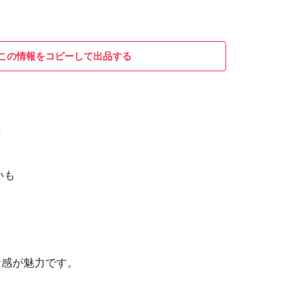
この情報をコピーして出品する
★
いも
食感が魅力です。
いも