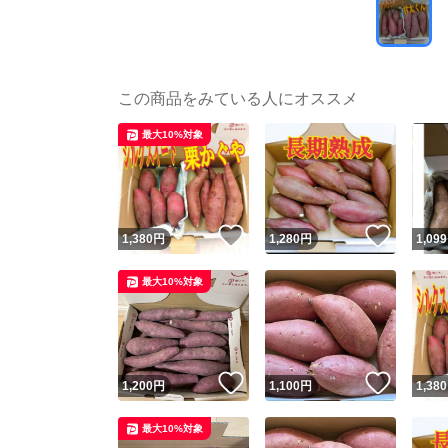
この商品をみている人にオススメ
最大10%対象
いいね！
いいね
1,380
円
1,280
円
1,099
最大10%対象
いいね！
いいね
1,200
円
1,100
円
1,380
最大10%対象