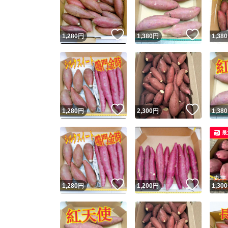
他フ
いいね！
いいね
1,280
円
1,380
円
1,380
スピード
※このバッ
スピ
いいね！
いいね
1,280
円
2,300
円
1,380
スピ
最
安心
いいね！
いいね
1,280
円
1,200
円
1,300