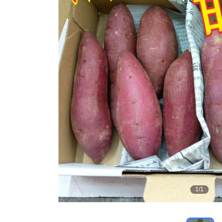
1
/
1