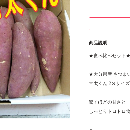
商品説明
★食べ比べセット
★大分県産 さつま
甘太くん 2Ｓサイズ
驚くほどの甘さと
しっとりトロトロ
★茨城県産 さつま