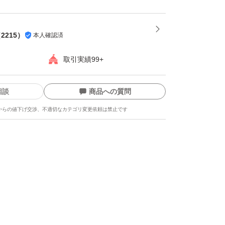
（
2215
）
本人確認済
取引実績99+
相談
商品への質問
からの値下げ交渉、不適切なカテゴリ変更依頼は禁止です