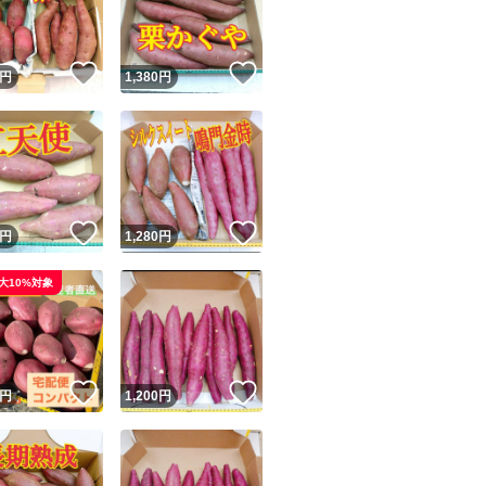
商品情報コピー機
リマ実績◯+
このユーザーは他フリマサービスでの取引実績があります
！
いいね！
いいね！
円
1,380
円
出品ページへ
&安心発送
キャンセル
ジは実績に基づく表示であり、発送を保証しているものではありません
このユーザーは高頻度で24時間以内＆設定した発送日数内に
ード＆安心発送
ます
！
いいね！
いいね！
円
1,280
円
ード発送
このユーザーは高頻度で24時間以内に発送しています
大10%対象
発送
このユーザーは設定した発送日数内に発送しています
！
いいね！
いいね！
円
1,200
円