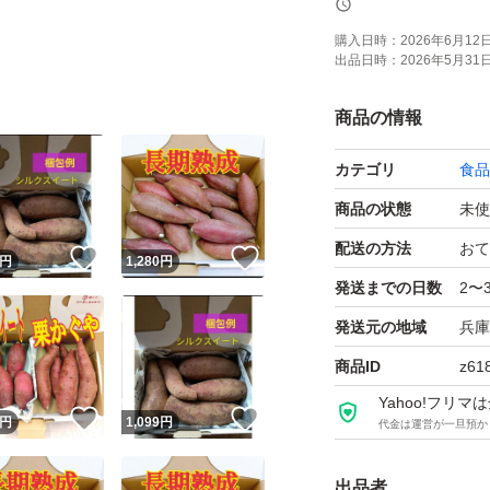
シルクスイート2 
購入日時：
2026年6月12日 
出品日時：
2026年5月31日 
しっとりなめらか
商品の情報
まるでスイートポ
カテゴリ
食品
★焼き芋屋が厳選
商品の状態
未使
配送の方法
おて
！
いいね！
いいね！
円
1,280
円
ぜひ焼き芋にして食
発送までの日数
2〜
発送元の地域
兵庫
他にもシルクスイー
商品ID
z61
なども出品します
Yahoo!フリ
！
いいね！
いいね！
円
1,099
円
代金は運営が一旦預か
北海道、沖縄の方
出品者