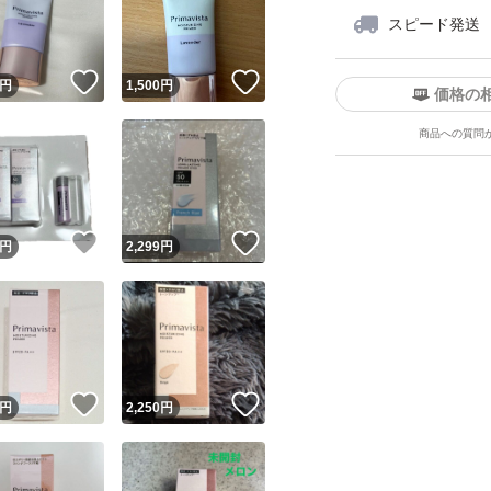
スピード発送
！
いいね！
いいね！
円
1,500
円
価格の
商品への質問
ユーザーの実績について
！
いいね！
いいね！
円
2,299
円
o!フリマが定めた一定の基準を満たしたユーザーにバッジを付与しています
出品者
この商品の情報をコピーします
取引出品者
Yahoo!フリマの基準をクリアした安心・安全なユーザーです
！
いいね！
いいね！
商品画像の
無断転載は禁止
されています
円
2,250
円
コピーされた情報は
必ずご自身の商品に合わせて編集
してください
コピーは
1商品につき1回
です
実績◯+
このユーザーはYahoo!フリマの取引を完了させた実績があり