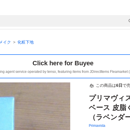
メイク
化粧下地
Click here for Buyee
ing agent service operated by tenso, featuring items from JDirectItems Fleamarket 
この商品は
6日
で
プリマヴィ
ベース 皮脂く
（ラベンダ
Primavista