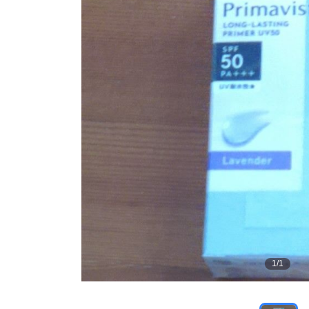
1
/
1