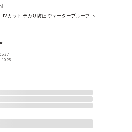
l
UVカット テカり防止 ウォータープルーフ ト
ta
ーアル前商品
15:37
10:25