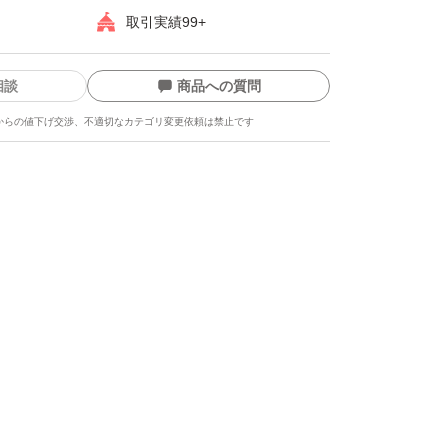
取引実績99+
相談
商品への質問
からの値下げ交渉、不適切なカテゴリ変更依頼は禁止です
ます