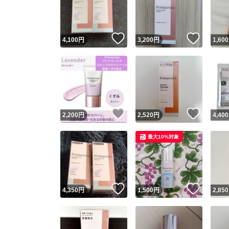
いいね！
いいね
4,100
円
3,200
円
1,600
いいね！
いいね
2,200
円
2,520
円
4,400
Yaho
最大10%対象
安心取引
安心
いいね！
いいね
4,350
円
1,500
円
2,850
取引実績
取引