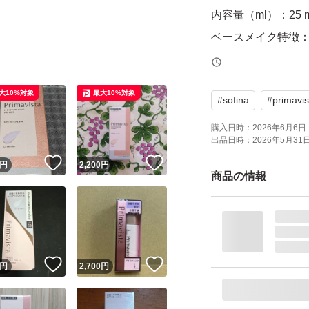
内容量（ml）：25 m
ベースメイク特徴：
ーンアップ効果
原産国：日本
大10%対象
最大10%対象
#
sofina
#
primavis
個数：1 個
10月購入、リニュ
購入日時：
2026年6月6日 
出品日時：
2026年5月31日 
！
いいね！
いいね！
円
2,200
円
商品の情報
！
いいね！
いいね！
円
2,700
円