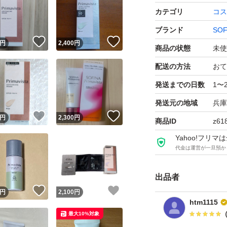
カテゴリ
コス
ブランド
SOF
！
いいね！
いいね！
円
2,400
円
商品の状態
未使
配送の方法
おて
発送までの日数
1〜
発送元の地域
兵庫
！
いいね！
いいね！
円
2,300
円
商品ID
z61
Yahoo!フリ
代金は運営が一旦預か
出品者
！
いいね！
いいね！
円
2,100
円
htm1115
最大10%対象