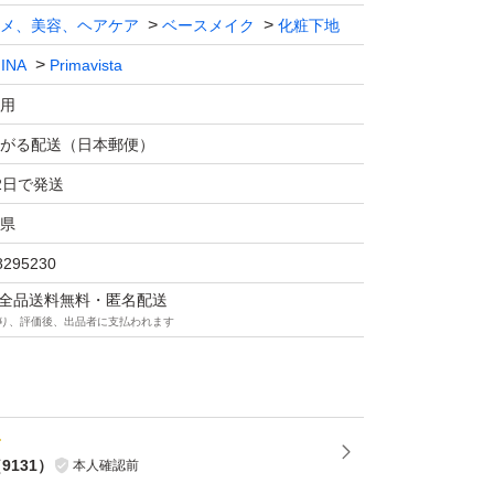
メ、美容、ヘアケア
ベースメイク
化粧下地
INA
Primavista
用
がる配送（日本郵便）
2日で発送
県
8295230
マは全品送料無料・匿名配送
り、評価後、出品者に支払われます
（
9131
）
本人確認前