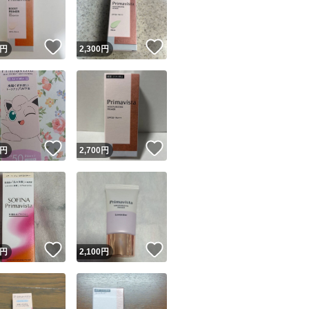
商品情報コピー機
リマ実績◯+
このユーザーは他フリマサービスでの取引実績があります
！
いいね！
いいね！
円
2,300
円
出品ページへ
&安心発送
キャンセル
ジは実績に基づく表示であり、発送を保証しているものではありません
このユーザーは高頻度で24時間以内＆設定した発送日数内に
ード＆安心発送
ます
！
いいね！
いいね！
円
2,700
円
ード発送
このユーザーは高頻度で24時間以内に発送しています
発送
このユーザーは設定した発送日数内に発送しています
！
いいね！
いいね！
円
2,100
円