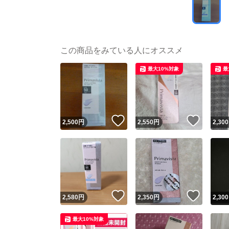
この商品をみている人にオススメ
最大10%対象
最
いいね！
いいね
2,500
円
2,550
円
2,300
いいね！
いいね
2,580
円
2,350
円
2,300
最大10%対象