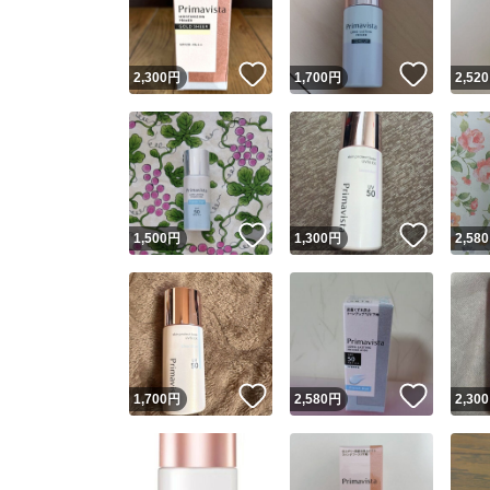
他フ
いいね！
いいね
2,300
円
1,700
円
2,520
スピード
※このバッ
スピ
いいね！
いいね
1,500
円
1,300
円
2,580
スピ
安心
いいね！
いいね
1,700
円
2,580
円
2,300