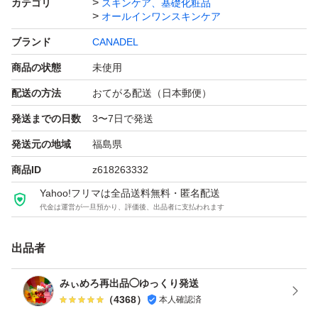
カテゴリ
スキンケア、基礎化粧品
オールインワンスキンケア
1. 美白
ブランド
CANADEL
商品の状態
未使用
2. 保湿
配送の方法
おてがる配送（日本郵便）
発送までの日数
3〜7日で発送
3. 肌荒れ予防
発送元の地域
福島県
4. 角質ケア
商品ID
z618263332
Yahoo!フリマは全品送料無料・匿名配送
代金は運営が一旦預かり、評価後、出品者に支払われます
5.マッサージ
出品者
商品説明
みぃめろ再出品◯ゆっくり発送
（
4368
）
本人確認済
美肌の起源に着目し、厳選の複合成分ゼロコンプレックス