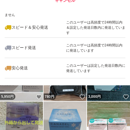
キャンセル
スピード&安心発送
サイズがギリギリのため、水濡れ対策のみ
いいね！
いいね！
1,890
※このバッジは実績に基づく表示であり、発送を保証しているものではあり
円
3,400
円
4,980
円
ません
新品未開封ですが、店頭商品のためパッケージのスレ、
このユーザーは高頻度で24時間以内
スピード＆安心発送
＆設定した発送日数内に発送していま
傷、シールのはがし跡等あります。
す
完璧を求められる方はご遠慮下さい。
このユーザーは高頻度で24時間以内
スピード発送
(写真で必ずご確認ください。)
に発送しています
いいね！
いいね！
8,980
円
1,890
円
3,600
円
このユーザーは設定した発送日数内に
安心発送
【購入時期】
発送しています
2026年5月
お値下げ不可
いいね！
いいね！
5,950
円
780
円
3,000
円
#美容液
#美容液ジェル