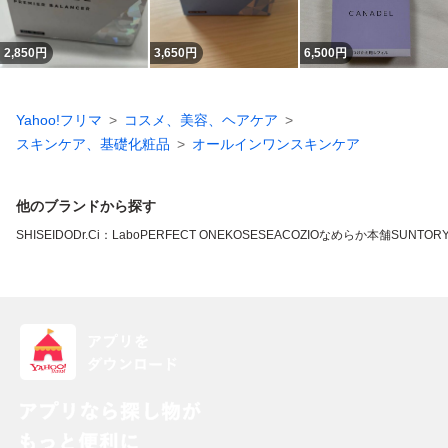
2,850
円
3,650
円
6,500
円
Yahoo!フリマ
コスメ、美容、ヘアケア
スキンケア、基礎化粧品
オールインワンスキンケア
他のブランドから探す
SHISEIDO
Dr.Ci：Labo
PERFECT ONE
KOSE
SEAC
OZIO
なめらか本舗
SUNTOR