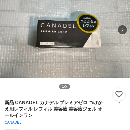
1
/
5
い
新品 CANADEL カナデル プレミアゼロ つけか
7
え用レフィル レフィル 美容液 美容液ジェル オ
ールインワン
CANADEL