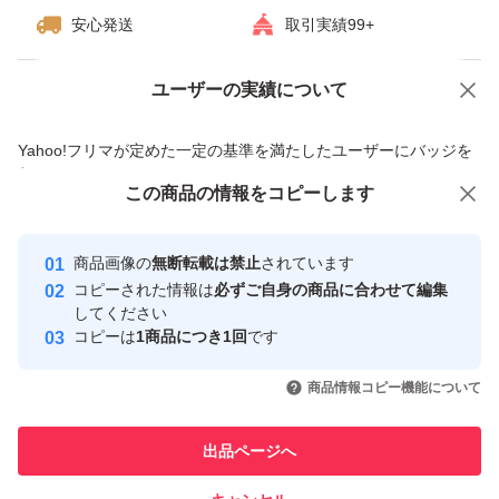
と約1000万個のマリンプラント幹細胞を配合し、肌にう
安心発送
取引実績99+
るおいを与えるのはもちろん、ハリ弾力から透明感にまで
アプローチするカナデルの中で最高峰のオールインワン。
ユーザーの実績について
価格の相談
商品への質問
商品への質問からの値下げ交渉、不適切なカテゴリ変更依頼は禁止です
Yahoo!フリマが定めた一定の基準を満たしたユーザーにバッジを
みずみずしい付け心地でありながら、翌朝までもっちりと
付与しています
した肌を叶えます。調香師が手掛けた贅沢なオリジナルブ
この商品をみている人にオススメ
この商品の情報をコピーします
安心取引出品者
レンドのリッチフローラルの香り。
Yahoo!フリマの基準をクリアした安
安心取引出品者
商品画像の
無断転載は禁止
されています
心・安全なユーザーです
コピーされた情報は
必ずご自身の商品に合わせて編集
《#皮脂対策》《#保湿&#引き締め》
取引実績
してください
《#角質ケア》
コピーは
1商品につき1回
です
このユーザーはYahoo!フリマの取
取引実績◯+
いいね！
いいね！
4,190
円
8,200
円
8,500
円
引を完了させた実績があります
商品情報コピー機能について
最大10%対象
【発送方法】
このユーザーは他フリマサービス
匿名配送 追跡サービスあり
他フリマ実績◯+
出品ページへ
での取引実績があります
簡易梱包 ゆうパケットミニ