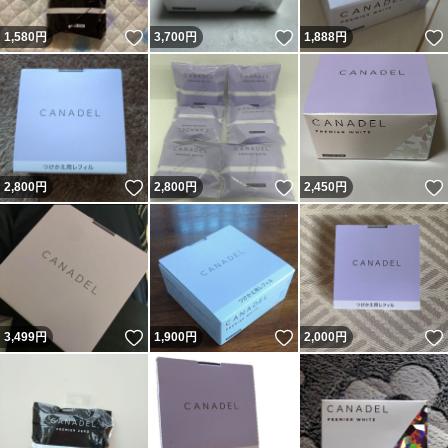
#小じわ #アンチエイジングケア
いいね！
いいね！
1,580
円
3,700
円
1,888
円
プレミアム
スキンケア
オールインワンジェル
オールインワンゲル
オールイン
いいね！
いいね！
2,800
円
2,800
円
2,450
円
オールインワン
ジェル
ゲル
クリーム
オールインワンクリーム
いいね！
いいね！
3,499
円
1,900
円
2,000
円
CANADEL カナデル プレミアゼロ レフィル 58g
ブランド：CANADEL