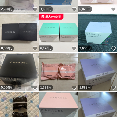
#カナデルクリーム
いいね！
いいね！
2,200
円
3,600
円
6,020
円
#プレミア
最大10%対象
#CANADEL
#オールインワンクリーム
#美容液クリーム薬用
#ALLinOne
いいね！
いいね！
8,600
円
6,120
円
2,650
円
#CANADELカナデルプレミアリフトオールインワン
#カナデルプレミア0
#プレミアアンチエイジング
#CANADEL
#ハリジェルクリーム
いいね！
いいね！
5,000
円
1,399
円
1,888
円
#ハリ #乾燥対策 #潤い
#保湿 #角質ケア
#MADE IN JAPAN