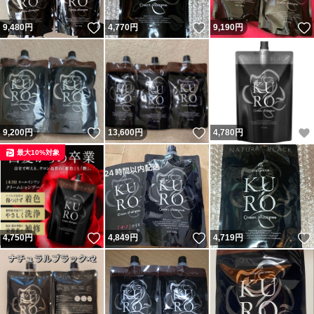
いいね！
いいね！
9,480
円
4,770
円
9,190
円
いいね！
いいね！
9,200
円
13,600
円
4,780
円
最大10%対象
いいね！
いいね！
4,750
円
4,849
円
4,719
円