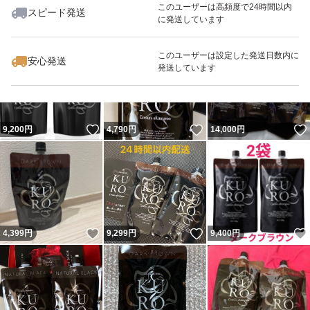
このユーザーは高頻度で24時間以内
スピード発送
に発送しています
いいね！
いいね！
9,470
円
9,000
円
4,720
円
最大10%対象
最大10%対象
このユーザーは設定した発送日数内に
安心発送
発送しています
いいね！
いいね！
9,200
円
4,790
円
14,000
円
いいね！
いいね！
4,399
円
9,299
円
9,400
円