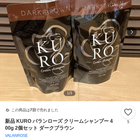
1
/
3
この商品は
7日
で売れました
い
新品 KURO バランローズ クリームシャンプー 4
5
00g 2個セット ダークブラウン
VALANROSE