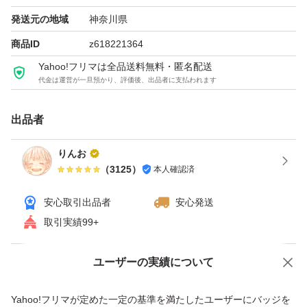
発送元の地域
神奈川県
商品ID
z618221364
Yahoo!フリマは全品送料無料・匿名配送
代金は運営が一旦預かり、評価後、出品者に支払われます
出品者
りんお
（
3125
）
本人確認済
安心取引出品者
安心発送
取引実績99+
ユーザーの実績について
価格の相談
商品への質問
商品への質問からの値下げ交渉、不適切なカテゴリ変更依頼は禁止です
Yahoo!フリマが定めた一定の基準を満たしたユーザーにバッジを