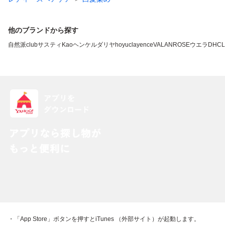
他のブランドから探す
自然派clubサスティ
Kao
ヘンケル
ダリヤ
hoyu
clayence
VALANROSE
ウエラ
DHC
L
・「App Store」ボタンを押すとiTunes （外部サイト）が起動します。