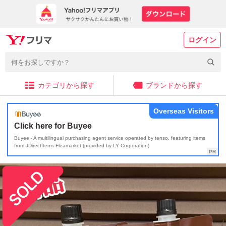
ログイン
カテゴリから探す
ブランドから探す
Overseas Visitors
Click here for Buyee
Buyee - A multilingual purchasing agent service operated by tenso, featuring items
from JDirectItems Fleamarket (provided by LY Corporation)