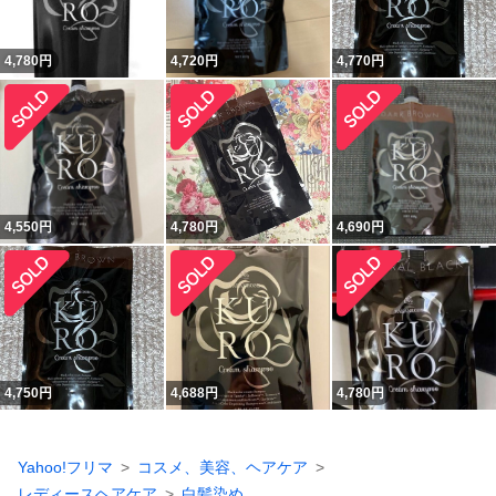
4,780
円
4,720
円
4,770
円
4,550
円
4,780
円
4,690
円
4,750
円
4,688
円
4,780
円
Yahoo!フリマ
コスメ、美容、ヘアケア
レディースヘアケア
白髪染め