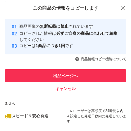
付与しています
この商品をみている人にオススメ
この商品の情報をコピーします
安心取引出品者
最大10%対象
最大10%対象
Yahoo!フリマの基準をクリアした安
安心取引出品者
商品画像の
無断転載は禁止
されています
心・安全なユーザーです
コピーされた情報は
必ずご自身の商品に合わせて編集
取引実績
してください
コピーは
1商品につき1回
です
このユーザーはYahoo!フリマの取
取引実績◯+
いいね！
いいね！
9,480
円
9,000
円
9,440
円
引を完了させた実績があります
商品情報コピー機能について
最大10%対象
最大10%対象
最大10%対象
このユーザーは他フリマサービス
他フリマ実績◯+
出品ページへ
での取引実績があります
キャンセル
スピード&安心発送
いいね！
いいね！
9,080
※このバッジは実績に基づく表示であり、発送を保証しているものではあり
円
4,780
円
4,780
円
ません
最大10%対象
このユーザーは高頻度で24時間以内
スピード＆安心発送
＆設定した発送日数内に発送していま
す