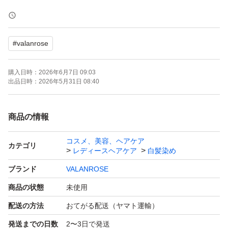
VALANROSE バランローズ KURO クリームシャンプー 4
00g ダークブラウン 2個
#
valanrose
ヘアカラークリームシャンプー
購入日時：
2026年6月7日 09:03
出品日時：
2026年5月31日 08:40
商品の情報
コスメ、美容、ヘアケア
カテゴリ
レディースヘアケア
白髪染め
ブランド
VALANROSE
商品の状態
未使用
配送の方法
おてがる配送（ヤマト運輸）
発送までの日数
2〜3日で発送