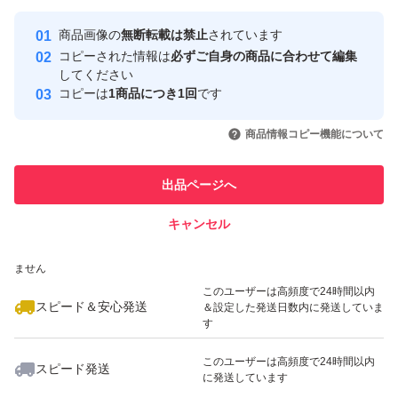
最大10%対象
最大10%対象
Yahoo!フリマの基準をクリアした安
安心取引出品者
商品画像の
無断転載は禁止
されています
心・安全なユーザーです
コピーされた情報は
必ずご自身の商品に合わせて編集
取引実績
してください
コピーは
1商品につき1回
です
このユーザーはYahoo!フリマの取
取引実績◯+
いいね！
いいね！
10,400
円
14,000
円
16,000
円
引を完了させた実績があります
商品情報コピー機能について
最大10%対象
このユーザーは他フリマサービス
他フリマ実績◯+
出品ページへ
での取引実績があります
キャンセル
スピード&安心発送
いいね！
いいね！
9,999
※このバッジは実績に基づく表示であり、発送を保証しているものではあり
円
10,500
円
11,998
円
ません
このユーザーは高頻度で24時間以内
スピード＆安心発送
＆設定した発送日数内に発送していま
す
このユーザーは高頻度で24時間以内
スピード発送
に発送しています
いいね！
いいね！
9,500
円
12,000
円
22,000
円