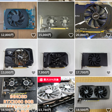
いいね！
いいね！
12,800
円
15,000
円
20,000
円
いいね！
いいね！
13,000
円
7,950
円
17,700
円
最大10%対象
いいね！
いいね！
16,500
円
13,780
円
19,500
円