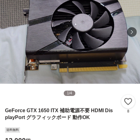
1
/
4
い
GeForce GTX 1650 ITX 補助電源不要 HDMI Dis
8
playPort グラフィックボード 動作OK
送料無料