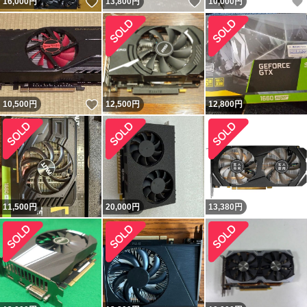
いいね！
いいね！
16,000
円
13,800
円
10,000
円
いいね！
10,500
円
12,500
円
12,800
円
11,500
円
20,000
円
13,380
円