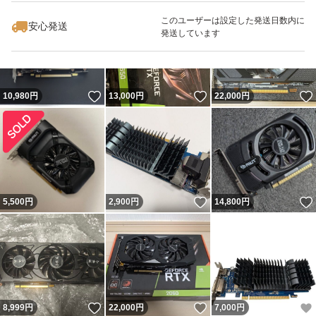
このユーザーは設定した発送日数内に
安心発送
発送しています
いいね！
いいね！
10,980
円
13,000
円
22,000
円
いいね！
5,500
円
2,900
円
14,800
円
いいね！
いいね！
8,999
円
22,000
円
7,000
円