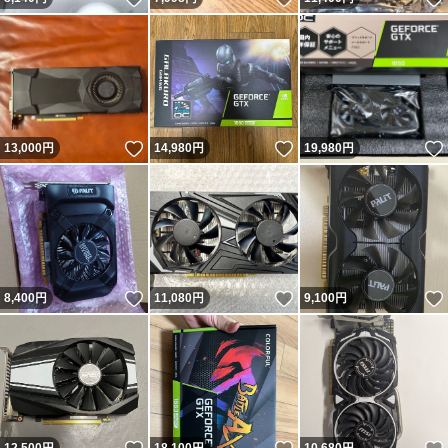
いいね！
いいね！
13,000
円
14,980
円
19,980
円
いいね！
いいね！
8,400
円
11,080
円
9,100
円