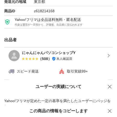
発送元の地域
東京都
商品ID
z618214168
Yahoo!フリマは全品送料無料・匿名配送
代金は運営が一旦預かり、評価後、出品者に支払われます
出品者
にゃんにゃんパソコンショップY
（
508
）
本人確認済
スピード発送
取引実績99+
ユーザーの実績について
価格の相談
商品への質問
商品への質問からの値下げ交渉、不適切なカテゴリ変更依頼は禁止です
Yahoo!フリマが定めた一定の基準を満たしたユーザーにバッジを
付与しています
この商品をみている人にオススメ
この商品の情報をコピーします
安心取引出品者