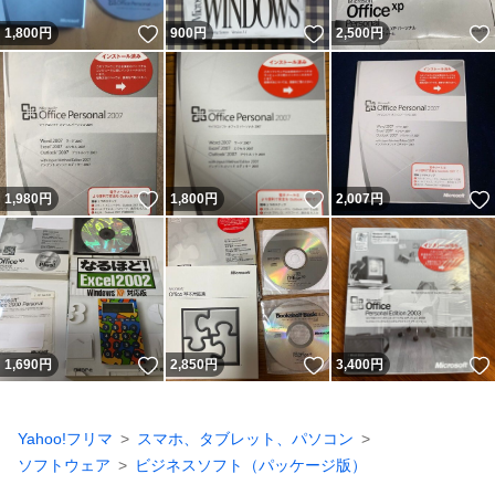
いいね！
いいね！
1,800
円
900
円
2,500
円
いいね！
いいね！
1,980
円
1,800
円
2,007
円
いいね！
いいね！
1,690
円
2,850
円
3,400
円
Yahoo!フリマ
スマホ、タブレット、パソコン
ソフトウェア
ビジネスソフト（パッケージ版）