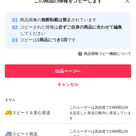
この商品をみている人にオススメ
この商品の情報をコピーします
安心取引出品者
Yahoo!フリマの基準をクリアした安
安心取引出品者
商品画像の
無断転載は禁止
されています
心・安全なユーザーです
コピーされた情報は
必ずご自身の商品に合わせて編集
取引実績
してください
コピーは
1商品につき1回
です
このユーザーはYahoo!フリマの取
取引実績◯+
いいね！
いいね！
700
円
750
円
700
円
引を完了させた実績があります
商品情報コピー機能について
このユーザーは他フリマサービス
他フリマ実績◯+
出品ページへ
での取引実績があります
キャンセル
スピード&安心発送
いいね！
いいね！
1,000
※このバッジは実績に基づく表示であり、発送を保証しているものではあり
円
500
円
600
円
ません
このユーザーは高頻度で24時間以内
スピード＆安心発送
＆設定した発送日数内に発送していま
す
このユーザーは高頻度で24時間以内
スピード発送