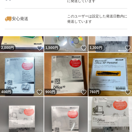
に発送しています
いいね！
いいね！
750
円
700
円
800
円
このユーザーは設定した発送日数内に
安心発送
発送しています
いいね！
いいね！
2,000
円
1,500
円
1,300
円
いいね！
いいね！
400
円
900
円
760
円