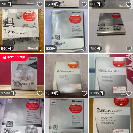
いいね！
いいね！
700
円
1,200
円
600
円
いいね！
いいね！
600
円
600
円
750
円
最大10%対象
いいね！
いいね！
1,500
円
1,300
円
1,199
円