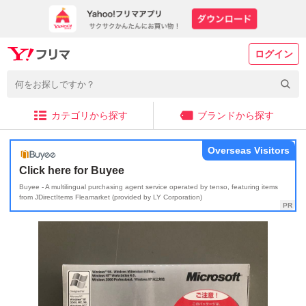
ログイン
カテゴリから探す
ブランドから探す
Overseas Visitors
Click here for Buyee
Buyee - A multilingual purchasing agent service operated by tenso, featuring items
from JDirectItems Fleamarket (provided by LY Corporation)