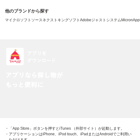
他のブランドから探す
マイクロソフト
ソースネクスト
キングソフト
Adobe
ジャストシステム
Micron
App
・「App Store」ボタンを押すとiTunes （外部サイト）が起動します。
・アプリケーションはiPhone、iPod touch、iPadまたはAndroidでご利用い
ただけます。