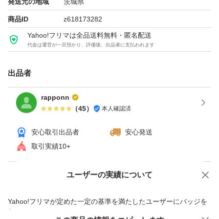
発送元の地域
茨城県
商品ID
z618173282
Yahoo!フリマは全品送料無料・匿名配送
代金は運営が一旦預かり、評価後、出品者に支払われます
出品者
rapponn
（
45
）
本人確認済
安心取引出品者
安心発送
取引実績10+
ユーザーの実績について
価格の相談
商品への質問
商品への質問からの値下げ交渉、不適切なカテゴリ変更依頼は禁止です
Yahoo!フリマが定めた一定の基準を満たしたユーザーにバッジを
付与しています