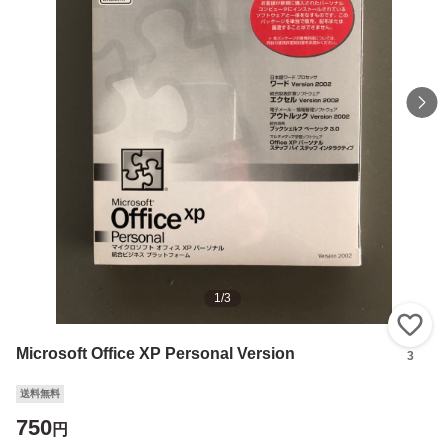
1
/
3
い
Microsoft Office XP Personal Version
3
送料無料
750
円