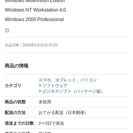
Windows Millennium Edition
Windows NT Workstation 4.0
Windows 2000 Professional
Windows XP以上
出品日時：
2026年5月31日 07:02
写真が全てです。利用される方がいらっしゃるかと思
い、出品いたします。ご検討のほどよろしくお願いいたし
商品の情報
ます。
スマホ、タブレット、パソコン
カテゴリ
ソフトウェア
ビジネスソフト（パッケージ版）
商品の状態
未使用
配送の方法
おてがる配送（日本郵便）
発送までの日数
2〜3日で発送