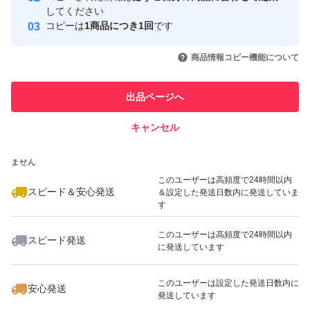
取引実績
してください
コピーは
1商品につき1回
です
このユーザーはYahoo!フリマの取
取引実績◯+
いいね！
いいね！
2,410
円
1,600
円
1,850
円
引を完了させた実績があります
商品情報コピー機能について
最大10%対象
最大10%対象
このユーザーは他フリマサービス
他フリマ実績◯+
出品ページへ
での取引実績があります
キャンセル
スピード&安心発送
いいね！
いいね！
1,800
※このバッジは実績に基づく表示であり、発送を保証しているものではあり
円
2,000
円
2,300
円
ません
このユーザーは高頻度で24時間以内
スピード＆安心発送
＆設定した発送日数内に発送していま
す
このユーザーは高頻度で24時間以内
スピード発送
に発送しています
いいね！
いいね！
2,000
円
1,470
円
1,340
円
このユーザーは設定した発送日数内に
安心発送
発送しています