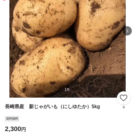
1
/
5
い
長崎県産 新じゃがいも（にしゆたか）5kg
4
送料無料
2,300
円