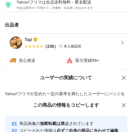
Yahoo!フリマは全品送料無料・匿名配送
代金は運営が一旦預かり、評価後、出品者に支払われます
よろしくお願いいたします。
出品者
Taji
（
236
）
本人確認前
安心発送
取引実績99+
ユーザーの実績について
価格の相談
商品への質問
商品への質問からの値下げ交渉、不適切なカテゴリ変更依頼は禁止です
Yahoo!フリマが定めた一定の基準を満たしたユーザーにバッジを
付与しています
この商品をみている人にオススメ
この商品の情報をコピーします
安心取引出品者
最大10%対象
Yahoo!フリマの基準をクリアした安
安心取引出品者
商品画像の
無断転載は禁止
されています
心・安全なユーザーです
コピーされた情報は
必ずご自身の商品に合わせて編集