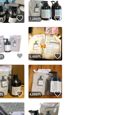
商品情報コピー機
リマ実績◯+
このユーザーは他フリマサービスでの取引実績があります
！
いいね！
いいね！
円
7,280
円
出品ページへ
&安心発送
キャンセル
ジは実績に基づく表示であり、発送を保証しているものではありません
このユーザーは高頻度で24時間以内＆設定した発送日数内に
ード＆安心発送
ます
！
いいね！
いいね！
円
5,400
円
ード発送
このユーザーは高頻度で24時間以内に発送しています
発送
このユーザーは設定した発送日数内に発送しています
！
いいね！
いいね！
円
4,888
円