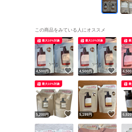
この商品をみている人にオススメ
最大10%対象
最大10%対象
最
いいね！
いいね
4,500
円
4,500
円
4,500
最大10%対象
最
いいね！
いいね
5,200
円
5,199
円
6,920