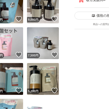
取引実績99+
価格の
！
いいね！
いいね！
円
9,000
円
商品への質問
ユーザーの実績について
！
いいね！
いいね！
円
7,500
円
o!フリマが定めた一定の基準を満たしたユーザーにバッジを付与しています
出品者
この商品の情報をコピーします
取引出品者
Yahoo!フリマの基準をクリアした安心・安全なユーザーです
！
いいね！
いいね！
商品画像の
無断転載は禁止
されています
円
5,200
円
コピーされた情報は
必ずご自身の商品に合わせて編集
してください
コピーは
1商品につき1回
です
実績◯+
このユーザーはYahoo!フリマの取引を完了させた実績があり