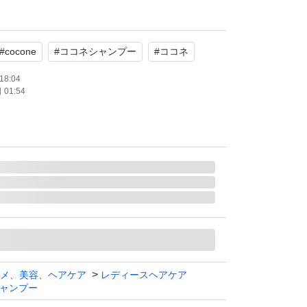
 まとまる
ンシリコン パラベンフリー 界面活性剤不使用
#
cocone
#
ココネシャンプー
#
ココネ
用
18:04
01:54
ト
メ、美容、ヘアケア
レディースヘアケア
ャンプー