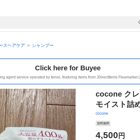
ースヘアケア
シャンプー
Click here for Buyee
ing agent service operated by tenso, featuring items from JDirectItems Fleamarket 
cocone
モイスト詰め替
cocone
送料無料
4,500
円