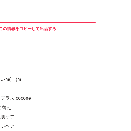
この情報をコピーして出品する
m(__)m
ラス cocone
め替え
地肌ケア
ージヘア