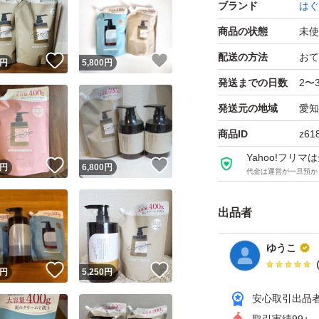
ブランド
はぐ
商品の状態
未使
配送の方法
おて
！
いいね！
いいね！
円
5,800
円
発送までの日数
2〜
発送元の地域
愛知
商品ID
z61
Yahoo!フリ
！
いいね！
いいね！
円
6,800
円
代金は運営が一旦預か
出品者
ゆうこ
！
いいね！
いいね！
円
5,250
円
安心取引出品