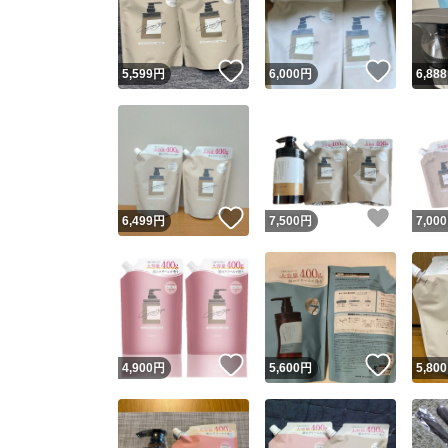
他フ
いいね！
いいね
5,599
円
6,000
円
6,888
スピード
※このバッ
スピ
いいね！
いいね
6,499
円
7,500
円
7,000
スピ
安心
いいね！
いいね
4,900
円
5,600
円
5,800