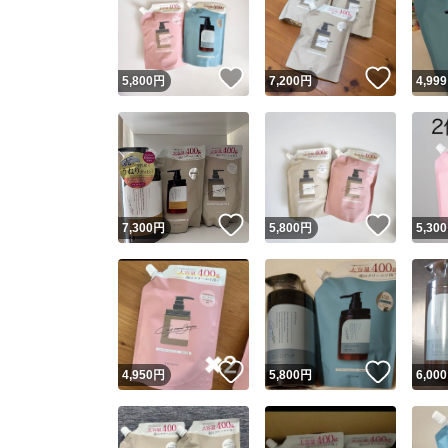
いいね！
いいね
5,800
円
7,200
円
4,999
いいね！
いいね
7,300
円
5,800
円
5,300
Yaho
安心取引
安心
いいね！
いいね
4,950
円
5,800
円
6,000
取引実績
取引