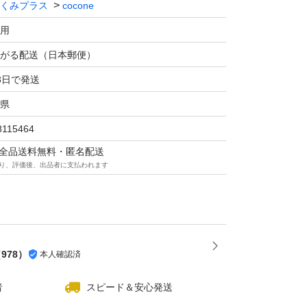
くみプラス
cocone
用
がる配送（日本郵便）
3日で発送
県
8115464
マは全品送料無料・匿名配送
り、評価後、出品者に支払われます
（
978
）
本人確認済
者
スピード＆安心発送