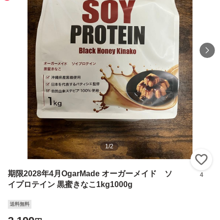
1
/
2
い
期限2028年4月OgarMade オーガーメイド ソ
4
イプロテイン 黒蜜きなこ1kg1000g
送料無料