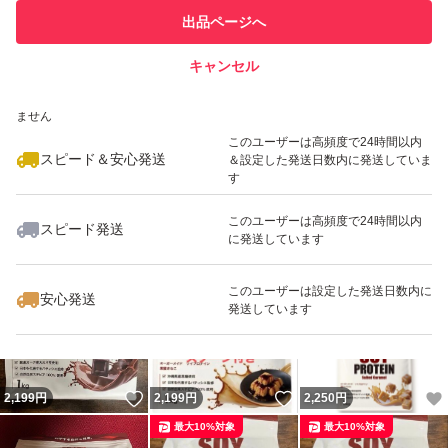
このユーザーは他フリマサービス
他フリマ実績◯+
出品ページへ
での取引実績があります
キャンセル
スピード&安心発送
いいね！
いいね！
2,199
※このバッジは実績に基づく表示であり、発送を保証しているものではあり
円
1,659
円
2,219
円
ません
最大10%対象
最大10%対象
最大10%対象
このユーザーは高頻度で24時間以内
スピード＆安心発送
＆設定した発送日数内に発送していま
す
このユーザーは高頻度で24時間以内
スピード発送
に発送しています
いいね！
いいね！
2,219
円
2,219
円
2,250
円
最大10%対象
このユーザーは設定した発送日数内に
安心発送
発送しています
いいね！
いいね！
2,199
円
2,199
円
2,250
円
最大10%対象
最大10%対象