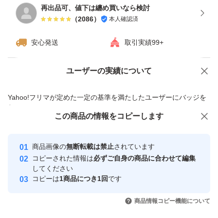
再出品可、値下は纏め買いなら検討
（
2086
）
本人確認済
安心発送
取引実績99+
ユーザーの実績について
価格の相談
商品への質問
商品への質問からの値下げ交渉、不適切なカテゴリ変更依頼は禁止です
Yahoo!フリマが定めた一定の基準を満たしたユーザーにバッジを
付与しています
この商品をみている人にオススメ
この商品の情報をコピーします
安心取引出品者
最大10%対象
最大10%対象
最大10%対象
Yahoo!フリマの基準をクリアした安
安心取引出品者
商品画像の
無断転載は禁止
されています
心・安全なユーザーです
コピーされた情報は
必ずご自身の商品に合わせて編集
取引実績
してください
コピーは
1商品につき1回
です
このユーザーはYahoo!フリマの取
取引実績◯+
いいね！
いいね！
2,250
円
2,219
円
2,250
円
引を完了させた実績があります
商品情報コピー機能について
最大10%対象
最大10%対象