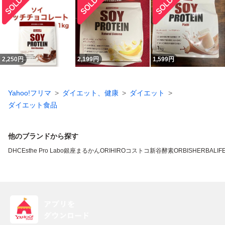
2,250
円
2,199
円
1,599
円
Yahoo!フリマ
ダイエット、健康
ダイエット
ダイエット食品
他のブランドから探す
DHC
Esthe Pro Labo
銀座まるかん
ORIHIRO
コストコ
新谷酵素
ORBIS
HERBALIFE