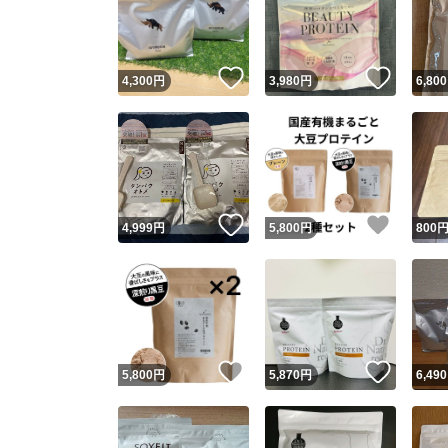
いいね！
いいね
4,300
円
3,980
円
6,800
いいね！
いいね
4,999
円
5,800
円
800
Yaho
安心取引
安心
いいね！
いいね
5,800
円
5,870
円
6,490
取引実績
取引