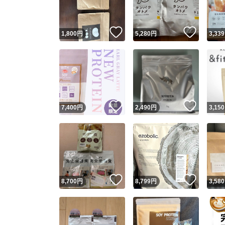
いいね！
いいね
1,800
円
5,280
円
3,339
いいね！
いいね
7,400
円
2,490
円
3,150
いいね！
いいね
8,700
円
8,799
円
3,580