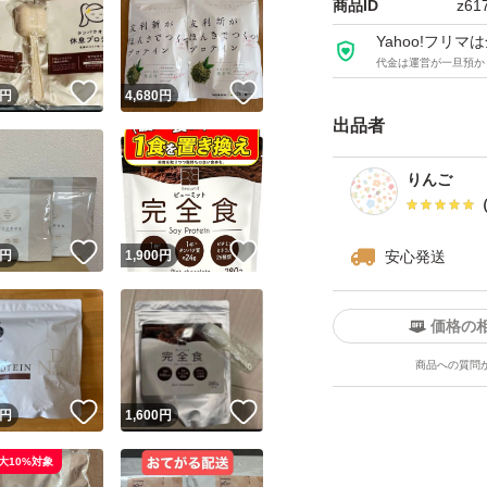
商品ID
z61
Yahoo!フリ
代金は運営が一旦預か
！
いいね！
いいね！
円
4,680
円
出品者
りんご
！
いいね！
いいね！
円
1,900
円
安心発送
価格の
商品への質問
！
いいね！
いいね！
円
1,600
円
大10%対象