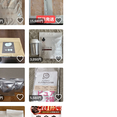
！
いいね！
いいね！
円
15,680
円
ユーザーの実績について
！
いいね！
いいね！
円
3,050
円
o!フリマが定めた一定の基準を満たしたユーザーにバッジを付与しています
出品者
この商品の情報をコピーします
取引出品者
Yahoo!フリマの基準をクリアした安心・安全なユーザーです
！
いいね！
いいね！
商品画像の
無断転載は禁止
されています
円
5,580
円
コピーされた情報は
必ずご自身の商品に合わせて編集
してください
コピーは
1商品につき1回
です
実績◯+
このユーザーはYahoo!フリマの取引を完了させた実績があり