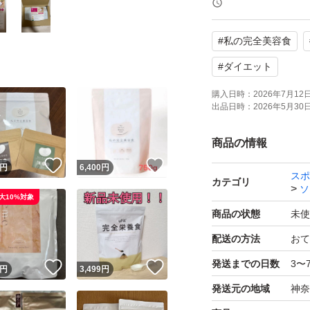
最適です。脂質や
#
私の完全美容食
【使用方法】
#
ダイエット
ダイエットや健康
購入日時：
2026年7月12日 
出品日時：
2026年5月30日 
できます。特に運
商品の情報
- 商品名: 私の完全
！
いいね！
いいね！
円
6,400
円
スポ
- ブランド名: My Perf
カテゴリ
ソ
大10%対象
- 製造国: 日本
商品の状態
未使
- 内容量: 280g×2
配送の方法
おて
- 賞味期限: 2027
発送までの日数
3〜
！
いいね！
いいね！
円
3,499
円
発送は購入時と同
発送元の地域
神奈
自宅保管をご理解