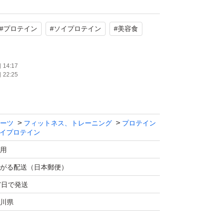
炭水化物のバランスも考慮されています。
#
プロテイン
#
ソイプロテイン
#
美容食
維持のために、毎日の食事に取り入れることが
14:17
22:25
動後の栄養補給に効果的です。
美容食
ーツ
フィットネス、トレーニング
プロテイン
ect Beauty Fuel
イプロテイン
用
がる配送（日本郵便）
年7月（2026年5月購入）
7日で発送
じように直接外箱に入れての発送となります。
川県
の程、よろしくお願い致します。