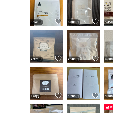
いいね！
いいね
3,140
円
8,000
円
5,450
いいね！
いいね
2,970
円
2,500
円
4,600
いいね！
いいね
890
円
3,700
円
3,800
最