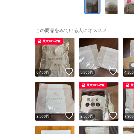
この商品をみている人にオススメ
最大10%対象
いいね！
いいね
6,400
円
5,300
円
4,300
最大10%対象
最
いいね！
いいね
2,500
円
2,500
円
7,900