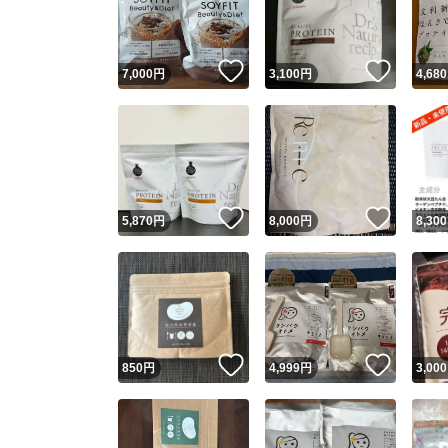
他フ
いいね！
いいね
7,000
円
3,100
円
4,680
スピード
※このバッ
スピ
いいね！
いいね
5,870
円
8,000
円
8,300
スピ
安心
いいね！
いいね
850
円
4,999
円
3,000