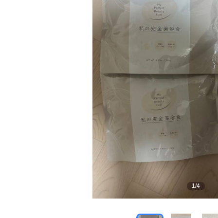
1
/
4