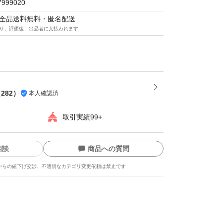
7999020
マは全品送料無料・匿名配送
り、評価後、出品者に支払われます
（
282
）
本人確認済
取引実績99+
相談
商品への質問
からの値下げ交渉、不適切なカテゴリ変更依頼は禁止です