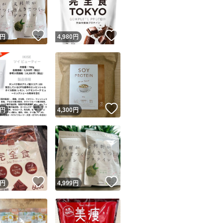
商品情報コピー機
リマ実績◯+
このユーザーは他フリマサービスでの取引実績があります
！
いいね！
いいね！
円
4,980
円
出品ページへ
&安心発送
キャンセル
ジは実績に基づく表示であり、発送を保証しているものではありません
このユーザーは高頻度で24時間以内＆設定した発送日数内に
ード＆安心発送
ます
！
いいね！
いいね！
円
4,300
円
ード発送
このユーザーは高頻度で24時間以内に発送しています
発送
このユーザーは設定した発送日数内に発送しています
！
いいね！
いいね！
円
4,999
円