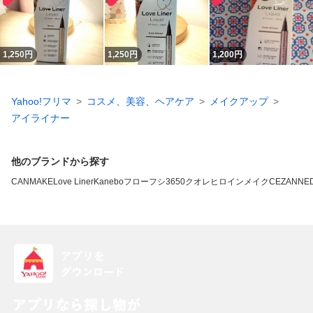
1,250
円
1,250
円
1,200
円
Yahoo!フリマ
コスメ、美容、ヘアケア
メイクアップ
アイライナー
他のブランドから探す
CANMAKE
Love Liner
Kanebo
フローフシ
3650
クオレ
ヒロインメイク
CEZANNE