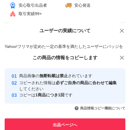
安心取引出品者
安心発送
取引実績99+
ユーザーの実績について
価格の相談
商品への質問
商品への質問からの値下げ交渉、不適切なカテゴリ変更依頼は禁止です
Yahoo!フリマが定めた一定の基準を満たしたユーザーにバッジを
付与しています
この商品をみている人にオススメ
この商品の情報をコピーします
安心取引出品者
最大10%対象
Yahoo!フリマの基準をクリアした安
安心取引出品者
商品画像の
無断転載は禁止
されています
心・安全なユーザーです
コピーされた情報は
必ずご自身の商品に合わせて編集
取引実績
してください
コピーは
1商品につき1回
です
このユーザーはYahoo!フリマの取
取引実績◯+
いいね！
いいね！
2,500
円
1,290
円
2,500
円
引を完了させた実績があります
商品情報コピー機能について
最大10%対象
このユーザーは他フリマサービス
他フリマ実績◯+
出品ページへ
での取引実績があります