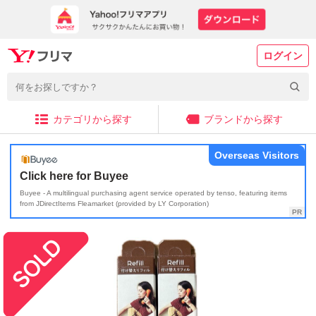
ログイン
カテゴリから探す
ブランドから探す
Overseas Visitors
Click here for Buyee
Buyee - A multilingual purchasing agent service operated by tenso, featuring items
from JDirectItems Fleamarket (provided by LY Corporation)