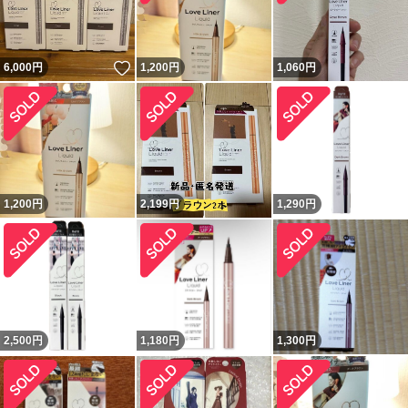
いいね！
6,000
円
1,200
円
1,060
円
1,200
円
2,199
円
1,290
円
2,500
円
1,180
円
1,300
円