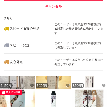
キャンセル
スピード&安心発送
いいね！
いいね！
2,300
※このバッジは実績に基づく表示であり、発送を保証しているものではあり
円
1,250
円
1,290
円
ません
最大10%対象
このユーザーは高頻度で24時間以内
スピード＆安心発送
＆設定した発送日数内に発送していま
す
このユーザーは高頻度で24時間以内
スピード発送
に発送しています
いいね！
いいね！
2,500
円
1,250
円
2,500
円
最大10%対象
このユーザーは設定した発送日数内に
安心発送
発送しています
いいね！
いいね！
2,150
円
1,200
円
2,500
円
最大10%対象