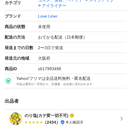
コスメ、美容、ヘアケア
メイクアップ
カテゴリ
アイライナー
ブランド
Love Liner
商品の状態
未使用
配送の方法
おてがる配送（日本郵便）
発送までの日数
2〜3日で発送
発送元の地域
大阪府
商品ID
z617993498
Yahoo!フリマは全品送料無料・匿名配送
代金は運営が一旦預かり、評価後、出品者に支払われます
出品者
のり塩(カテ変一切不可)
（
2434
）
本人確認済