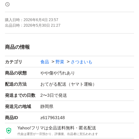
つきましては、種苗を育成者の許諾なく業として増殖、譲
渡、輸出入する行為は損害賠償、刑事罰の対象となる場合
購入日時：
2026年6月4日 23:57
がございます。
出品日時：
2026年5月30日 21:27
（ここから買われました苗に関しましては一本一本全てに
商品の情報
権利をお支払いしていますので、ご安心して生産して下さ
カテゴリ
食品
野菜
さつまいも
い。）
商品の状態
やや傷や汚れあり
稀にウイルス病という病気を親から受け継いでしまってい
配送の方法
おてがる配送（ヤマト運輸）
ることがあります。
発送までの日数
2〜3日で発送
ウイルス病にかかってしまうと、うまく育たずに収量が落
発送元の地域
静岡県
ちてしまいます。
商品ID
z617963148
近年サツマイモの病気も多発していますので、なるべく広
Yahoo!フリマは全品送料無料・匿名配送
がらない為にもウイルスフリー苗からの栽培にご協力お願
代金は運営が一旦預かり、評価後、出品者に支払われます