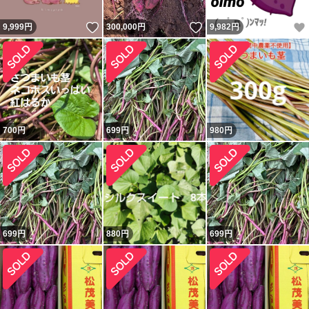
いいね！
いいね！
9,999
円
300,000
円
9,982
円
700
円
699
円
980
円
699
円
880
円
699
円