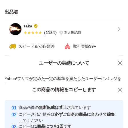
い致します。
出品者
主要特性
taka
（
1184
）
本人確認前
「高系14号」および「パープルスイートロード」と比べ
スピード＆安心発送
取引実績99+
て上いも1個重が軽く、上いも収量は劣るが、蒸しいもの
Brixが高く、食味が優れる。
ユーザーの実績について
価格の相談
商品への質問
萌芽性は"中"、貯蔵性は"やや易"であり、アントシアニン
商品への質問からの値下げ交渉、不適切なカテゴリ変更依頼は禁止です
色価は「パープルスイートロード」を上回る。
Yahoo!フリマが定めた一定の基準を満たしたユーザーにバッジを
付与しています
焼きいもの食味官能評価では、「パープルスイートロー
この商品をみている人にオススメ
この商品の情報をコピーします
安心取引出品者
ド」と比べて肉質はやや粘質で、食感および甘さが「パー
プルスイートロード」より優れており、総合評価が優れ
Yahoo!フリマの基準をクリアした安
安心取引出品者
商品画像の
無断転載は禁止
されています
心・安全なユーザーです
る。
コピーされた情報は
必ずご自身の商品に合わせて編集
取引実績
してください
サツマイモネコブセンチュウ抵抗性は"中"、ミナミネグサ
コピーは
1商品につき1回
です