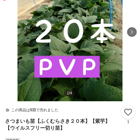
1
/
4
この商品は
5日
で売れました
い
さつまいも苗【ふくむらさき２０本】【紫芋】
1
【ウイルスフリー切り苗】