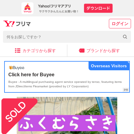
ログイン
カテゴリから探す
ブランドから探す
Overseas Visitors
Click here for Buyee
Buyee - A multilingual purchasing agent service operated by tenso, featuring items
from JDirectItems Fleamarket (provided by LY Corporation)