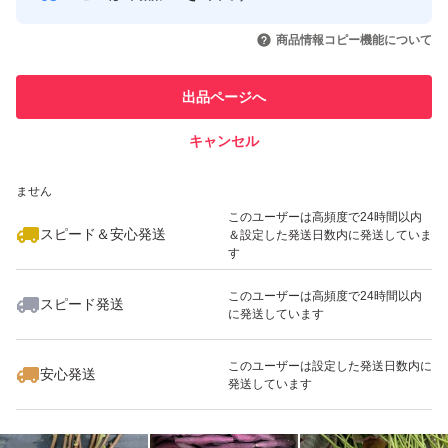
レセンチュウ抵抗性は"やや強"である。
このユーザーはYahoo!フリマの取
取引実績◯+
いいね！
いいね！
750
円
1,400
円
1,400
円
引を完了させた実績があります
商品情報コピー機能について
最大10%対象
上いも1個重が軽いため、早掘りを避け、充分な生育期間
このユーザーは他フリマサービス
他フリマ実績◯+
出品ページへ
での取引実績があります
を確保するよう努める
キャンセル
スピード&安心発送
#taka出品商品一覧はこちら
いいね！
いいね！
2,780
※このバッジは実績に基づく表示であり、発送を保証しているものではあり
円
1,400
円
650
円
ません
このユーザーは高頻度で24時間以内
スピード＆安心発送
＆設定した発送日数内に発送していま
す
このユーザーは高頻度で24時間以内
スピード発送
に発送しています
いいね！
いいね！
650
円
880
円
980
円
最大10%対象
このユーザーは設定した発送日数内に
安心発送
発送しています