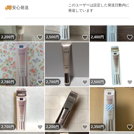
このユーザーは設定した発送日数内に
安心発送
発送しています
いいね！
いいね！
2,200
円
2,500
円
2,400
円
いいね！
いいね！
2,780
円
2,700
円
2,500
円
いいね！
いいね！
2,700
円
2,200
円
2,350
円