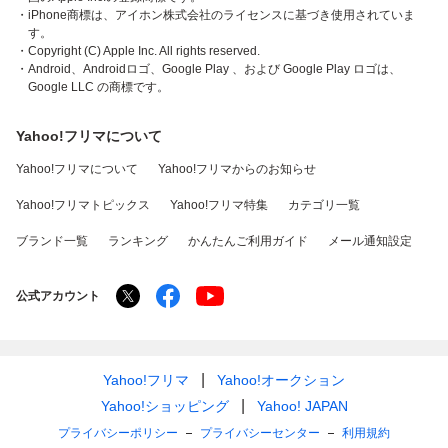
・iPhone商標は、アイホン株式会社のライセンスに基づき使用されていま
す。
・Copyright (C) Apple Inc. All rights reserved.
・Android、Androidロゴ、Google Play 、および Google Play ロゴは、
Google LLC の商標です。
Yahoo!フリマについて
Yahoo!フリマについて
Yahoo!フリマからのお知らせ
Yahoo!フリマトピックス
Yahoo!フリマ特集
カテゴリ一覧
ブランド一覧
ランキング
かんたんご利用ガイド
メール通知設定
公式アカウント
Yahoo!フリマ
Yahoo!オークション
Yahoo!ショッピング
Yahoo! JAPAN
プライバシーポリシー
プライバシーセンター
利用規約