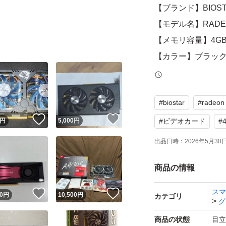
【ブランド】BIOST
【モデル名】RADEO
【メモリ容量】4G
【カラー】ブラッ
よろしくお願いい
#
biostar
#
radeon
！
いいね！
いいね！
円
5,000
円
#
ビデオカード
#
出品日時：
2026年5月30日 
商品の情報
スマ
！
いいね！
いいね！
0
円
10,500
円
カテゴリ
グ
商品の状態
目立