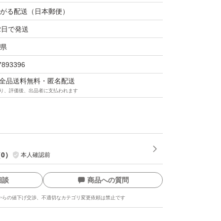
がる配送（日本郵便）
2日で発送
県
7893396
マは全品送料無料・匿名配送
り、評価後、出品者に支払われます
（
0
）
本人確認前
相談
商品への質問
からの値下げ交渉、不適切なカテゴリ変更依頼は禁止です