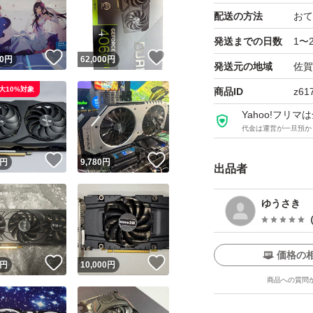
配送の方法
おて
発送までの日数
1〜
！
いいね！
いいね！
0
円
62,000
円
発送元の地域
佐賀
大10%対象
商品ID
z61
Yahoo!フリ
代金は運営が一旦預か
！
いいね！
いいね！
円
9,780
円
出品者
ゆうさき
価格の
！
いいね！
いいね！
円
10,000
円
商品への質問