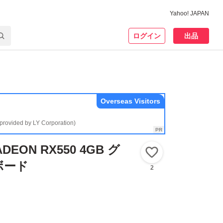
Yahoo! JAPAN
ログイン
出品
Overseas Visitors
(provided by LY Corporation)
ADEON RX550 4GB グ
いいね！
ボード
2