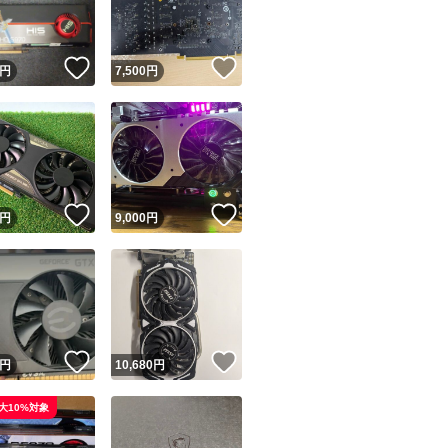
商品情報コピー機
リマ実績◯+
このユーザーは他フリマサービスでの取引実績があります
！
いいね！
いいね！
円
7,500
円
出品ページへ
&安心発送
キャンセル
ジは実績に基づく表示であり、発送を保証しているものではありません
このユーザーは高頻度で24時間以内＆設定した発送日数内に
ード＆安心発送
ます
！
いいね！
いいね！
円
9,000
円
ード発送
このユーザーは高頻度で24時間以内に発送しています
発送
このユーザーは設定した発送日数内に発送しています
！
いいね！
いいね！
円
10,680
円
大10%対象