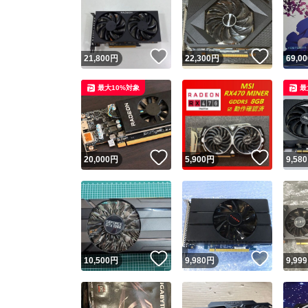
いいね！
いいね
21,800
円
22,300
円
69,00
最大10%対象
最
いいね！
いいね
20,000
円
5,900
円
9,580
いいね！
いいね
10,500
円
9,980
円
9,999