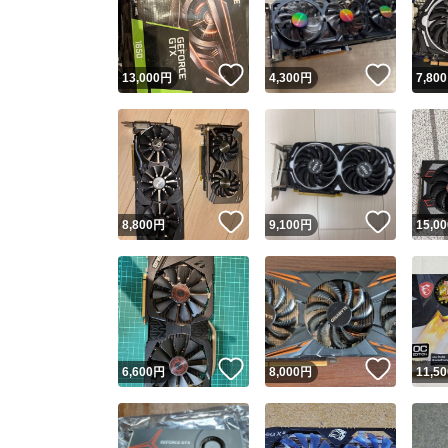
いいね！
いいね
13,000
円
4,300
円
7,800
いいね！
いいね
8,800
円
9,100
円
15,00
Yaho
安心取引
安心
いいね！
いいね
6,600
円
8,000
円
11,50
取引実績
取引