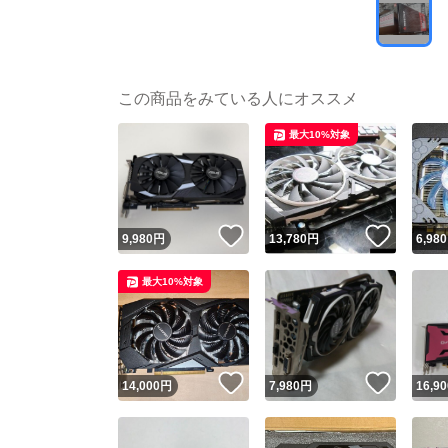
この商品をみている人にオススメ
最大10%対象
いいね！
いいね
9,980
円
13,780
円
6,980
最大10%対象
いいね！
いいね
14,000
円
7,980
円
16,90