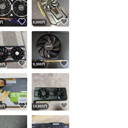
！
いいね！
いいね！
円
6,000
円
ユーザーの実績について
！
いいね！
いいね！
0
円
9,300
円
o!フリマが定めた一定の基準を満たしたユーザーにバッジを付与しています
出品者
この商品の情報をコピーします
取引出品者
Yahoo!フリマの基準をクリアした安心・安全なユーザーです
！
いいね！
いいね！
商品画像の
無断転載は禁止
されています
0
円
14,800
円
コピーされた情報は
必ずご自身の商品に合わせて編集
してください
コピーは
1商品につき1回
です
実績◯+
このユーザーはYahoo!フリマの取引を完了させた実績があり