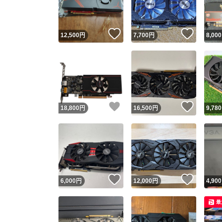
他フ
いいね！
いいね
12,500
円
7,700
円
8,000
スピード
※このバッ
スピ
いいね！
いいね
18,800
円
16,500
円
9,780
スピ
安心
いいね！
いいね
6,000
円
12,000
円
4,900
最