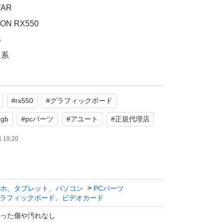
AR
N RX550
B
ク系
たします。
#
rx550
#
グラフィックボード
4gb
#
pcパーツ
#
アユート
#
正規代理店
19:20
ホ、タブレット、パソコン
PCパーツ
ラフィックボード、ビデオカード
った傷や汚れなし