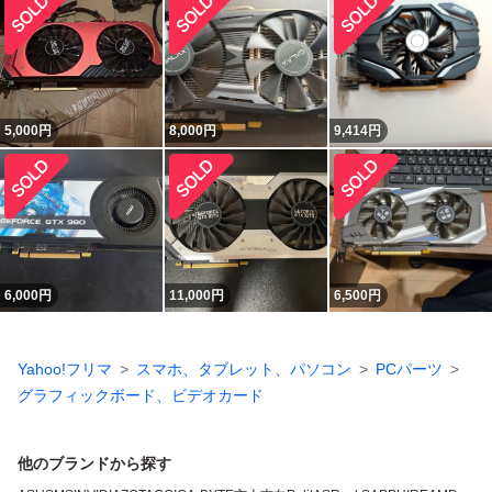
5,000
円
8,000
円
9,414
円
6,000
円
11,000
円
6,500
円
Yahoo!フリマ
スマホ、タブレット、パソコン
PCパーツ
グラフィックボード、ビデオカード
他のブランドから探す