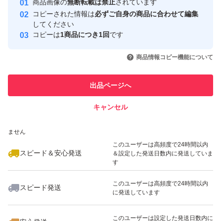
商品画像の
無断転載は禁止
されています
心・安全なユーザーです
コピーされた情報は
必ずご自身の商品に合わせて編集
取引実績
してください
コピーは
1商品につき1回
です
このユーザーはYahoo!フリマの取
取引実績◯+
いいね！
いいね！
6,600
円
6,000
円
7,300
円
引を完了させた実績があります
商品情報コピー機能について
最大10%対象
このユーザーは他フリマサービス
他フリマ実績◯+
出品ページへ
での取引実績があります
キャンセル
スピード&安心発送
いいね！
いいね！
9,000
※このバッジは実績に基づく表示であり、発送を保証しているものではあり
円
8,000
円
5,450
円
ません
このユーザーは高頻度で24時間以内
スピード＆安心発送
＆設定した発送日数内に発送していま
す
このユーザーは高頻度で24時間以内
スピード発送
に発送しています
いいね！
いいね！
6,600
円
9,980
円
5,800
円
このユーザーは設定した発送日数内に