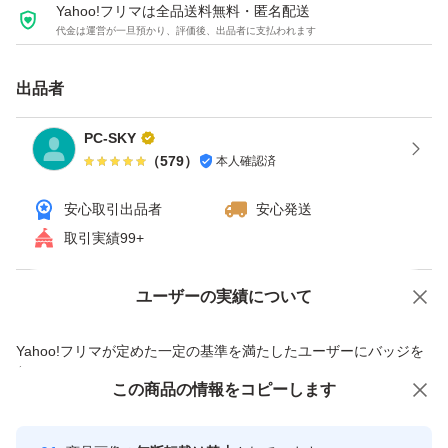
Yahoo!フリマは全品送料無料・匿名配送
代金は運営が一旦預かり、評価後、出品者に支払われます
出品者
PC-SKY
（
579
）
本人確認済
安心取引出品者
安心発送
取引実績99+
ユーザーの実績について
価格の相談
商品への質問
商品への質問からの値下げ交渉、不適切なカテゴリ変更依頼は禁止です
Yahoo!フリマが定めた一定の基準を満たしたユーザーにバッジを
付与しています
この商品をみている人にオススメ
この商品の情報をコピーします
安心取引出品者
最大10%対象
Yahoo!フリマの基準をクリアした安
安心取引出品者