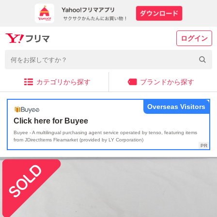
ログイン
カテゴリから探す
ブランドから探す
Overseas Visitors
Click here for Buyee
Buyee - A multilingual purchasing agent service operated by tenso, featuring items
from JDirectItems Fleamarket (provided by LY Corporation)