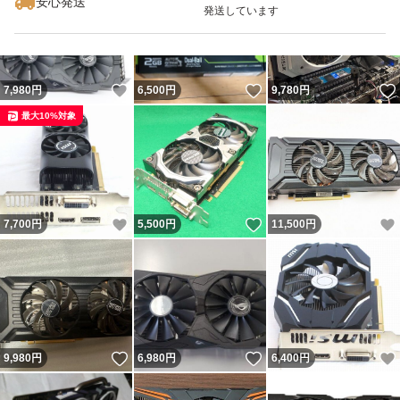
安心発送
発送しています
いいね！
いいね！
7,980
円
6,500
円
9,780
円
最大10%対象
いいね！
いいね！
7,700
円
5,500
円
11,500
円
いいね！
いいね！
9,980
円
6,980
円
6,400
円