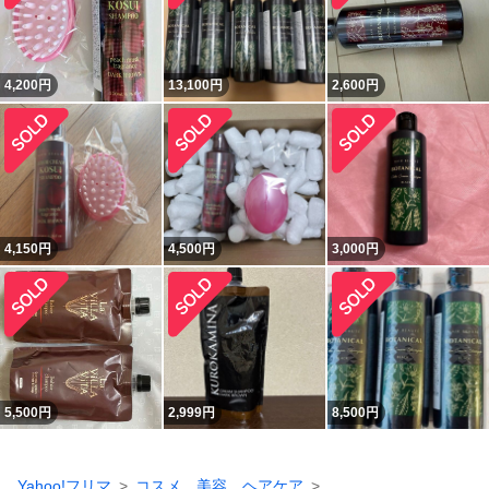
4,200
円
13,100
円
2,600
円
4,150
円
4,500
円
3,000
円
5,500
円
2,999
円
8,500
円
Yahoo!フリマ
コスメ、美容、ヘアケア