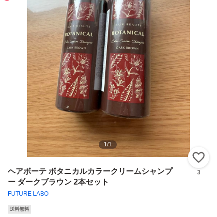
1
/
1
い
ヘアボーテ ボタニカルカラークリームシャンプ
3
ー ダークブラウン 2本セット
FUTURE LABO
送料無料