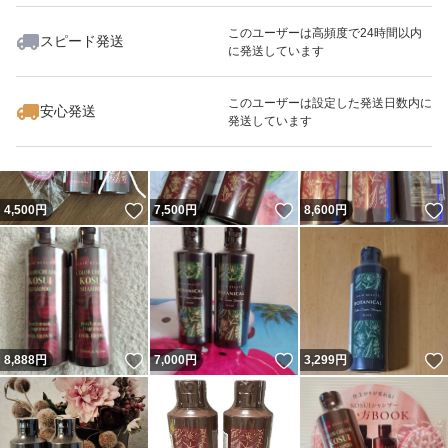
このユーザーは高頻度で24時間以内
スピード発送
に発送しています
いいね！
いいね！
8,999
円
6,150
円
3,150
円
このユーザーは設定した発送日数内に
安心発送
発送しています
いいね！
いいね！
4,500
円
7,500
円
8,600
円
いいね！
いいね！
8,888
円
7,000
円
3,299
円