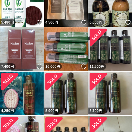
いいね！
いいね！
5,480
円
4,500
円
6,600
円
いいね！
いいね！
7,400
円
16,000
円
11,500
円
4,250
円
5,900
円
5,700
円