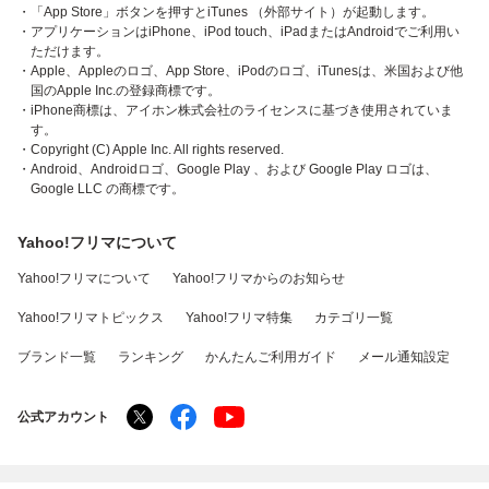
・「App Store」ボタンを押すとiTunes （外部サイト）が起動します。
・アプリケーションはiPhone、iPod touch、iPadまたはAndroidでご利用い
ただけます。
・Apple、Appleのロゴ、App Store、iPodのロゴ、iTunesは、米国および他
国のApple Inc.の登録商標です。
・iPhone商標は、アイホン株式会社のライセンスに基づき使用されていま
す。
・Copyright (C) Apple Inc. All rights reserved.
・Android、Androidロゴ、Google Play 、および Google Play ロゴは、
Google LLC の商標です。
Yahoo!フリマについて
Yahoo!フリマについて
Yahoo!フリマからのお知らせ
Yahoo!フリマトピックス
Yahoo!フリマ特集
カテゴリ一覧
ブランド一覧
ランキング
かんたんご利用ガイド
メール通知設定
公式アカウント