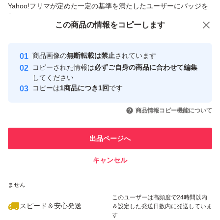
Yahoo!フリマが定めた一定の基準を満たしたユーザーにバッジを
付与しています
この商品をみている人にオススメ
この商品の情報をコピーします
安心取引出品者
Yahoo!フリマの基準をクリアした安
安心取引出品者
商品画像の
無断転載は禁止
されています
心・安全なユーザーです
コピーされた情報は
必ずご自身の商品に合わせて編集
取引実績
してください
コピーは
1商品につき1回
です
このユーザーはYahoo!フリマの取
取引実績◯+
いいね！
いいね！
5,900
円
3,150
円
8,480
円
引を完了させた実績があります
商品情報コピー機能について
このユーザーは他フリマサービス
他フリマ実績◯+
出品ページへ
での取引実績があります
キャンセル
スピード&安心発送
いいね！
いいね！
5,600
※このバッジは実績に基づく表示であり、発送を保証しているものではあり
円
8,400
円
4,000
円
ません
このユーザーは高頻度で24時間以内
スピード＆安心発送
＆設定した発送日数内に発送していま
す