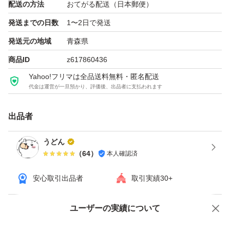
配送の方法
おてがる配送（日本郵便）
発送までの日数
1〜2日で発送
発送元の地域
青森県
商品ID
z617860436
Yahoo!フリマは全品送料無料・匿名配送
代金は運営が一旦預かり、評価後、出品者に支払われます
出品者
うどん
（
64
）
本人確認済
安心取引出品者
取引実績30+
ユーザーの実績について
価格の相談
商品への質問
商品への質問からの値下げ交渉、不適切なカテゴリ変更依頼は禁止です