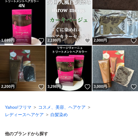
いいね！
いいね！
1,699
円
2,199
円
2,000
円
いいね！
いいね！
2,200
円
3,298
円
3,000
円
Yahoo!フリマ
コスメ、美容、ヘアケア
レディースヘアケア
白髪染め
他のブランドから探す