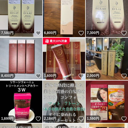
いいね！
いいね！
7,580
円
6,800
円
7,300
円
最大10%対象
いいね！
いいね！
8,400
円
1,600
円
2,000
円
いいね！
いいね！
1,699
円
2,184
円
1,590
円