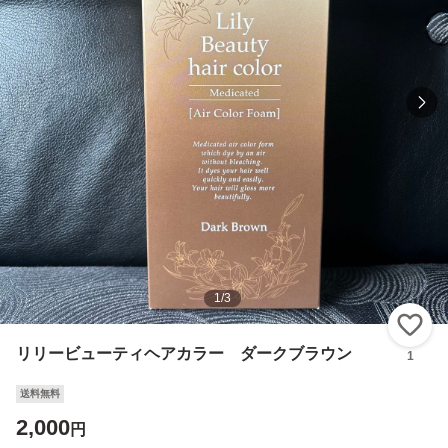
1
/
3
い
リリービューティヘアカラー ダークブラウン
1
送料無料
2,000
円