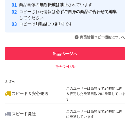
Yahoo!フリマの基準をクリアした安
安心取引出品者
商品画像の
無断転載は禁止
されています
心・安全なユーザーです
コピーされた情報は
必ずご自身の商品に合わせて編集
取引実績
してください
コピーは
1商品につき1回
です
このユーザーはYahoo!フリマの取
取引実績◯+
いいね！
いいね！
2,999
円
2,999
円
1,699
円
引を完了させた実績があります
商品情報コピー機能について
このユーザーは他フリマサービス
他フリマ実績◯+
出品ページへ
での取引実績があります
キャンセル
スピード&安心発送
いいね！
いいね！
1,480
※このバッジは実績に基づく表示であり、発送を保証しているものではあり
円
900
円
1,699
円
ません
このユーザーは高頻度で24時間以内
スピード＆安心発送
＆設定した発送日数内に発送していま
す
このユーザーは高頻度で24時間以内
スピード発送
に発送しています
いいね！
いいね！
2,000
円
2,700
円
949
円