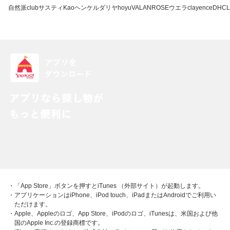
自然派clubサスティ
Kao
ヘンケル
ダリヤ
hoyu
VALANROSE
ウエラ
clayence
DHC
L
・「App Store」ボタンを押すとiTunes （外部サイト）が起動します。
・アプリケーションはiPhone、iPod touch、iPadまたはAndroidでご利用い
ただけます。
・Apple、Appleのロゴ、App Store、iPodのロゴ、iTunesは、米国および他
国のApple Inc.の登録商標です。