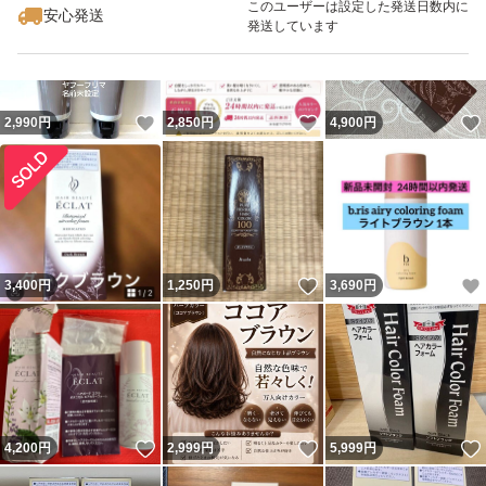
このユーザーは設定した発送日数内に
安心発送
発送しています
いいね！
いいね！
2,990
円
2,850
円
4,900
円
いいね！
3,400
円
1,250
円
3,690
円
いいね！
いいね！
4,200
円
2,999
円
5,999
円