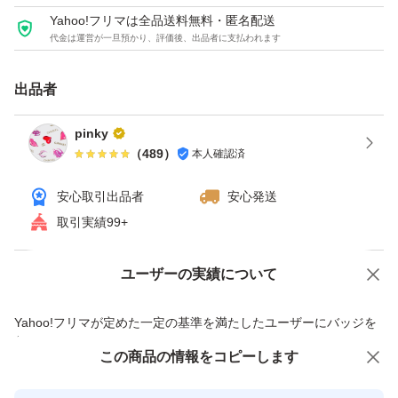
Yahoo!フリマは全品送料無料・匿名配送
代金は運営が一旦預かり、評価後、出品者に支払われます
出品者
pinky
（
489
）
本人確認済
安心取引出品者
安心発送
取引実績99+
ユーザーの実績について
価格の相談
商品への質問
商品への質問からの値下げ交渉、不適切なカテゴリ変更依頼は禁止です
Yahoo!フリマが定めた一定の基準を満たしたユーザーにバッジを
付与しています
この商品をみている人にオススメ
この商品の情報をコピーします
安心取引出品者