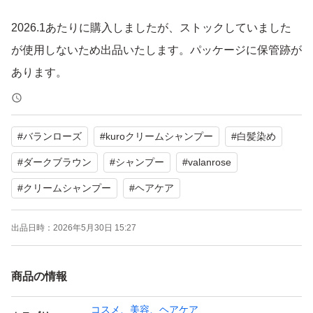
2026.1あたりに購入しましたが、ストックしていました
が使用しないため出品いたします。パッケージに保管跡が
あります。
自宅保管品にご理解いただける方よろしくお願いいたしま
#
バランローズ
#
kuroクリームシャンプー
#
白髪染め
す。
#
ダークブラウン
#
シャンプー
#
valanrose
- ブランド: VALANROSE
#
クリームシャンプー
#
ヘアケア
- 商品名: KURO Cream Shampoo
- 色: ダークブラウン
出品日時：
2026年5月30日 15:27
- 内容量: 400g
商品の情報
ご覧いただきありがとうございます。
コスメ、美容、ヘアケア