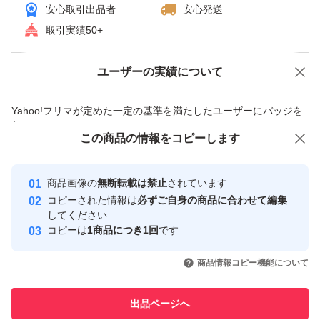
安心取引出品者
安心発送
取引実績50+
ユーザーの実績について
価格の相談
商品への質問
商品への質問からの値下げ交渉、不適切なカテゴリ変更依頼は禁止です
Yahoo!フリマが定めた一定の基準を満たしたユーザーにバッジを
付与しています
この商品をみている人にオススメ
この商品の情報をコピーします
安心取引出品者
最大10%対象
最大10%対象
最大10%対象
Yahoo!フリマの基準をクリアした安
安心取引出品者
商品画像の
無断転載は禁止
されています
心・安全なユーザーです
コピーされた情報は
必ずご自身の商品に合わせて編集
取引実績
してください
コピーは
1商品につき1回
です
このユーザーはYahoo!フリマの取
取引実績◯+
いいね！
いいね！
4,750
円
4,700
円
4,790
円
引を完了させた実績があります
商品情報コピー機能について
最大10%対象
最大10%対象
このユーザーは他フリマサービス
他フリマ実績◯+
出品ページへ
での取引実績があります