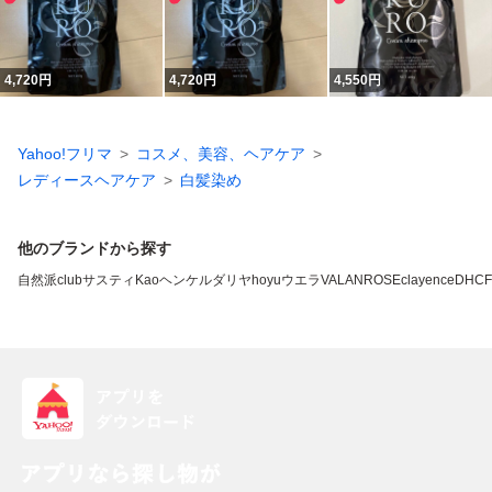
4,720
円
4,720
円
4,550
円
Yahoo!フリマ
コスメ、美容、ヘアケア
レディースヘアケア
白髪染め
他のブランドから探す
自然派clubサスティ
Kao
ヘンケル
ダリヤ
hoyu
ウエラ
VALANROSE
clayence
DHC