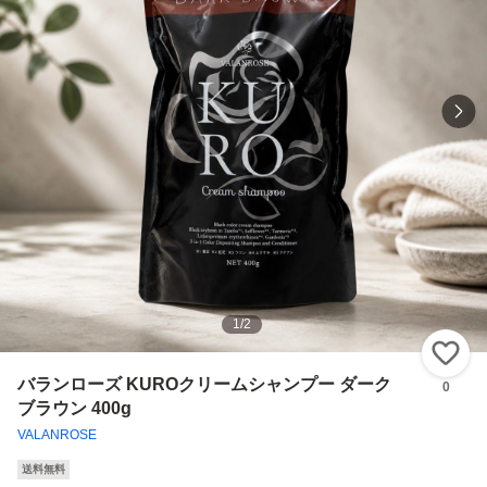
1
/
2
い
バランローズ KUROクリームシャンプー ダーク
0
ブラウン 400g
VALANROSE
送料無料