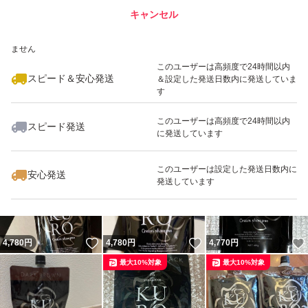
キャンセル
スピード&安心発送
いいね！
いいね！
4,750
※このバッジは実績に基づく表示であり、発送を保証しているものではあり
円
9,200
円
4,720
円
ません
最大10%対象
最大10%対象
このユーザーは高頻度で24時間以内
スピード＆安心発送
＆設定した発送日数内に発送していま
す
このユーザーは高頻度で24時間以内
スピード発送
に発送しています
いいね！
いいね！
4,770
円
9,299
円
4,780
円
最大10%対象
最大10%対象
このユーザーは設定した発送日数内に
安心発送
発送しています
いいね！
いいね！
4,780
円
4,780
円
4,770
円
最大10%対象
最大10%対象