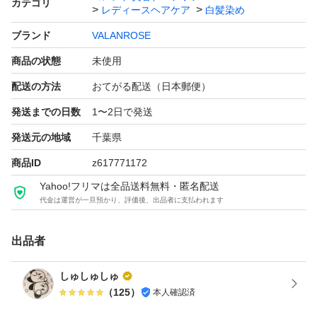
カテゴリ
レディースヘアケア
白髪染め
ブランド
VALANROSE
商品の状態
未使用
配送の方法
おてがる配送（日本郵便）
発送までの日数
1〜2日で発送
発送元の地域
千葉県
商品ID
z617771172
Yahoo!フリマは全品送料無料・匿名配送
代金は運営が一旦預かり、評価後、出品者に支払われます
出品者
しゅしゅしゅ
（
125
）
本人確認済