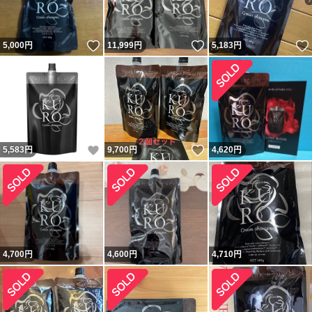
いいね！
いいね！
5,000
円
11,999
円
5,183
円
いいね！
いいね！
5,583
円
9,700
円
4,620
円
4,700
円
4,600
円
4,710
円