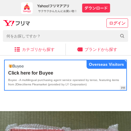
ログイン
カテゴリから探す
ブランドから探す
Overseas Visitors
Click here for Buyee
Buyee - A multilingual purchasing agent service operated by tenso, featuring items
from JDirectItems Fleamarket (provided by LY Corporation)