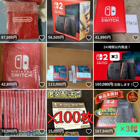
いいね！
いいね！
87,000
円
56,500
円
41,990
円
いいね！
いいね！
42,800
円
113,000
円
160,000
円
いいね！
いいね！
70,000
円
15,000
円
167,940
円