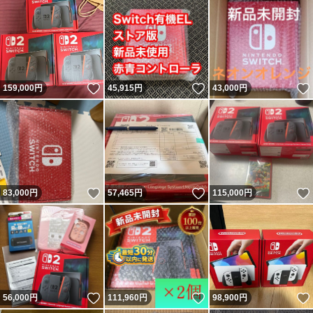
いいね！
いいね！
159,000
円
45,915
円
43,000
円
いいね！
いいね！
83,000
円
57,465
円
115,000
円
いいね！
いいね！
56,000
円
111,960
円
98,900
円