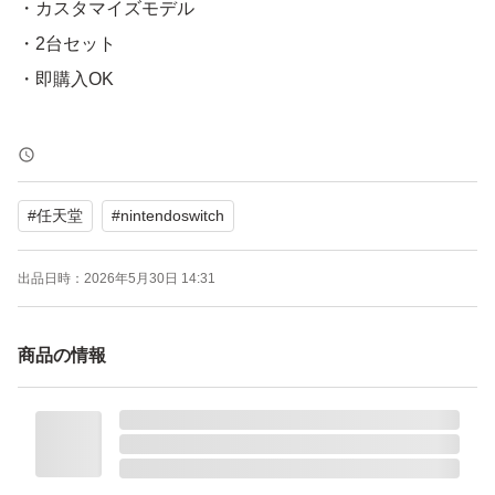
・カスタマイズモデル
・2台セット
・即購入OK
カラーカスタマイズ詳細は添付画像の明細書をご確認くだ
さい。
#
任天堂
#
nintendoswitch
届いた箱のまま発送致します。
出品日時：
2026年5月30日 14:31
よろしくお願い致します。
商品の情報