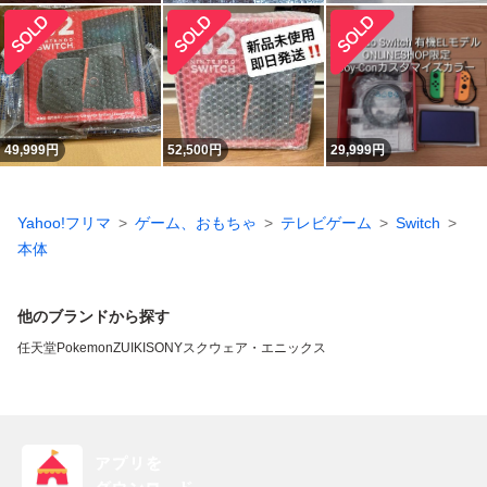
49,999
円
52,500
円
29,999
円
Yahoo!フリマ
ゲーム、おもちゃ
テレビゲーム
Switch
本体
他のブランドから探す
任天堂
Pokemon
ZUIKI
SONY
スクウェア・エニックス