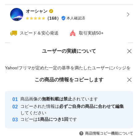
オーシャン
（
168
）
本人確認済
スピード＆安心発送
取引実績50+
ユーザーの実績について
価格の相談
商品への質問
商品への質問からの値下げ交渉、不適切なカテゴリ変更依頼は禁止です
Yahoo!フリマが定めた一定の基準を満たしたユーザーにバッジを
付与しています
この商品をみている人にオススメ
この商品の情報をコピーします
安心取引出品者
最大10%対象
最大10%対象
Yahoo!フリマの基準をクリアした安
安心取引出品者
商品画像の
無断転載は禁止
されています
心・安全なユーザーです
コピーされた情報は
必ずご自身の商品に合わせて編集
取引実績
してください
コピーは
1商品につき1回
です
このユーザーはYahoo!フリマの取
取引実績◯+
いいね！
いいね！
92,800
円
53,000
円
41,500
円
引を完了させた実績があります
商品情報コピー機能について
最大10%対象
最大10%対象