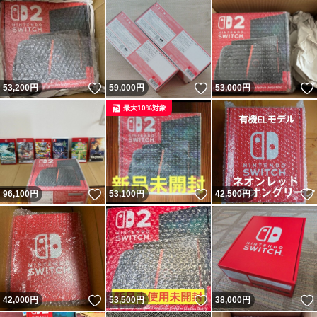
いいね！
いいね！
53,200
円
59,000
円
53,000
円
最大10%対象
いいね！
いいね！
96,100
円
53,100
円
42,500
円
いいね！
いいね！
42,000
円
53,500
円
38,000
円