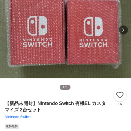
1
/
6
い
【新品未開封】Nintendo Switch 有機EL カスタ
16
マイズ 2台セット
Nintendo Switch
送料無料