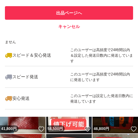
このユーザーは他フリマサービス
他フリマ実績◯+
出品ページへ
での取引実績があります
キャンセル
スピード&安心発送
いいね！
いいね！
38,800
※このバッジは実績に基づく表示であり、発送を保証しているものではあり
円
92,800
円
57,000
円
ません
このユーザーは高頻度で24時間以内
スピード＆安心発送
＆設定した発送日数内に発送していま
す
このユーザーは高頻度で24時間以内
スピード発送
に発送しています
いいね！
53,000
円
76,700
円
77,000
円
このユーザーは設定した発送日数内に
安心発送
発送しています
いいね！
いいね！
41,800
円
58,500
円
46,800
円