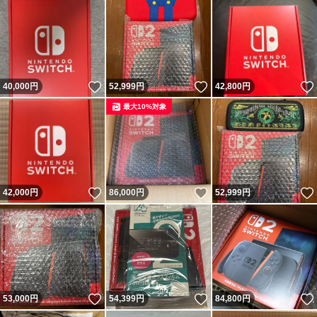
いいね！
いいね！
40,000
円
52,999
円
42,800
円
最大10%対象
いいね！
いいね！
42,000
円
86,000
円
52,999
円
いいね！
いいね！
53,000
円
54,399
円
84,800
円