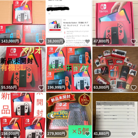
いいね！
いいね！
143,000
円
38,000
円
47,800
円
いいね！
いいね！
55,555
円
196,999
円
63,000
円
いいね！
いいね！
156,000
円
279,900
円
41,880
円