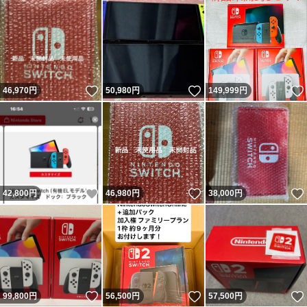
いいね！
いいね！
46,970
円
50,980
円
149,999
円
いいね！
いいね！
42,800
円
46,980
円
38,000
円
いいね！
いいね！
99,800
円
56,500
円
57,500
円