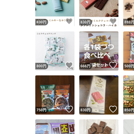
他フ
いいね！
いいね
830
円
830
円
888
スピード
※このバッ
スピ
いいね！
いいね
800
円
666
円
500
スピ
安心
いいね！
いいね
750
円
830
円
850