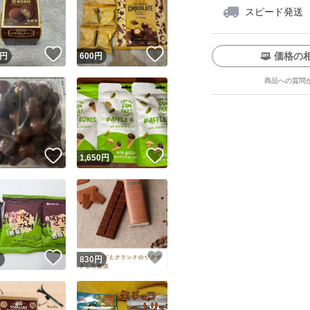
スピード発送
！
いいね！
いいね！
価格の
円
600
円
商品への質問
ユーザーの実績について
！
いいね！
いいね！
円
1,650
円
o!フリマが定めた一定の基準を満たしたユーザーにバッジを付与しています
出品者
この商品の情報をコピーします
取引出品者
Yahoo!フリマの基準をクリアした安心・安全なユーザーです
！
いいね！
いいね！
商品画像の
無断転載は禁止
されています
円
830
円
コピーされた情報は
必ずご自身の商品に合わせて編集
してください
コピーは
1商品につき1回
です
実績◯+
このユーザーはYahoo!フリマの取引を完了させた実績があり