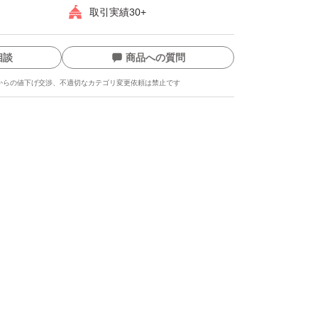
取引実績30+
相談
商品への質問
からの値下げ交渉、不適切なカテゴリ変更依頼は禁止です
ます