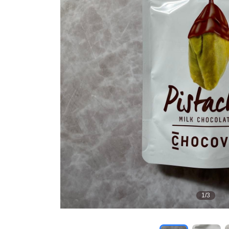
1
/
3