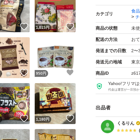
食品
カテゴリ
チ
！
いいね！
いいね！
円
1,015
円
商品の状態
未使
配送の方法
おて
発送までの日数
2〜
発送元の地域
東京
！
いいね！
いいね！
商品ID
z61
円
950
円
Yahoo!フリ
代金は運営が一旦預か
出品者
！
いいね！
いいね！
円
1,180
円
くるりん