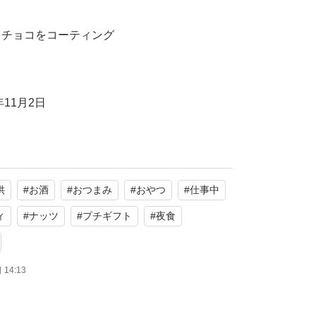
クチョコをコーティング
コ
年11月2日
ットポストmini封筒
供
#
お酒
#
おつまみ
#
おやつ
#
仕事中
衝材なし、常温発送。
れます。
ィ
#
ナッツ
#
プチギフト
#
夜食
気温による溶け等が起こる可能性があります
ます。
14:13