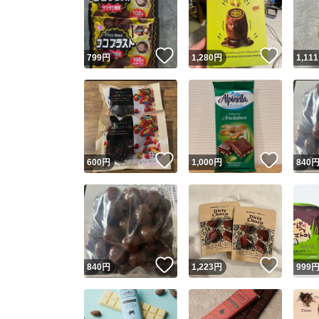
いいね！
いいね
799
円
1,280
円
1,111
いいね！
いいね
600
円
1,000
円
840
Yaho
安心取引
安心
いいね！
いいね
840
円
1,223
円
999
取引実績
取引