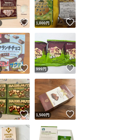
商品情報コピー機
リマ実績◯+
このユーザーは他フリマサービスでの取引実績があります
！
いいね！
いいね！
円
1,000
円
出品ページへ
&安心発送
キャンセル
ジは実績に基づく表示であり、発送を保証しているものではありません
このユーザーは高頻度で24時間以内＆設定した発送日数内に
ード＆安心発送
ます
！
いいね！
いいね！
円
999
円
ード発送
このユーザーは高頻度で24時間以内に発送しています
発送
このユーザーは設定した発送日数内に発送しています
！
いいね！
いいね！
円
1,500
円