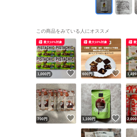
この商品をみている人にオススメ
最大10%対象
最大10%対象
最
いいね！
いいね
1,000
円
600
円
1,499
いいね！
いいね
700
円
1,100
円
2,000