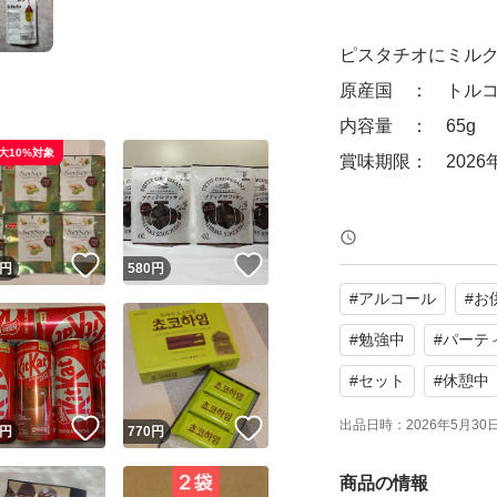
ピスタチオにミル
原産国 ： トル
内容量 ： 65g
大10%対象
賞味期限： 2026
配送方法：ゆうパケ
！
いいね！
いいね！
円
580
円
#
アルコール
#
お
※ 東京都内より緩
郵便受けに配達さ
#
勉強中
#
パーテ
※ 配送中に割れ、
#
セット
#
休憩中
が、ご了承お願い
出品日時：
2026年5月30日 
！
いいね！
いいね！
円
770
円
商品の情報