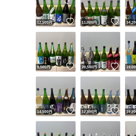
他フ
いいね！
いいね
12,500
円
11,000
円
14,20
スピード
※このバッ
スピ
いいね！
いいね
9,500
円
20,500
円
19,00
スピ
安心
いいね！
いいね
14,500
円
12,800
円
19,80