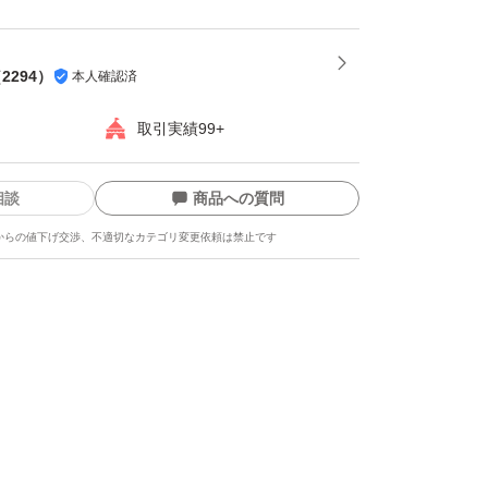
。
損しやすい為プラスチック箱を推奨します。※
（
2294
）
本人確認済
都合上ダンボールでの発送がメインとなりま
取引実績99+
相談
商品への質問
-----
からの値下げ交渉、不適切なカテゴリ変更依頼は禁止です
龍、而今、鍋島、勝駒、花邑、花陽浴、新政、
美人、写楽、No6、鳳凰美田、久保田、作、
吟醸、純米大吟醸、日本酒、亜麻猫、陽乃鳥、
、日本酒、山本、冩楽、飛露喜、十四代、磯自
まつもと、花陽浴、勝駒、九平次、久保田、山
酒屋