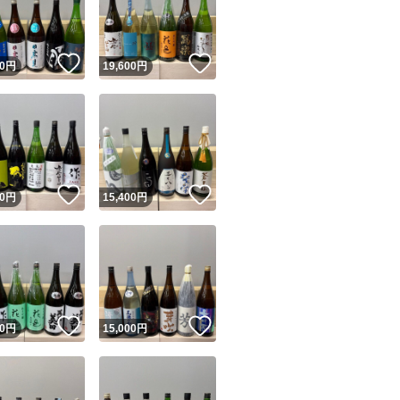
商品情報コピー機
リマ実績◯+
このユーザーは他フリマサービスでの取引実績があります
！
いいね！
いいね！
0
円
19,600
円
出品ページへ
&安心発送
キャンセル
ジは実績に基づく表示であり、発送を保証しているものではありません
このユーザーは高頻度で24時間以内＆設定した発送日数内に
ード＆安心発送
ます
！
いいね！
いいね！
0
円
15,400
円
ード発送
このユーザーは高頻度で24時間以内に発送しています
発送
このユーザーは設定した発送日数内に発送しています
！
いいね！
いいね！
0
円
15,000
円