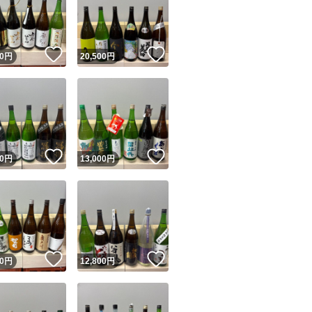
！
いいね！
いいね！
0
円
20,500
円
ユーザーの実績について
！
いいね！
いいね！
0
円
13,000
円
o!フリマが定めた一定の基準を満たしたユーザーにバッジを付与しています
出品者
この商品の情報をコピーします
取引出品者
Yahoo!フリマの基準をクリアした安心・安全なユーザーです
！
いいね！
いいね！
商品画像の
無断転載は禁止
されています
0
円
12,800
円
コピーされた情報は
必ずご自身の商品に合わせて編集
してください
コピーは
1商品につき1回
です
実績◯+
このユーザーはYahoo!フリマの取引を完了させた実績があり