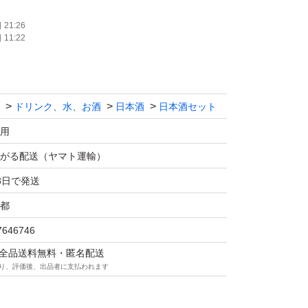
21:26
11:22
ます！！
ドリンク、水、お酒
日本酒
日本酒セット
マの仕様につきクール便での発送は行なっておりま
さい。
用
価格相談はお辞めください。
がる配送（ヤマト運輸）
は販売しません。
3日で発送
送中に割れてしまう事があったため、お酒用の
都
ます！
7646746
の際は購入後にメッセージでご連絡ください。
マは全品送料無料・匿名配送
望がある方も購入後のメッセージでご連絡くだ
り、評価後、出品者に支払われます
は発送をお休みさせて頂く場合がございます