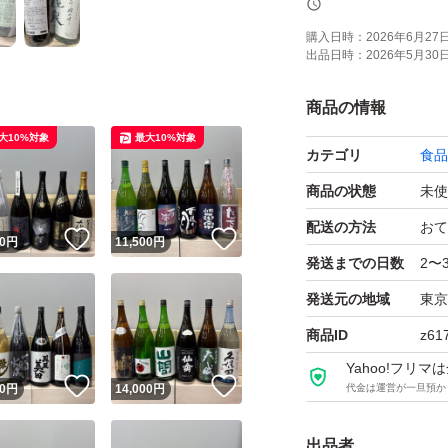
購入日時：
2026年6月27日 
出品日時：
2026年5月30日 
よろしくお願いし
商品の情報
【お願い】
大10%対象
最大10%対象
カテゴリ
食品
・Yahoo!フリ
せん。ご了承くだ
商品の状態
未使
・購入意思のない
配送の方法
おて
！
いいね！
いいね！
0
円
11,500
円
・20歳未満の方に
発送までの日数
2〜
・段ボールでの発
発送元の地域
東京
P箱で発送しており
商品ID
z61
・段ボールご希望
Yahoo!フリ
・配達日時のご希
！
いいね！
いいね！
0
円
14,000
円
代金は運営が一旦預か
さい。
出品者
・日曜日、月曜日