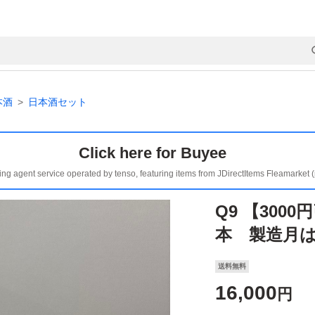
本酒
日本酒セット
Click here for Buyee
ing agent service operated by tenso, featuring items from JDirectItems Fleamarket 
Q9 【300
本 製造月
送料無料
16,000
円