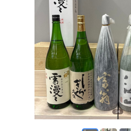
1
/
4