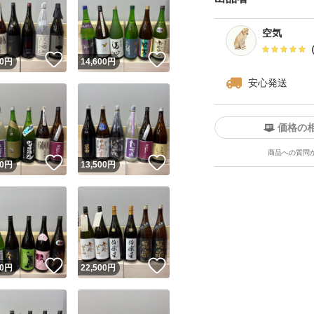
が、ご了承下さい
空気
・ダンボールは破
！
いいね！
いいね！
0
円
14,600
円
四合瓶はサイズの
安心発送
す。
価格の
------------検索用-------
商品への質問
獺祭、十四代、黒
！
いいね！
いいね！
0
円
13,500
円
飛露喜、田酒、東洋
澤屋まつもと、大
天蛙、プレミア酒
慢
！
いいね！
いいね！
0
円
22,500
円
くどき上手、澤屋
田錦、白鶴錦、居