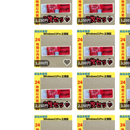
他フ
いいね！
いいね
2,150
円
2,150
円
1,200
スピード
※このバッ
スピ
いいね！
いいね
1,200
円
2,200
円
3,300
スピ
安心
いいね！
いいね
2,150
円
2,150
円
3,300