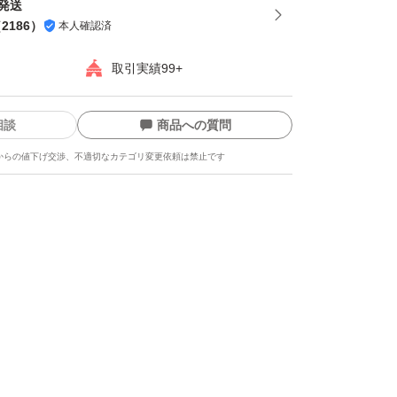
間発送
（
2186
）
本人確認済
取引実績99+
相談
商品への質問
からの値下げ交渉、不適切なカテゴリ変更依頼は禁止です