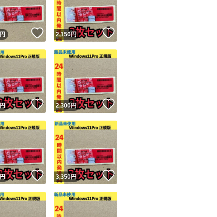
商品情報コピー機
リマ実績◯+
このユーザーは他フリマサービスでの取引実績があります
！
いいね！
いいね！
円
2,150
円
出品ページへ
&安心発送
キャンセル
ジは実績に基づく表示であり、発送を保証しているものではありません
このユーザーは高頻度で24時間以内＆設定した発送日数内に
ード＆安心発送
ます
！
いいね！
いいね！
円
2,300
円
ード発送
このユーザーは高頻度で24時間以内に発送しています
発送
このユーザーは設定した発送日数内に発送しています
！
いいね！
いいね！
円
3,350
円