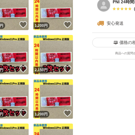
PNI 24時
安心発送
！
いいね！
いいね！
円
1,200
円
価格の
商品への質問
！
いいね！
いいね！
円
2,150
円
！
いいね！
いいね！
円
1,200
円