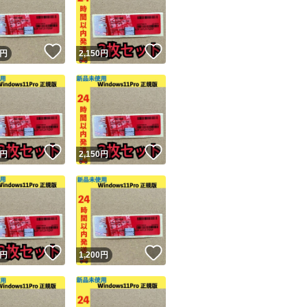
！
いいね！
いいね！
円
2,150
円
ユーザーの実績について
！
いいね！
いいね！
円
2,150
円
o!フリマが定めた一定の基準を満たしたユーザーにバッジを付与しています
出品者
この商品の情報をコピーします
取引出品者
Yahoo!フリマの基準をクリアした安心・安全なユーザーです
！
いいね！
いいね！
商品画像の
無断転載は禁止
されています
円
1,200
円
コピーされた情報は
必ずご自身の商品に合わせて編集
してください
コピーは
1商品につき1回
です
実績◯+
このユーザーはYahoo!フリマの取引を完了させた実績があり