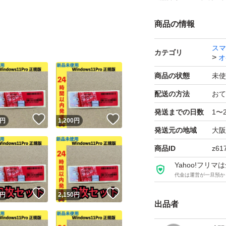
商品の情報
スマ
カテゴリ
オ
商品の状態
未使
配送の方法
おて
発送までの日数
1〜
！
いいね！
いいね！
円
1,200
円
発送元の地域
大阪
商品ID
z61
Yahoo!フリ
代金は運営が一旦預か
！
いいね！
いいね！
円
2,150
円
出品者