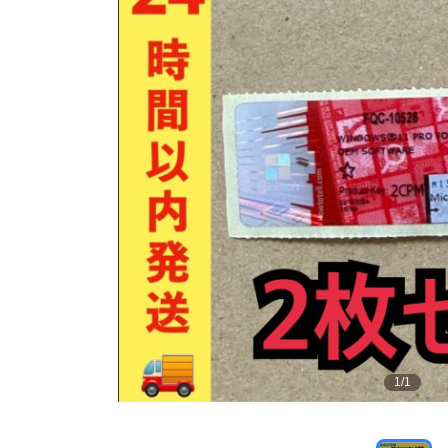
1
/
1