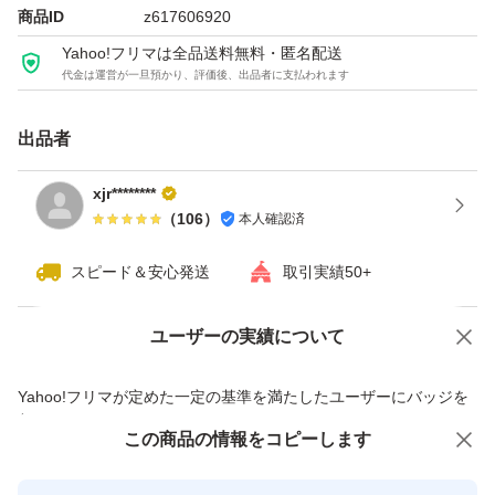
全体的にはほこりっぽいです。
商品ID
z617606920
Yahoo!フリマは全品送料無料・匿名配送
代金は運営が一旦預かり、評価後、出品者に支払われます
昔のパーツなので、気にされる方は購入はやめたほうがい
いかもしれません。
出品者
配送の際には、このままパーツをつけたまま、プチプチで
xjr********
（
106
）
本人確認済
包んでダンボールに入れて送る予定です。
スピード＆安心発送
取引実績50+
よろしくお願いいたします。
ユーザーの実績について
価格の相談
商品への質問
商品への質問からの値下げ交渉、不適切なカテゴリ変更依頼は禁止です
Yahoo!フリマが定めた一定の基準を満たしたユーザーにバッジを
付与しています
この商品をみている人にオススメ
この商品の情報をコピーします
安心取引出品者
最大10%対象
Yahoo!フリマの基準をクリアした安