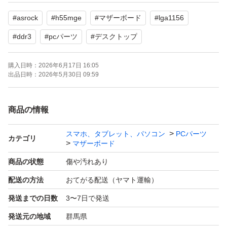
#
asrock
#
h55mge
#
マザーボード
#
lga1156
【マザーボード】
ASRock H55M-GE(H55 1156 DDR3 mATX)
#
ddr3
#
pcパーツ
#
デスクトップ
購入日時：
2026年6月17日 16:05
【CPU】
出品日時：
2026年5月30日 09:59
INTEL Core i3-550(1156/3.20/4M/C2/T4)
商品の情報
【メモリ2枚】
Samsung M378B5673FH0-CH9(DDR3 PC3-10600 2GB)
スマホ、タブレット、パソコン
PCパーツ
カテゴリ
マザーボード
Samsung M378B5673FH0-CH9(DDR3 PC3-10600 2GB)
商品の状態
傷や汚れあり
配送の方法
おてがる配送（ヤマト運輸）
数年後、中身を入れ替えて外したまま、長年、部屋の片隅
でほったらかしになっていました。
発送までの日数
3〜7日で発送
発送元の地域
群馬県