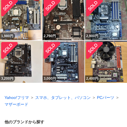
1,980
円
2,750
円
2,900
円
3,200
円
3,000
円
2,400
円
Yahoo!フリマ
スマホ、タブレット、パソコン
PCパーツ
マザーボード
他のブランドから探す