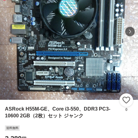
1
/
9
い
ASRock H55M-GE、Core i3-550、DDR3 PC3-
0
10600 2GB（2枚）セット ジャンク
送料無料