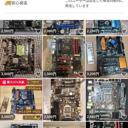
このユーザーは設定した発送日数内に
安心発送
発送しています
いいね！
いいね！
2,000
円
2,000
円
2,290
円
いいね！
いいね！
3,409
円
1,500
円
3,200
円
最大10%対象
いいね！
いいね！
3,480
円
2,500
円
2,980
円