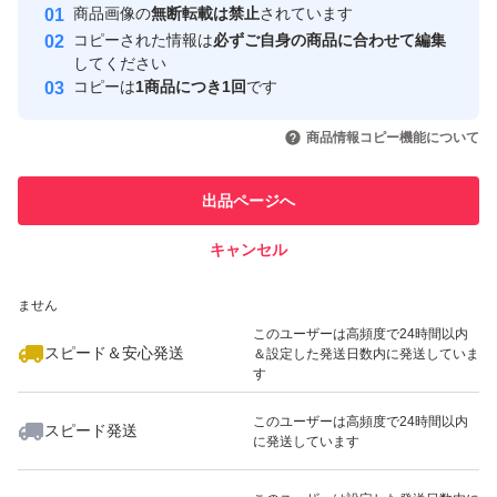
安心取引出品者
商品画像の
無断転載は禁止
されています
心・安全なユーザーです
コピーされた情報は
必ずご自身の商品に合わせて編集
取引実績
してください
コピーは
1商品につき1回
です
このユーザーはYahoo!フリマの取
取引実績◯+
いいね！
いいね！
1,990
円
3,150
円
3,500
円
引を完了させた実績があります
商品情報コピー機能について
このユーザーは他フリマサービス
他フリマ実績◯+
出品ページへ
での取引実績があります
キャンセル
スピード&安心発送
いいね！
いいね！
2,000
※このバッジは実績に基づく表示であり、発送を保証しているものではあり
円
1,800
円
3,900
円
ません
このユーザーは高頻度で24時間以内
スピード＆安心発送
＆設定した発送日数内に発送していま
す
このユーザーは高頻度で24時間以内
スピード発送
に発送しています
いいね！
いいね！
2,500
円
3,500
円
1,770
円