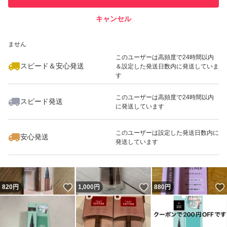
キャンセル
スピード&安心発送
いいね！
いいね！
850
※このバッジは実績に基づく表示であり、発送を保証しているものではあり
円
850
円
1,380
円
ません
このユーザーは高頻度で24時間以内
スピード＆安心発送
＆設定した発送日数内に発送していま
す
このユーザーは高頻度で24時間以内
スピード発送
に発送しています
いいね！
いいね！
1,200
円
1,980
円
1,800
円
このユーザーは設定した発送日数内に
安心発送
発送しています
いいね！
いいね！
820
円
1,000
円
880
円