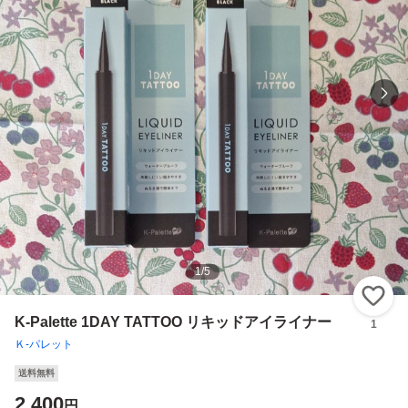
1
/
5
い
K-Palette 1DAY TATTOO リキッドアイライナー
1
Ｋ-パレット
送料無料
2,400
円