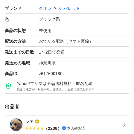
ブランド
クオレ
Ｋ-パレット
ブラック系
色
商品の状態
未使用
配送の方法
おてがる配送（ヤマト運輸）
発送までの日数
1〜2日で発送
発送元の地域
神奈川県
商品ID
z617600180
Yahoo!フリマは全品送料無料・匿名配送
代金は運営が一旦預かり、評価後、出品者に支払われます
出品者
ラテ
（
2236
）
本人確認済