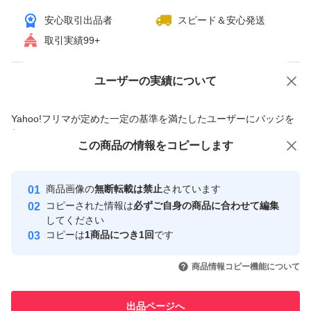
安心取引出品者
スピード＆安心発送
取引実績99+
ユーザーの実績について
価格の相談
商品への質問
商品への質問からの値下げ交渉、不適切なカテゴリ変更依頼は禁止です
Yahoo!フリマが定めた一定の基準を満たしたユーザーにバッジを
付与しています
この商品をみている人にオススメ
この商品の情報をコピーします
安心取引出品者
Yahoo!フリマの基準をクリアした安
安心取引出品者
商品画像の
無断転載は禁止
されています
心・安全なユーザーです
コピーされた情報は
必ずご自身の商品に合わせて編集
取引実績
してください
コピーは
1商品につき1回
です
このユーザーはYahoo!フリマの取
取引実績◯+
いいね！
いいね！
2,000
円
1,290
円
1,280
円
引を完了させた実績があります
商品情報コピー機能について
このユーザーは他フリマサービス
他フリマ実績◯+
出品ページへ
での取引実績があります