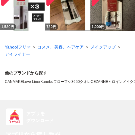
1,580
円
780
円
1,000
円
Yahoo!フリマ
コスメ、美容、ヘアケア
メイクアップ
アイライナー
他のブランドから探す
CANMAKE
Love Liner
Kanebo
フローフシ
3650
クオレ
CEZANNE
ヒロインメイク