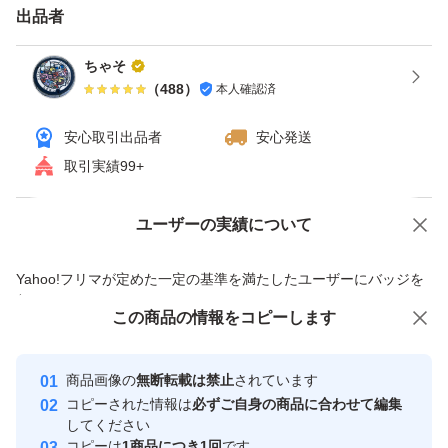
出品者
ちゃそ
（
488
）
本人確認済
安心取引出品者
安心発送
取引実績99+
ユーザーの実績について
価格の相談
商品への質問
商品への質問からの値下げ交渉、不適切なカテゴリ変更依頼は禁止です
Yahoo!フリマが定めた一定の基準を満たしたユーザーにバッジを
付与しています
この商品をみている人にオススメ
この商品の情報をコピーします
安心取引出品者
最大10%対象
最大10%対象
最大10%対象
Yahoo!フリマの基準をクリアした安
安心取引出品者
商品画像の
無断転載は禁止
されています
心・安全なユーザーです
コピーされた情報は
必ずご自身の商品に合わせて編集
取引実績
してください
コピーは
1商品につき1回
です