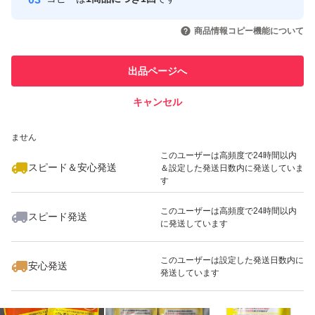
このユーザーはYahoo!フリマの取
取引実績◯+
いいね！
いいね！
2,900
円
2,900
円
3,900
円
引を完了させた実績があります
商品情報コピー機能について
最大10%対象
このユーザーは他フリマサービス
他フリマ実績◯+
出品ページへ
での取引実績があります
キャンセル
スピード&安心発送
いいね！
いいね！
3,888
※このバッジは実績に基づく表示であり、発送を保証しているものではあり
円
3,850
円
3,800
円
ません
最大10%対象
このユーザーは高頻度で24時間以内
スピード＆安心発送
＆設定した発送日数内に発送していま
す
このユーザーは高頻度で24時間以内
スピード発送
に発送しています
いいね！
いいね！
1,800
円
3,500
円
2,500
円
最大10%対象
このユーザーは設定した発送日数内に
安心発送
発送しています