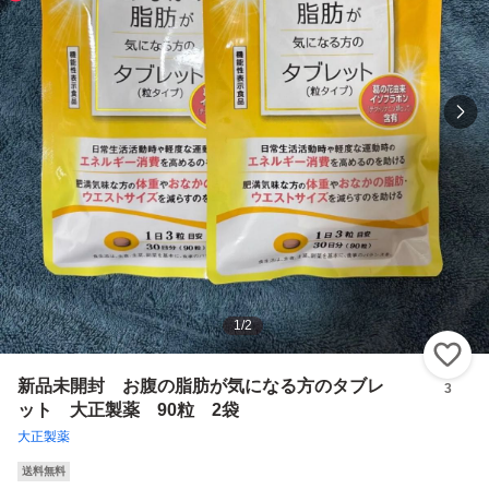
1
/
2
い
新品未開封 お腹の脂肪が気になる方のタブレ
3
ット 大正製薬 90粒 2袋
大正製薬
送料無料