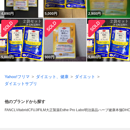
4,890
円
5,000
円
2,900
円
5,000
円
900
円
5,000
円
Yahoo!フリマ
ダイエット、健康
ダイエット
ダイエットサプリ
他のブランドから探す
FANCL
VitabridC
FUJIFILM
大正製薬
Esthe Pro Labo
明治薬品
ハーブ健康本舗
DH