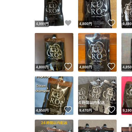
いいね！
いいね
4,999
円
4,800
円
9,480
いいね！
いいね
4,800
円
4,800
円
4,850
Yaho
安心取引
安心
いいね！
いいね
4,950
円
9,470
円
9,190
取引実績
取引