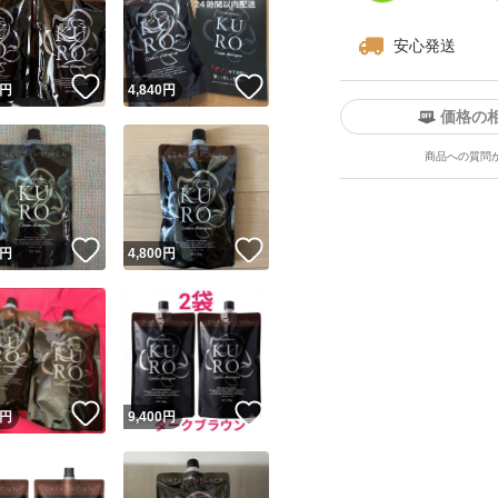
安心発送
！
いいね！
いいね！
円
4,840
円
価格の
商品への質問
ユーザーの実績について
！
いいね！
いいね！
円
4,800
円
o!フリマが定めた一定の基準を満たしたユーザーにバッジを付与しています
出品者
この商品の情報をコピーします
取引出品者
Yahoo!フリマの基準をクリアした安心・安全なユーザーです
！
いいね！
いいね！
商品画像の
無断転載は禁止
されています
円
9,400
円
コピーされた情報は
必ずご自身の商品に合わせて編集
してください
コピーは
1商品につき1回
です
実績◯+
このユーザーはYahoo!フリマの取引を完了させた実績があり