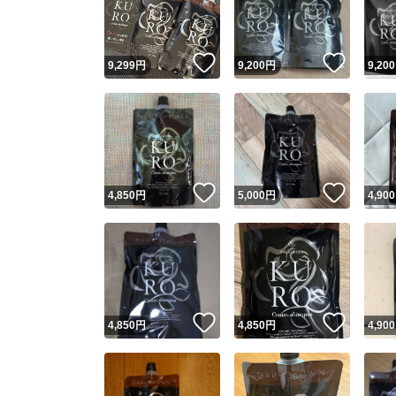
他フ
いいね！
いいね
9,299
円
9,200
円
9,200
スピード
※このバッ
スピ
いいね！
いいね
4,850
円
5,000
円
4,900
スピ
安心
いいね！
いいね
4,850
円
4,850
円
4,900