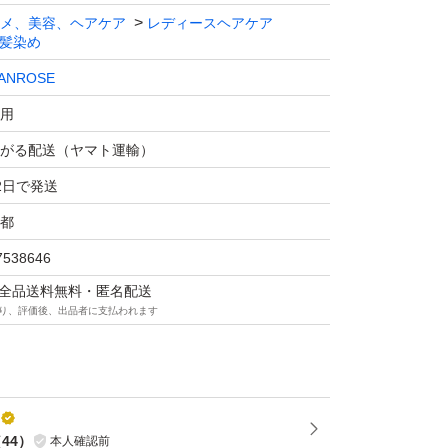
メ、美容、ヘアケア
レディースヘアケア
髪染め
ANROSE
用
がる配送（ヤマト運輸）
2日で発送
都
7538646
マは全品送料無料・匿名配送
り、評価後、出品者に支払われます
（
44
）
本人確認前