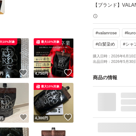
【ブランド】VALA
【商品名】KURO
【カラー】ダーク
#
valanrose
#
kuro
【内容量】400g
大10%対象
最大10%対象
【商品の状態】未
#
白髪染め
#
シャ
購入日時：
2026年6月10日 
出品日時：
2026年5月30日 
よろしくお願いい
！
いいね！
いいね！
円
4,750
円
商品の情報
最大10%対象
！
いいね！
いいね！
円
4,300
円