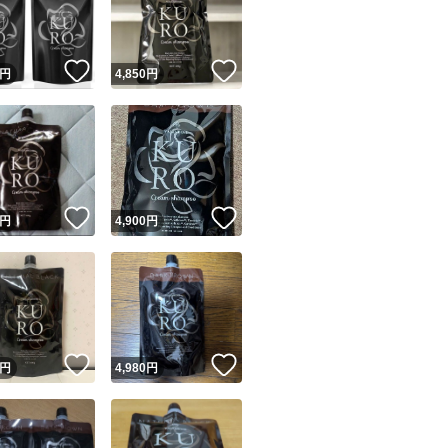
商品情報コピー機
リマ実績◯+
このユーザーは他フリマサービスでの取引実績があります
！
いいね！
いいね！
円
4,850
円
出品ページへ
&安心発送
キャンセル
ジは実績に基づく表示であり、発送を保証しているものではありません
このユーザーは高頻度で24時間以内＆設定した発送日数内に
ード＆安心発送
ます
！
いいね！
いいね！
円
4,900
円
ード発送
このユーザーは高頻度で24時間以内に発送しています
発送
このユーザーは設定した発送日数内に発送しています
！
いいね！
いいね！
円
4,980
円