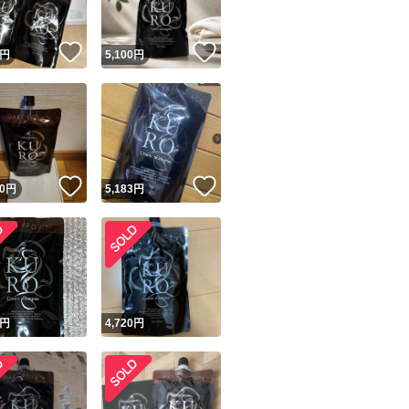
！
いいね！
いいね！
円
5,100
円
！
いいね！
いいね！
0
円
5,183
円
円
4,720
円