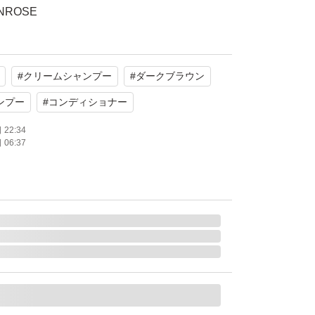
NROSE
クリームシャンプー
ブラウン
#
クリームシャンプー
#
ダークブラウン
使用
ンプー
#
コンディショナー
22:34
06:37
たします。