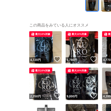
この商品をみている人にオススメ
最大10%対象
最大10%対象
最
いいね！
いいね
4,720
円
4,780
円
4,770
最大10%対象
最大10%対象
いいね！
いいね
2,350
円
9,000
円
4,399