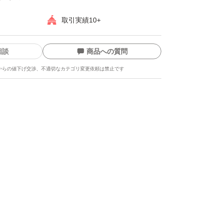
取引実績10+
相談
商品への質問
からの値下げ交渉、不適切なカテゴリ変更依頼は禁止です
ます