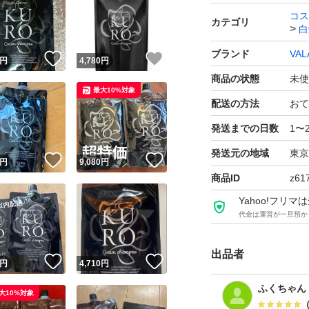
コス
カテゴリ
白
ブランド
VAL
！
いいね！
いいね！
円
4,780
円
商品の状態
未使
最大10%対象
配送の方法
おて
発送までの日数
1〜
発送元の地域
東京
！
いいね！
いいね！
円
9,080
円
商品ID
z61
Yahoo!フリ
代金は運営が一旦預か
出品者
！
いいね！
いいね！
円
4,710
円
ふくちゃん
大10%対象